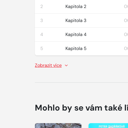
2
Kapitola 2
0
3
Kapitola 3
0
4
Kapitola 4
0
5
Kapitola 5
0
Zobrazit více
Mohlo by se vám také l