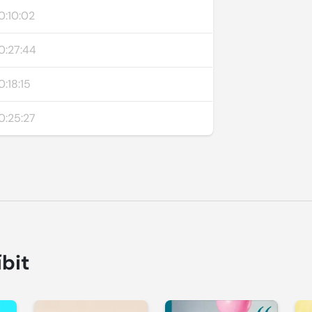
0:10:02
0:27:44
0:18:15
0:25:27
íbit