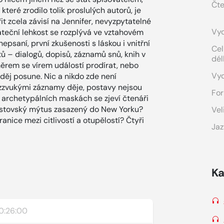
Čte
které zrodilo tolik proslulých autorů, je
it zcela závisí na Jennifer, nevyzpytatelné
Vyd
čáteční lehkost se rozplývá ve vztahovém
epsaní, první zkušenosti s láskou i vnitřní
Cel
tů – dialogů, dopisů, záznamů snů, knih v
dél
směrem se vírem událostí prodírat, nebo
Vy
 děj posune. Nic a nikdo zde není
ezzvukými záznamy děje, postavy nejsou
For
i archetypálních maskách se zjeví čtenáři
ustovský mýtus zasazený do New Yorku?
Vel
ranice mezi citlivostí a otupělostí? Čtyři
Jaz
Ka
0:26:00