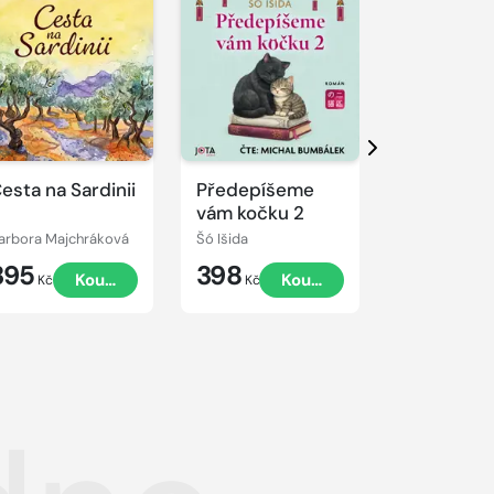
řehrát
kázku
Přehrát
Přehrát
ukázku
ukázku
Další
esta na Sardinii
Předepíšeme
Toulky s t
vám kočku 2
arbora Majchráková
Šó Išida
Marek Wollne
395
398
349
Koupit
Koupit
Kč
Kč
Kč