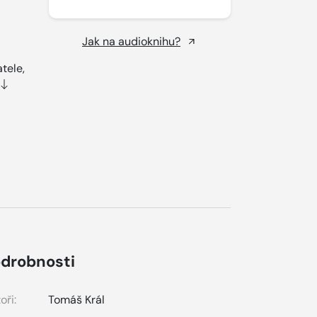
Jak na audioknihu?
tele,
drobnosti
oři:
Tomáš Král