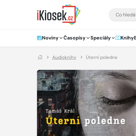
Přejít na hlavní obsah
VYHLEDÁVÁNÍ
Hlavní navigace
Noviny
Časopisy
Speciály
Knihy
Audioknihy
Úterní poledne