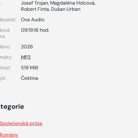
:
Josef Trojan
,
Magdaléna Holcová
,
Robert Finta
,
Dušan Urban
avatel:
Ova Audio
ková
09:19:16 hod.
ka:
dáno:
2026
máty:
MP3
ikost:
519 MiB
yk:
Čeština
tegorie
Společenská próza
Romány