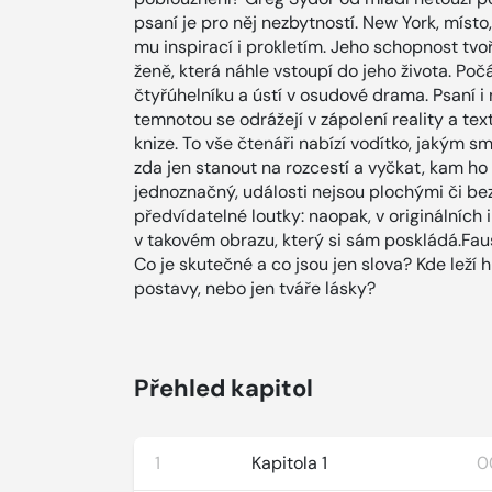
psaní je pro něj nezbytností. New York, místo, 
mu inspirací i prokletím. Jeho schopnost tvoř
ženě, která náhle vstoupí do jeho života. Po
čtyřúhelníku a ústí v osudové drama. Psaní i n
temnotou se odrážejí v zápolení reality a tex
knize. To vše čtenáři nabízí vodítko, jakým 
zda jen stanout na rozcestí a vyčkat, kam ho
jednoznačný, události nejsou plochými či b
předvídatelné loutky: naopak, v originálních 
v takovém obrazu, který si sám poskládá.Fa
Co je skutečné a co jsou jen slova? Kde leží h
postavy, nebo jen tváře lásky?
Přehled kapitol
1
Kapitola 1
0