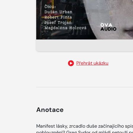
Přehrát ukázku
Anotace
Manifest lásky, zrcadlo duše začínajícího sp
poblouznění? Greg Sydor od mládí netouží po