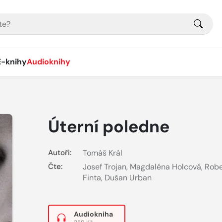
E-knihy
Audioknihy
Úterní poledne
Autoři:
Tomáš Král
Čte:
Josef Trojan
,
Magdaléna Holcová
,
Robe
Finta
,
Dušan Urban
Audiokniha