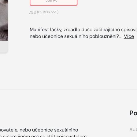
359 Kč
MP3
(09:19:16 hod.)
Manifest lásky, zrcadlo duše začínajícího spisova
nebo učebnice sexuálního poblouznění?...
Více
Po
Aut
isovatele, nebo učebnice sexuálního
 ničem jiném než se stát spisovatelem,