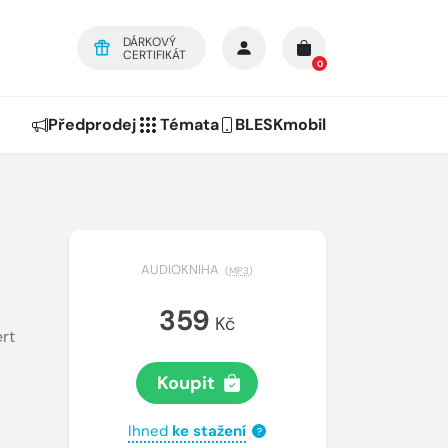
DÁRKOVÝ
CERTIFIKÁT
0
Předprodej
Témata
BLESKmobil
AUDIOKNIHA
(
MP3
)
359
Kč
rt
Koupit
Ihned
ke stažení
?