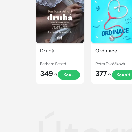
Přehrát
Přehrát
ukázku
ukázku
Druhá
Ordinace
Barbora Scherf
Petra Dvořáková
349
377
Koupit
Koupit
Kč
Kč