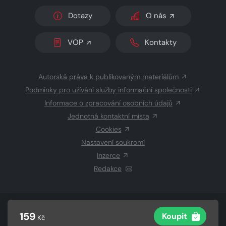
Dotazy
O nás
VOP
Kontakty
Autorská práva k publikovaným materiálům
Podmínky pro užívání služby informační společnosti
Informace o zpracování osobních údajů
Jednotná kontaktní místa
Cookies
Nastavení soukromí
Inzerce
Redakce
© 2026 Copyright
CZECH NEWS CENTER a.s.
a dodavatelé
159
Koupit
Kč
obsahu