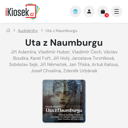
Přejít na hlavní obsah
0
Audioknihy
Uta z Naumburgu
Uta z Naumburgu
Jiří Adamíra
,
Vladimír Huber
,
Vladimír Čech
,
Václav
Bouška
,
Karel Fořt
,
Jiří Holý
,
Jaroslava Tvrzníková
,
Soběslav Sejk
,
Jiří Němeček
,
Jan Tříska
,
Artuš Kalous
,
Josef Chvalina
,
Zdeněk Urbánek