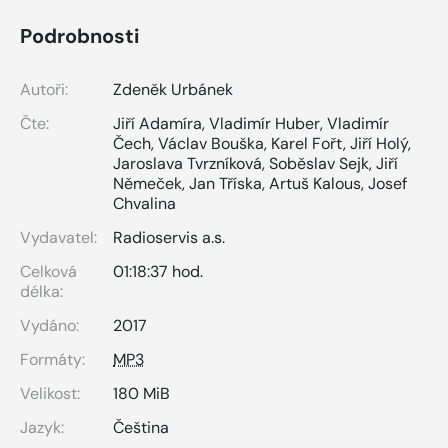
Podrobnosti
Autoři:
Zdeněk Urbánek
Čte:
Jiří Adamíra
,
Vladimír Huber
,
Vladimír
Čech
,
Václav Bouška
,
Karel Fořt
,
Jiří Holý
,
Jaroslava Tvrzníková
,
Soběslav Sejk
,
Jiří
Němeček
,
Jan Tříska
,
Artuš Kalous
,
Josef
Chvalina
Vydavatel:
Radioservis a.s.
Celková
01:18:37 hod.
délka:
Vydáno:
2017
Formáty:
MP3
Velikost:
180 MiB
Jazyk:
Čeština