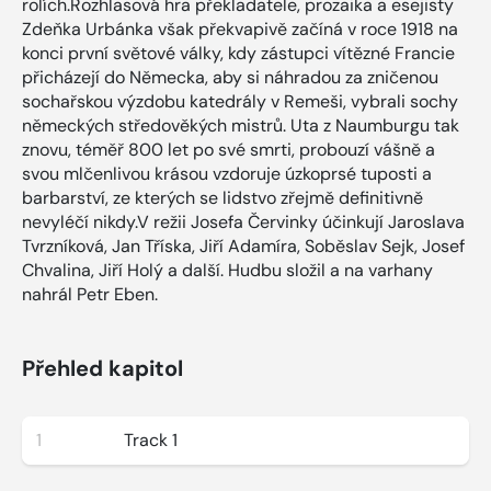
rolích.Rozhlasová hra překladatele, prozaika a esejisty
Zdeňka Urbánka však překvapivě začíná v roce 1918 na
konci první světové války, kdy zástupci vítězné Francie
přicházejí do Německa, aby si náhradou za zničenou
sochařskou výzdobu katedrály v Remeši, vybrali sochy
německých středověkých mistrů. Uta z Naumburgu tak
znovu, téměř 800 let po své smrti, probouzí vášně a
svou mlčenlivou krásou vzdoruje úzkoprsé tuposti a
barbarství, ze kterých se lidstvo zřejmě definitivně
nevyléčí nikdy.V režii Josefa Červinky účinkují Jaroslava
Tvrzníková, Jan Tříska, Jiří Adamíra, Soběslav Sejk, Josef
Chvalina, Jiří Holý a další. Hudbu složil a na varhany
nahrál Petr Eben.
Přehled kapitol
1
Track 1