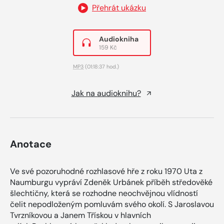
Přehrát ukázku
Audiokniha
159 Kč
MP3
(01:18:37 hod.)
Jak na audioknihu?
Anotace
Ve své pozoruhodné rozhlasové hře z roku 1970 Uta z
Naumburgu vypráví Zdeněk Urbánek příběh středověké
šlechtičny, která se rozhodne neochvějnou vlídností
čelit nepodloženým pomluvám svého okolí. S Jaroslavou
Tvrzníkovou a Janem Třískou v hlavních