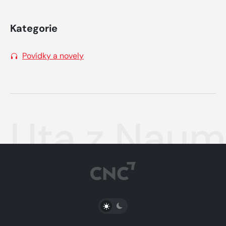
Kategorie
Povídky a novely
Uta z Nau
PŘEPNOUT SVĚTLÝ/TMAVÝ REŽIM