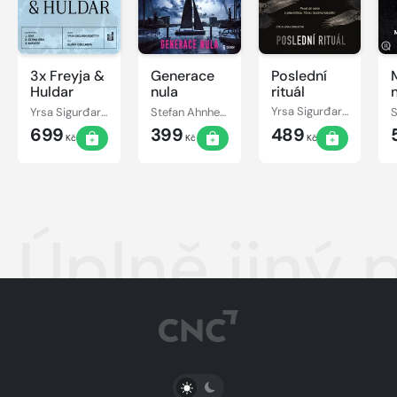
3x Freyja &
Generace
Poslední
Huldar
nula
rituál
Yrsa Sigurđardóttir
Stefan Ahnhem
Yrsa Sigurđardóttir
699
399
489
Kč
Kč
Kč
Úplně jiný 
PŘEPNOUT SVĚTLÝ/TMAVÝ REŽIM