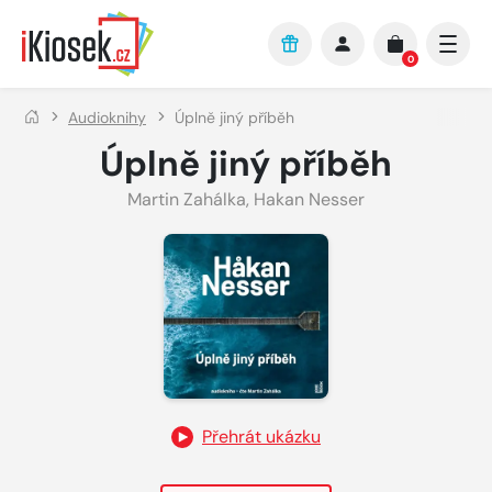
Přejít na hlavní obsah
0
Audioknihy
Úplně jiný příběh
Úplně jiný příběh
Martin Zahálka
,
Hakan Nesser
Přehrát ukázku