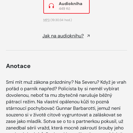
Audiokniha
449 Kč
MP3
(19:30:34 hod.)
Jak na audioknihu?
Anotace
Smí mít muž zákona prázdniny? Na Severu? Když je vrah
pořád o parník napřed? Policista by si neměl vybírat
dovolenou, neboť ta mu zbytečně narušuje běžný
pátrací režim. Na vlastní opálenou kůži to pozná
stárnoucí pochybovač Gunnar Barbarotti, jemuž není
souzeno si v životě citově vygruntovat a zaláskovat se
zase jako mladík. Sotva se o to s partnerkou pokusil, už
zanedbal sérii vražd, která mocně zakroutí šrouby jeho