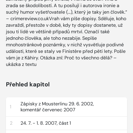
zrada se škodolibostí. A tu posilují i autorova ironie a
suchý humor vyšetřovatele (…), který je taky jen člověk.“
– crimereview.co.ukVrah vám píše dopisy. Sděluje, koho
zavraždí, přestože v době, kdy ty dopisy dostanete, už
jsou ti lidé ve většině případů mrtví. Označí také
jednoho člověka, ale toho nezabije. Sepíše
mnohostránkové poznámky, v nichž vysvětluje podivné
události, které se staly ve Finistère před pěti lety. Pošle
vám je z Káhiry. Otázka zní: Proč to všechno dělá? –
ukázka z textu
Přehled kapitol
Zápisky z Mousterlinu 29. 6. 2002,
1
komentář červenec 2007
2
24. 7. - 1. 8. 2007, část 1