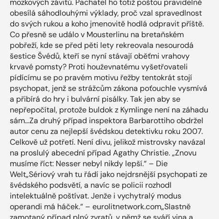
mozkových závitů. Pachatel ho totiž poštou pravidelně
obesílá sáhodlouhými výklady, proč vzal spravedlnost
do svých rukou a koho jmenovitě hodlá odpravit příště.
Co přesně se událo v Mousterlinu na bretaňském
pobřeží, kde se před pěti lety rekreovala nesourodá
šestice Švédů, kteří se nyní stávají oběťmi vrahovy
krvavé pomsty? Proti houževnatému vyšetřovateli
pídícímu se po pravém motivu řežby tentokrát stojí
psychopat, jenž se strážcům zákona poťouchle vysmívá
a přibírá do hry i bulvární pisálky. Tak jen aby se
nepřepočítal, protože buldok z Kymlinge není na záhadu
sám…Za druhý případ inspektora Barbarottiho obdržel
autor cenu za nejlepší švédskou detektivku roku 2007.
Celkově už potřetí. Není divu, jelikož mistrovsky navázal
na proslulý abecední případ Agathy Christie. „Znovu
musíme říct: Nesser nebyl nikdy lepší.“ – Die
Welt„Sériový vrah tu řádí jako nejdrsnější psychopati ze
švédského podsvětí, a navíc se policii rozhodl
intelektuálně poštívat. Jenže i vychytralý modus
operandi má háček.“ – eurolitnetwork.com„Slastně
zamotaný případ plný zvratů, v němž se sváří vina a