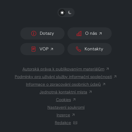
PŘEPNOUT SVĚTLÝ/TMAVÝ REŽIM
Dotazy
O nás
VOP
Kontakty
Autorská práva k publikovaným materiálům
Podmínky pro užívání služby informační společnosti
Informace o zpracování osobních údajů
Jednotná kontaktní místa
Cookies
Nastavení soukromí
Inzerce
Redakce