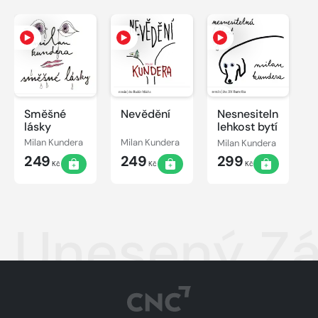
Směšné
Nevědění
Nesnesitelná
lásky
lehkost bytí
Milan Kundera
Milan Kundera
Milan Kundera
249
249
299
Kč
Kč
Kč
Unesený Z