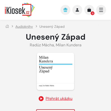
Přejít na hlavní obsah
0
Audioknihy
Unesený Západ
Unesený Západ
Radúz Mácha
,
Milan Kundera
Přehrát ukázku