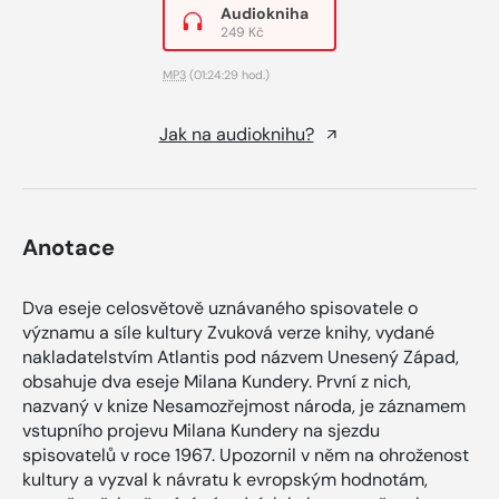
Audiokniha
249 Kč
MP3
(01:24:29 hod.)
Jak na audioknihu?
Anotace
Dva eseje celosvětově uznávaného spisovatele o
významu a síle kultury Zvuková verze knihy, vydané
nakladatelstvím Atlantis pod názvem Unesený Západ,
obsahuje dva eseje Milana Kundery. První z nich,
nazvaný v knize Nesamozřejmost národa, je záznamem
vstupního projevu Milana Kundery na sjezdu
spisovatelů v roce 1967. Upozornil v něm na ohroženost
kultury a vyzval k návratu k evropským hodnotám,