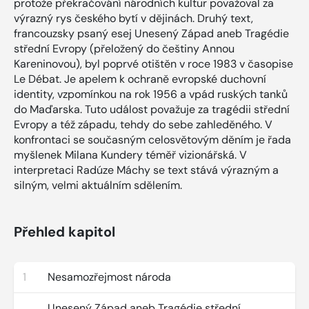
protože překračování národních kultur považoval za
výrazný rys českého bytí v dějinách. Druhý text,
francouzsky psaný esej Unesený Západ aneb Tragédie
střední Evropy (přeložený do češtiny Annou
Kareninovou), byl poprvé otištěn v roce 1983 v časopise
Le Débat. Je apelem k ochraně evropské duchovní
identity, vzpomínkou na rok 1956 a vpád ruských tanků
do Maďarska. Tuto událost považuje za tragédii střední
Evropy a též západu, tehdy do sebe zahleděného. V
konfrontaci se současným celosvětovým děním je řada
myšlenek Milana Kundery téměř vizionářská. V
interpretaci Radúze Máchy se text stává výrazným a
silným, velmi aktuálním sdělením.
Přehled kapitol
1
Nesamozřejmost národa
Unesený Západ aneb Tragédie střední