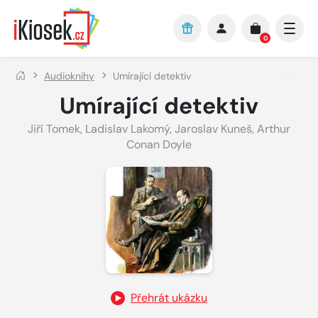
Přejít na hlavní obsah
0
Audioknihy
Umírající detektiv
Umírající detektiv
Jiří Tomek
,
Ladislav Lakomý
,
Jaroslav Kuneš
,
Arthur
Conan Doyle
Přehrát ukázku