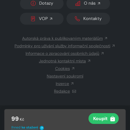
Dotazy
O nás
VOP
Kontakty
Autorská práva k publikovaným materiálům
Podmínky pro užívání služby informační společnosti
Informace o zpracování osobních údajů
Jednotná kontaktní místa
Cookies
Nastavení soukromí
Inzerce
Redakce
© 2026 Copyright
CZECH NEWS CENTER a.s.
a dodavatelé
99
Koupit
Kč
obsahu
Vysázeno
Grand IT s.r.o.
Ihned
ke stažení
?