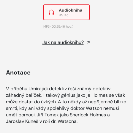
Audiokniha
99 Kč
MP3
(00:25:46 hod.)
Jak na audioknihu?
Anotace
V příběhu Umírající detektiv řeší známý detektiv
záhadný balíček. I takový génius jako je Holmes se však
může dostat do úzkých. A to někdy až nepříjemně blízko
smrti, kdy ani vždy spolehlivý doktor Watson nemusí
umět pomoci. Jiří Tomek jako Sherlock Holmes a
Jaroslav Kuneš v roli dr. Watsona.