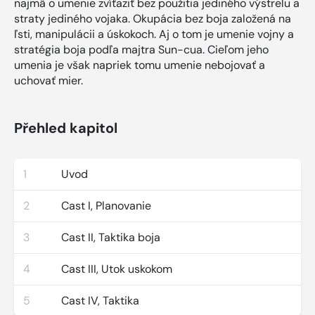
najmä o umenie zvíťaziť bez použitia jediného výstrelu a
straty jediného vojaka. Okupácia bez boja založená na
ľsti, manipulácii a úskokoch. Aj o tom je umenie vojny a
stratégia boja podľa majtra Sun-cua. Cieľom jeho
umenia je však napriek tomu umenie nebojovať a
uchovať mier.
Přehled kapitol
1
Uvod
2
Cast I, Planovanie
3
Cast II, Taktika boja
4
Cast III, Utok uskokom
5
Cast IV, Taktika