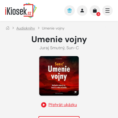
Přejít na hlavní obsah
0
Audioknihy
Umenie vojny
Umenie vojny
Juraj Smutný
,
Sun-C
Přehrát ukázku