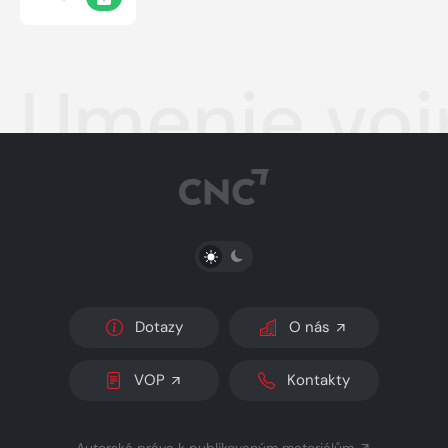
Umenie voj
PŘEPNOUT SVĚTLÝ/TMAVÝ REŽIM
Dotazy
O nás
VOP
Kontakty