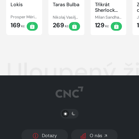
Lokis
Taras Bulba
Třikrát
Sherlock
Holmes
Prosper Mérimée, Jaroslava Adamová, Jiří Schwarz, Jiří Ornest, Bořivoj Navrátil, Marta Vančurová
Nikolaj Vasiljevič Gogol, František Hanus, Karel Houska, Jana Boušková, Jan Faltýnek, Pavel Pípal, Miriam Kantorková, Miroslav Moravec, Josef Kemr, Jana Preissová, Petr Haničinec, Petr Štěpánek, Jana Dítětová, Josef Patočka
Milan Sandhaus, Arthur Conan Doyle, Pavel Novotný, Josef Vrána, Boris Šlechta, Ilja Prachař, Václav Dušek, Jan Pilař, Alois Švehlík, Jiří Kalužný
169
269
129
Kč
Kč
Kč
Uloupený ž
PŘEPNOUT SVĚTLÝ/TMAVÝ REŽIM
Dotazy
O nás