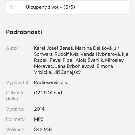
5
Uloupený život - (5/5)
Podrobnosti
Autoři:
Karel Josef Beneš
,
Martina Delišová
,
Jiří
Schwarz
,
Rudolf Kvíz
,
Vanda Hybnerová
,
Ilja
Racek
,
Pavel Pípal
,
Alois Švehlík
,
Miroslav
Moravec
,
Jana Drbohlavová
,
Simona
Vrbická
,
Jiří Zahajský
Vydavatel:
Radioservis a.s.
Celková
02:29:01 hod.
délka:
Vydáno:
2014
Formáty:
MP3
Velikost:
342 MiB