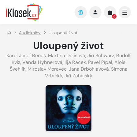
Přejít na hlavní obsah
0
Audioknihy
Uloupený život
Uloupený život
Karel Josef Beneš
,
Martina Delišová
,
Jiří Schwarz
,
Rudolf
Kvíz
,
Vanda Hybnerová
,
Ilja Racek
,
Pavel Pípal
,
Alois
Švehlík
,
Miroslav Moravec
,
Jana Drbohlavová
,
Simona
Vrbická
,
Jiří Zahajský