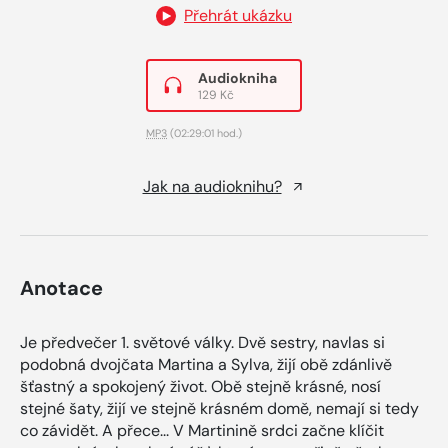
Přehrát ukázku
Audiokniha
129 Kč
MP3
(02:29:01 hod.)
Jak na audioknihu?
Anotace
Je předvečer 1. světové války. Dvě sestry, navlas si
podobná dvojčata Martina a Sylva, žijí obě zdánlivě
šťastný a spokojený život. Obě stejně krásné, nosí
stejné šaty, žijí ve stejně krásném domě, nemají si tedy
co závidět. A přece... V Martinině srdci začne klíčit