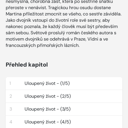
nesmyslná, chorobná zášť, která po sestřině sňatku
přeroste v nenávist. Tragickou hrou osudu dostane
Martina příležitost zmocnit se všeho, co sestře záviděla.
Jako dvojník vstoupí do životní role své sestry, aby
nakonec poznala, že každý člověk musí být především
sám sebou. Světově proslulý román českého autora s
motivem dvojníků se odehrává v Praze, Vídni a ve
francouzských přímořských lázních.
Přehled kapitol
1
Uloupený život - (1/5)
2
Uloupený život - (2/5)
3
Uloupený život - (3/5)
4
Uloupený život - (4/5)