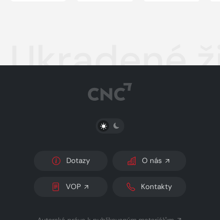
Ukradené ž
PŘEPNOUT SVĚTLÝ/TMAVÝ REŽIM
Dotazy
O nás
VOP
Kontakty