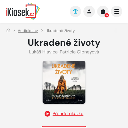
Přejít na hlavní obsah
0
Audioknihy
Ukradené životy
Ukradené životy
Lukáš Hlavica
,
Patricia Gibneyová
Přehrát ukázku