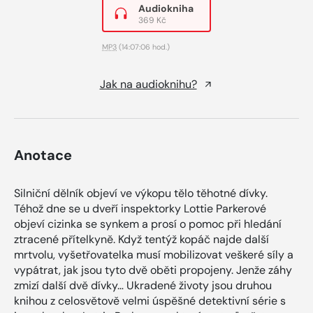
Audiokniha
369 Kč
MP3
(14:07:06 hod.)
Jak na audioknihu?
Anotace
Silniční dělník objeví ve výkopu tělo těhotné dívky.
Téhož dne se u dveří inspektorky Lottie Parkerové
objeví cizinka se synkem a prosí o pomoc při hledání
ztracené přítelkyně. Když tentýž kopáč najde další
mrtvolu, vyšetřovatelka musí mobilizovat veškeré síly a
vypátrat, jak jsou tyto dvě oběti propojeny. Jenže záhy
zmizí další dvě dívky… Ukradené životy jsou druhou
knihou z celosvětově velmi úspěšné detektivní série s