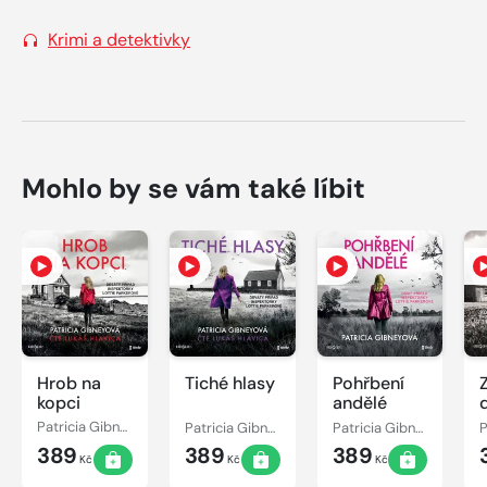
Krimi a detektivky
Mohlo by se vám také líbit
Hrob na
Tiché hlasy
Pohřbení
kopci
andělé
Patricia Gibneyová
Patricia Gibneyová
Patricia Gibneyová
389
389
389
Kč
Kč
Kč