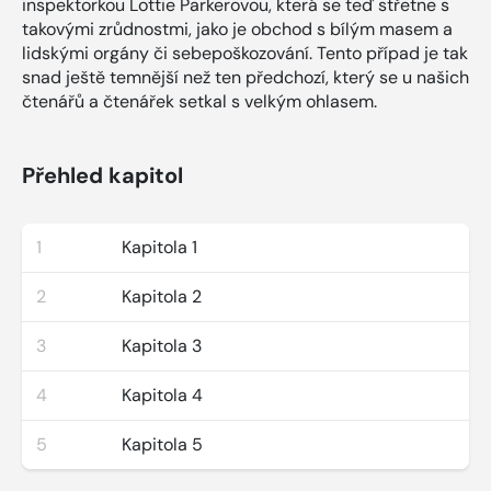
inspektorkou Lottie Parkerovou, která se teď střetne s
takovými zrůdnostmi, jako je obchod s bílým masem a
lidskými orgány či sebepoškozování. Tento případ je tak
snad ještě temnější než ten předchozí, který se u našich
čtenářů a čtenářek setkal s velkým ohlasem.
Přehled kapitol
1
Kapitola 1
2
Kapitola 2
3
Kapitola 3
4
Kapitola 4
5
Kapitola 5