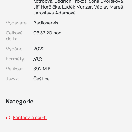
Kotrbová
,
Bedřich Prokoš
,
Soňa Dvořáková
,
Jiří Horčička
,
Luděk Munzar
,
Václav Mareš
,
Jaroslava Adamová
Vydavatel:
Radioservis
Celková
03:33:20 hod.
délka:
Vydáno:
2022
Formáty:
MP3
Velikost:
392 MiB
Jazyk:
Čeština
Kategorie
Fantasy a sci-fi