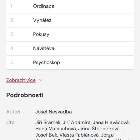
1
Ordinace
2
Vynález
3
Pokusy
4
Návštěva
5
Psychoskop
Zobrazit více
Podrobnosti
Autoři:
Josef Nesvadba
Čte:
Jiří Šrámek
,
Jiří Adamíra
,
Jana Hlaváčová
,
Hana Maciuchová
,
Jiřina Štěpničková
,
Josef Bek
,
Vlasta Fabiánová
,
Jorga