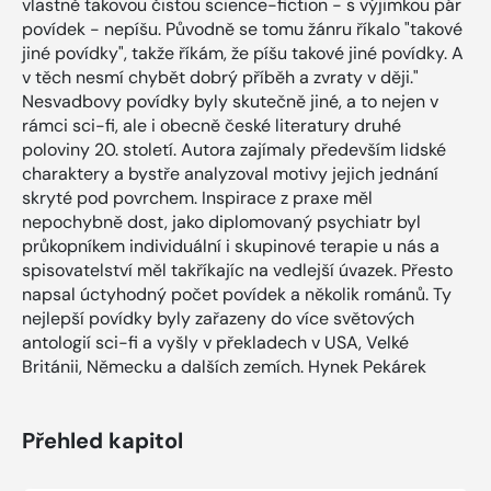
vlastně takovou čistou science-fiction - s výjimkou pár
povídek - nepíšu. Původně se tomu žánru říkalo "takové
jiné povídky", takže říkám, že píšu takové jiné povídky. A
v těch nesmí chybět dobrý příběh a zvraty v ději."
Nesvadbovy povídky byly skutečně jiné, a to nejen v
rámci sci-fi, ale i obecně české literatury druhé
poloviny 20. století. Autora zajímaly především lidské
charaktery a bystře analyzoval motivy jejich jednání
skryté pod povrchem. Inspirace z praxe měl
nepochybně dost, jako diplomovaný psychiatr byl
průkopníkem individuální i skupinové terapie u nás a
spisovatelství měl takříkajíc na vedlejší úvazek. Přesto
napsal úctyhodný počet povídek a několik románů. Ty
nejlepší povídky byly zařazeny do více světových
antologií sci-fi a vyšly v překladech v USA, Velké
Británii, Německu a dalších zemích. Hynek Pekárek
Přehled kapitol