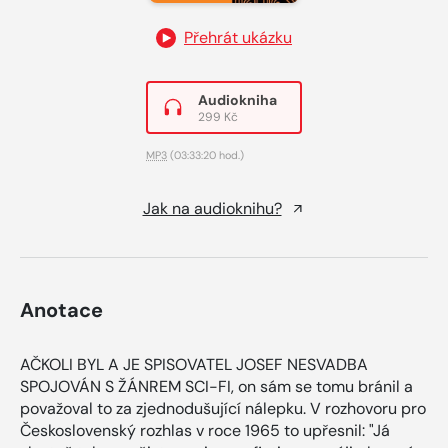
Přehrát ukázku
Audiokniha
299 Kč
MP3
(03:33:20 hod.)
Jak na audioknihu?
Anotace
AČKOLI BYL A JE SPISOVATEL JOSEF NESVADBA
SPOJOVÁN S ŽÁNREM SCI-FI, on sám se tomu bránil a
považoval to za zjednodušující nálepku. V rozhovoru pro
Československý rozhlas v roce 1965 to upřesnil: "Já