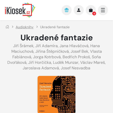
Přejít na hlavní obsah
0
Audioknihy
Ukradené fantazie
Ukradené fantazie
Jiří Šrámek
,
Jiří Adamíra
,
Jana Hlaváčová
,
Hana
Maciuchová
,
Jiřina Štěpničková
,
Josef Bek
,
Vlasta
Fabiánová
,
Jorga Kotrbová
,
Bedřich Prokoš
,
Soňa
Dvořáková
,
Jiří Horčička
,
Luděk Munzar
,
Václav Mareš
,
Jaroslava Adamová
,
Josef Nesvadba