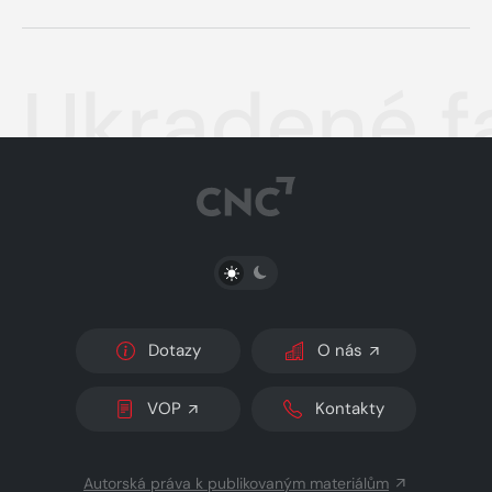
Ukradené f
PŘEPNOUT SVĚTLÝ/TMAVÝ REŽIM
Dotazy
O nás
VOP
Kontakty
Autorská práva k publikovaným materiálům