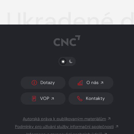
Ukradené d
PŘEPNOUT SVĚTLÝ/TMAVÝ REŽIM
Dotazy
O nás
VOP
Kontakty
Autorská práva k publikovaným materiálům
Podmínky pro užívání služby informační společnosti