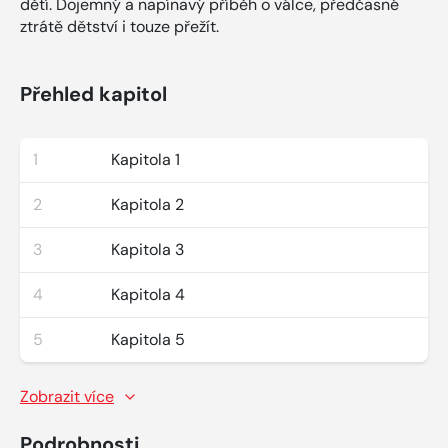
dětí. Dojemný a napínavý příběh o válce, předčasné
ztrátě dětství i touze přežít.
Přehled kapitol
1
Kapitola 1
2
Kapitola 2
3
Kapitola 3
4
Kapitola 4
5
Kapitola 5
Zobrazit více
Podrobnosti