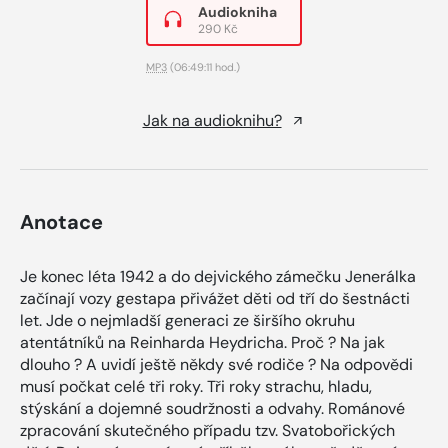
Audiokniha
290 Kč
MP3
(06:49:11 hod.)
Jak na audioknihu?
Anotace
Je konec léta 1942 a do dejvického zámečku Jenerálka
začínají vozy gestapa přivážet děti od tří do šestnácti
let. Jde o nejmladší generaci ze širšího okruhu
atentátníků na Reinharda Heydricha. Proč ? Na jak
dlouho ? A uvidí ještě někdy své rodiče ? Na odpovědi
musí počkat celé tři roky. Tři roky strachu, hladu,
stýskání a dojemné soudržnosti a odvahy. Románové
zpracování skutečného případu tzv. Svatobořických