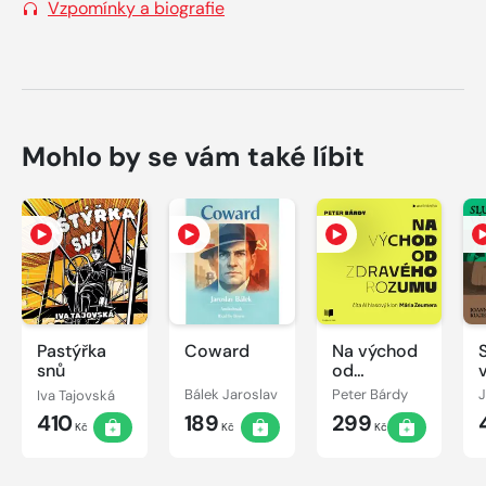
Vzpomínky a biografie
Mohlo by se vám také líbit
Pastýřka
Coward
Na východ
snů
od
zdravého
Iva Tajovská
Bálek Jaroslav
Peter Bárdy
rozumu
410
189
299
Kč
Kč
Kč