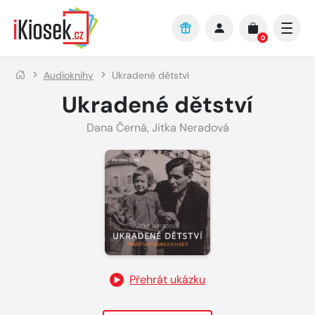
Přejít na hlavní obsah
0
Audioknihy
Ukradené dětství
Ukradené dětství
Dana Černá
,
Jitka Neradová
Přehrát ukázku