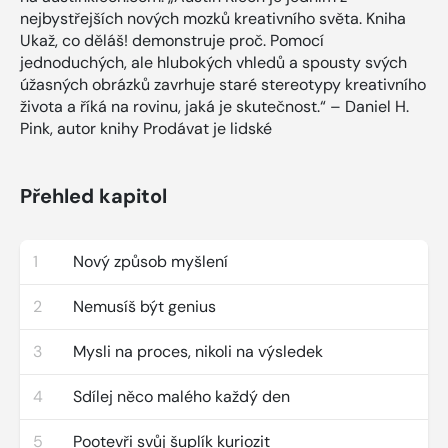
nejbystřejších nových mozků kreativního světa. Kniha
Ukaž, co děláš! demonstruje proč. Pomocí
jednoduchých, ale hlubokých vhledů a spousty svých
úžasných obrázků zavrhuje staré stereotypy kreativního
života a říká na rovinu, jaká je skutečnost.“ – Daniel H.
Pink, autor knihy Prodávat je lidské
Přehled kapitol
1
Nový způsob myšlení
2
Nemusíš být genius
3
Mysli na proces, nikoli na výsledek
4
Sdílej něco malého každý den
5
Pootevři svůj šuplík kuriozit