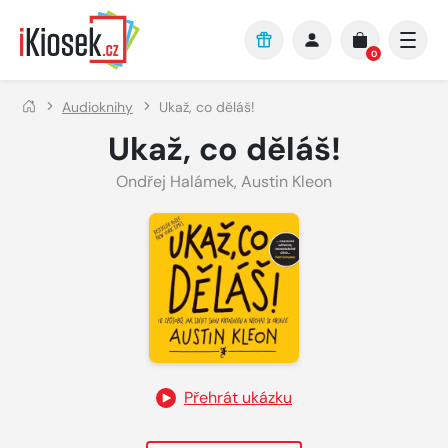
Přejít na hlavní obsah
0
Audioknihy
Ukaž, co děláš!
Ukaž, co děláš!
Ondřej Halámek
,
Austin Kleon
Přehrát ukázku