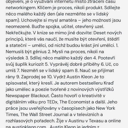
objeveni, je o využívání internetu místo ztrácení času
networkingem. Klíčem je proces, nikoli produkt. Sdílejte
něco malého každý den (ale nezměňte se v lidský
spam). Uchovejte si mysl amatéra – jeho možnosti jsou
neomezené. Buďte spojka, učitel, otevřený uzel.
Nekřečkujte. V knize se mimo jiné dozvíte: Deset nových
principů, které vás naučí, že musíte být otevření, štědří
a stateční – umělci, od nichž budou krást jiní umělci. 1.
Nemusíš být génius 2. Mysli na proces, nikoli na
výsledek 3. Sdílej něco malého každý den 4. Pootevři
svůj šuplík kuriozit 5. Vyprávěj dobré příběhy 6. Uč, co
umíš 7. Nezměň se v lidský spam 8. Nauč se přijímat
rány 9. Zaprodej se 10. Vydrž Austin Kleon Je to
spisovatel, který kreslí. Je autorem bestselleru Kraď
jako umělec a poezie tvořené z novinových výstřižků
Newspaper Blackout. Často hovoří o kreativitě v
digitálním věku pro TEDx, The Economist a další. Jeho
práce jsou uveřejňovány v časopisech jako New York
Times, The Wall Street Journal a v televizních a
rozhlasových pořadech. Žije v Austinu v Texasu a online
na austinkleon.com. „Austin Kleon je jedním z