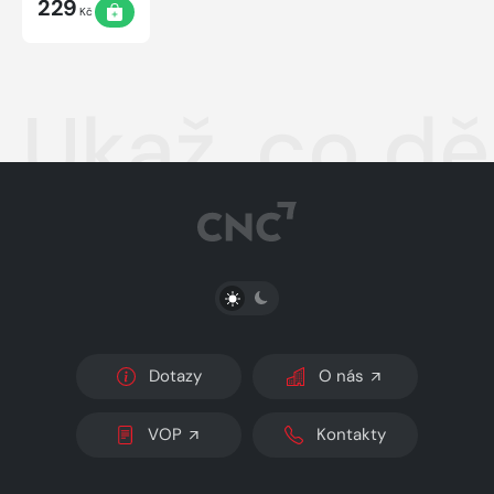
229
Kč
Ukaž, co dě
PŘEPNOUT SVĚTLÝ/TMAVÝ REŽIM
Dotazy
O nás
VOP
Kontakty