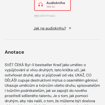
Audiokniha
199 Kč
MP3
(01:57:11 hod.)
Jak na audioknihu?
Anotace
SVĚT ČEKÁ Byl-li bestseller Kraď jako umělec o
vypůjčování si vlivu druhých, tato knížka učí, jak
ovlivňovat druhé, aby si půjčovali od vás. UKAŽ, CO
DĚLÁŠ! cupuje destruktivní mýtus o osamělém géniovi.
Ukazuje umělcům a tvůrcům všeho druhu, spisovatelům
i tvůrčím podnikatelům, jak se zapojit do nového
prostředí sdíleného talentu. Je o tom, jak pomoci
druhým, aby nás našli, o tom, že můžeme být doslova