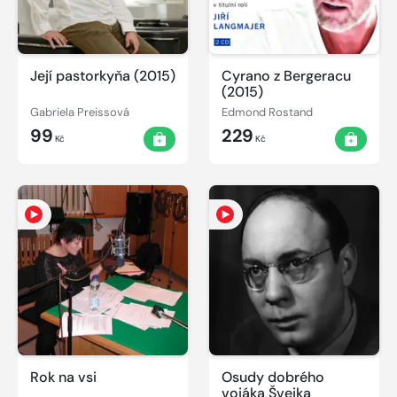
Její pastorkyňa (2015)
Cyrano z Bergeracu
(2015)
Gabriela Preissová
Edmond Rostand
99
229
Kč
Kč
Rok na vsi
Osudy dobrého
vojáka Švejka