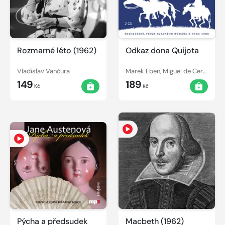
Rozmarné léto (1962)
Odkaz dona Quijota
Vladislav Vančura
Marek Eben, Miguel de Cervantes y Saavedra, Miroslav Horníček, Josef Vinklář, Josef Somr, Ladislav Mrkvička, Josef Kemr
149
189
Kč
Kč
Pýcha a předsudek
Macbeth (1962)