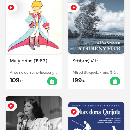
Malý princ (1983)
Stříbrný vítr
Antoine de Saint-Exupéry, František Pavlíček
Alfred Strejček, Fráňa Šrámek
109
199
Kč
Kč