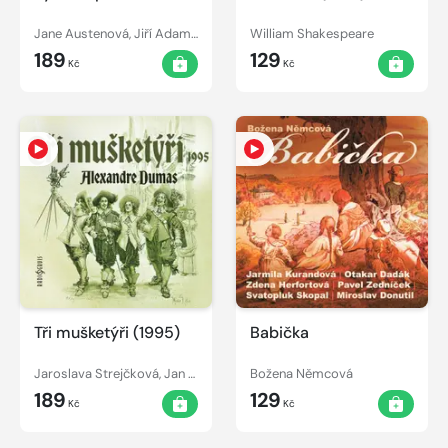
Jane Austenová, Jiří Adamíra, Aleš Procházka, Jaroslava Adamová, Simona Stašová, Miroslava Hozová, Milan Mach
William Shakespeare
189
129
Kč
Kč
Tři mušketýři (1995)
Babička
Jaroslava Strejčková, Jan Strejček, Radoslav Brzobohatý, Jan Šťastný, Alexandre Dumas st., Hana Maciuchová, Viktor Preiss, Ivan Řezáč, Svatopluk Skopal, Pavel Rímský
Božena Němcová
189
129
Kč
Kč