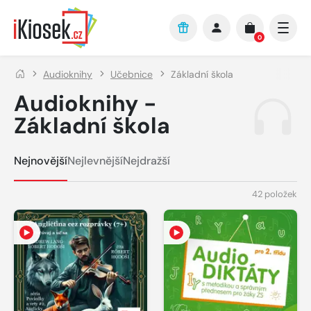
Přejít na hlavní obsah
0
Audioknihy
Učebnice
Základní škola
Audioknihy -
Základní škola
Nejnovější
Nejlevnější
Nejdražší
42 položek