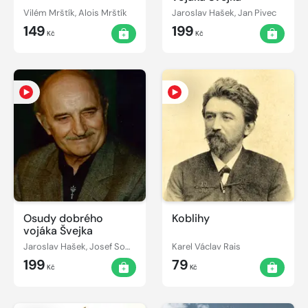
Vilém Mrštík, Alois Mrštík
Jaroslav Hašek, Jan Pivec
149
199
Kč
Kč
Osudy dobrého
Koblihy
vojáka Švejka
Jaroslav Hašek, Josef Somr
Karel Václav Rais
199
79
Kč
Kč