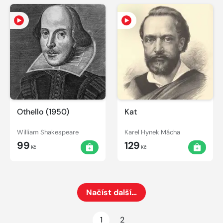
Othello (1950)
Kat
William Shakespeare
Karel Hynek Mácha
99
129
Kč
Kč
Načíst další…
Načte dalších 24 položek na aktuální stránku
1
2