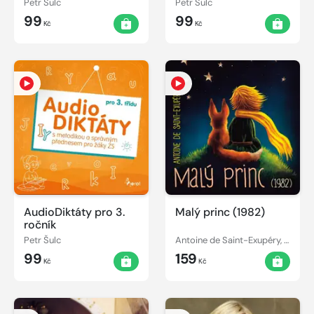
Petr Šulc
Petr Šulc
99
99
Kč
Kč
AudioDiktáty pro 3.
Malý princ (1982)
ročník
Petr Šulc
Antoine de Saint-Exupéry, Eduard Cupák
99
159
Kč
Kč