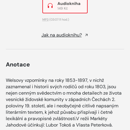
Audiokniha
149 Kč
MP3
(03:07:11 hod.)
Jak na audioknihu?
Anotace
Welsovy vzpomínky na roky 1853-1897, v nichž
zaznamenal i historii svých rodičů od roku 1803, jsou
nejen cenným svědectvím o mnoha detailech ze života
vesnické židovské komunity v západních Čechách 2.
poloviny 19. století, ale i neobyčejně citlivě napsaným
literárním textem, k jehož půvabu přispívají i četné
lexikální a pravopisné zvláštnosti.V režii Markéty
Jahodové účinkují: Lubor Tokoš a Vlasta Peterková.