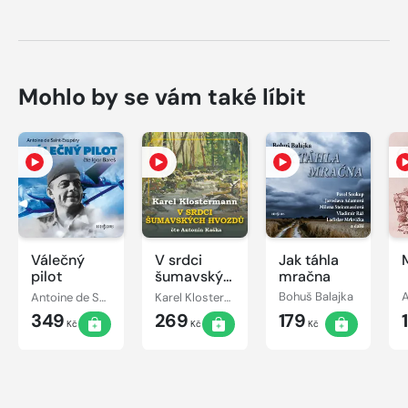
Mohlo by se vám také líbit
Válečný
V srdci
Jak táhla
pilot
šumavských
mračna
hvozdů
Antoine de Saint-Exupéry
Karel Klostermann
Bohuš Balajka
A
349
269
179
Kč
Kč
Kč