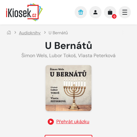
Přejít na hlavní obsah
0
Audioknihy
U Bernátů
U Bernátů
Šimon Wels
,
Lubor Tokoš
,
Vlasta Peterková
Přehrát ukázku