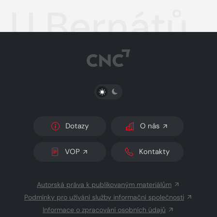
U Bernátů
PŘEPNOUT SVĚTLÝ/TMAVÝ REŽIM
Dotazy
O nás
VOP
Kontakty
Autorská práva k publikovaným materiálům
Podmínky pro užívání služby informační společnosti
Informace o zpracování osobních údajů