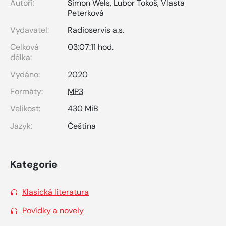
Autoři:
Šimon Wels
,
Lubor Tokoš
,
Vlasta
Peterková
Vydavatel:
Radioservis a.s.
Celková
03:07:11 hod.
délka:
Vydáno:
2020
Formáty:
MP3
Velikost:
430 MiB
Jazyk:
Čeština
Kategorie
Klasická literatura
Povídky a novely