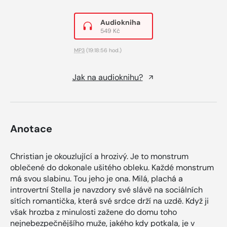
Audiokniha
549 Kč
MP3
(19:18:56 hod.)
Jak na audioknihu?
Anotace
Christian je okouzlující a hrozivý. Je to monstrum
oblečené do dokonale ušitého obleku. Každé monstrum
má svou slabinu. Tou jeho je ona. Milá, plachá a
introvertní Stella je navzdory své slávě na sociálních
sítích romantička, která své srdce drží na uzdě. Když ji
však hrozba z minulosti zažene do domu toho
nejnebezpečnějšího muže, jakého kdy potkala, je v