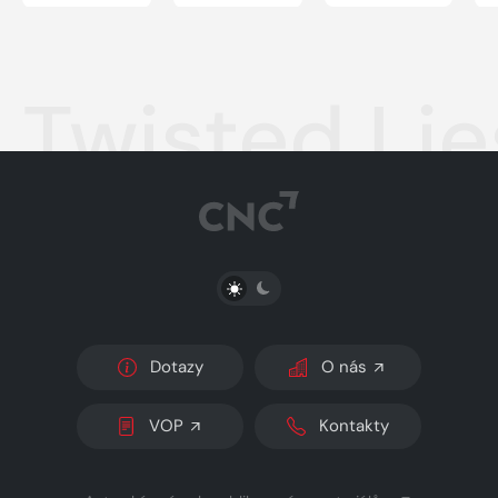
Twisted Lies
PŘEPNOUT SVĚTLÝ/TMAVÝ REŽIM
Dotazy
O nás
VOP
Kontakty