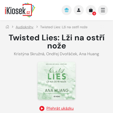
Přejít na hlavní obsah
0
Audioknihy
Twisted Lies: Lži na ostří nože
Twisted Lies: Lži na ostří
nože
Kristýna Skružná
,
Ondřej Dvořáček
,
Ana Huang
Přehrát ukázku