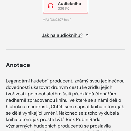
Audiokniha
336 Kč
MP3
(06:23:27 hod.)
Jak na audioknihu?
Anotace
Legendární hudební producent, známý svou jedinečnou
dovedností ukazovat druhým cestu ke zřídlu jejich
tvořivosti, po mnohaletém úsilí předkládá čtenářům
nádherně zpracovanou knihu, ve které se s námi dělí o
hlubokou moudrost. „Chtěl jsem napsat knihu o tom, jak
se dělá vynikající umění. Nakonec se z toho vyklubala
kniha o tom, jak prostě být." Rick Rubin Řada
významných hudebních producentů se proslavila