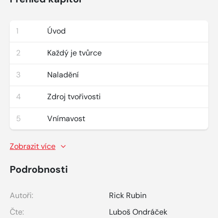
1
Úvod
2
Každý je tvůrce
3
Naladění
4
Zdroj tvořivosti
5
Vnímavost
Zobrazit více
Podrobnosti
Autoři:
Rick Rubin
Čte:
Luboš Ondráček