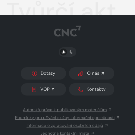
Tvůrčí akt
PŘEPNOUT SVĚTLÝ/TMAVÝ REŽIM
Dotazy
O nás
VOP
Kontakty
Autorská práva k publikovaným materiálům
Podmínky pro užívání služby informační společnosti
Informace o zpracování osobních údajů
Jednotná kontaktní místa