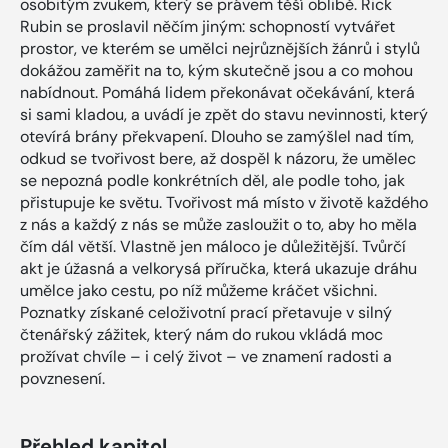
osobitým zvukem, který se právem těší oblibě. Rick
Rubin se proslavil něčím jiným: schopností vytvářet
prostor, ve kterém se umělci nejrůznějších žánrů i stylů
dokážou zaměřit na to, kým skutečně jsou a co mohou
nabídnout. Pomáhá lidem překonávat očekávání, která
si sami kladou, a uvádí je zpět do stavu nevinnosti, který
otevírá brány překvapení. Dlouho se zamýšlel nad tím,
odkud se tvořivost bere, až dospěl k názoru, že umělec
se nepozná podle konkrétních děl, ale podle toho, jak
přistupuje ke světu. Tvořivost má místo v životě každého
z nás a každý z nás se může zasloužit o to, aby ho měla
čím dál větší. Vlastně jen máloco je důležitější. Tvůrčí
akt je úžasná a velkorysá příručka, která ukazuje dráhu
umělce jako cestu, po níž můžeme kráčet všichni.
Poznatky získané celoživotní prací přetavuje v silný
čtenářský zážitek, který nám do rukou vkládá moc
prožívat chvíle – i celý život – ve znamení radosti a
povznesení.
Přehled kapitol