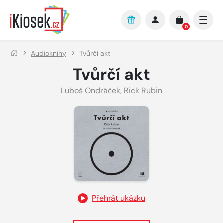
Přejít na hlavní obsah
0
Audioknihy
Tvůrčí akt
Tvůrčí akt
Luboš Ondráček
,
Rick Rubin
Přehrát ukázku