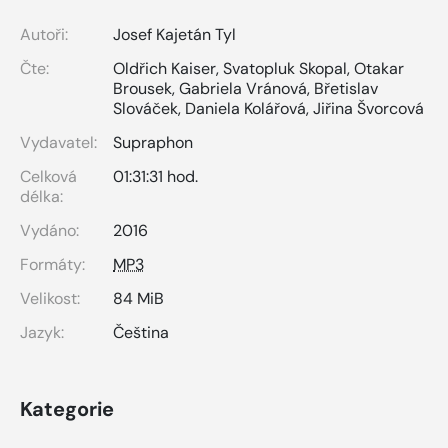
Autoři:
Josef Kajetán Tyl
Čte:
Oldřich Kaiser
,
Svatopluk Skopal
,
Otakar
Brousek
,
Gabriela Vránová
,
Břetislav
Slováček
,
Daniela Kolářová
,
Jiřina Švorcová
Vydavatel:
Supraphon
Celková
01:31:31 hod.
délka:
Vydáno:
2016
Formáty:
MP3
Velikost:
84 MiB
Jazyk:
Čeština
Kategorie