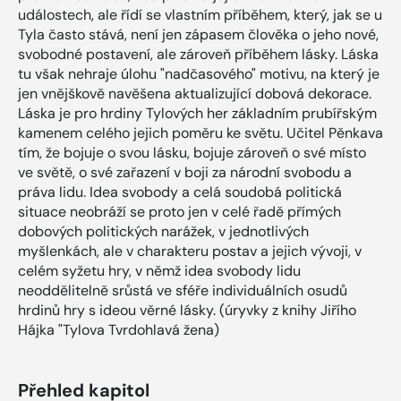
událostech, ale řídí se vlastním příběhem, který, jak se u
Tyla často stává, není jen zápasem člověka o jeho nové,
svobodné postavení, ale zároveň příběhem lásky. Láska
tu však nehraje úlohu "nadčasového" motivu, na který je
jen vnějškově navěšena aktualizující dobová dekorace.
Láska je pro hrdiny Tylových her základním prubířským
kamenem celého jejich poměru ke světu. Učitel Pěnkava
tím, že bojuje o svou lásku, bojuje zároveň o své místo
ve světě, o své zařazení v boji za národní svobodu a
práva lidu. Idea svobody a celá soudobá politická
situace neobráží se proto jen v celé řadě přímých
dobových politických narážek, v jednotlivých
myšlenkách, ale v charakteru postav a jejich vývoji, v
celém syžetu hry, v němž idea svobody lidu
neoddělitelně srůstá ve sféře individuálních osudů
hrdinů hry s ideou věrné lásky. (úryvky z knihy Jiřího
Hájka "Tylova Tvrdohlavá žena)
Přehled kapitol