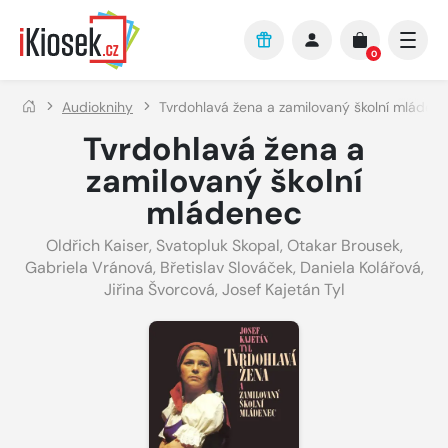
Přejít na hlavní obsah
0
Audioknihy
Tvrdohlavá žena a zamilovaný školní mláden
Tvrdohlavá žena a
zamilovaný školní
mládenec
Oldřich Kaiser
,
Svatopluk Skopal
,
Otakar Brousek
,
Gabriela Vránová
,
Břetislav Slováček
,
Daniela Kolářová
,
Jiřina Švorcová
,
Josef Kajetán Tyl