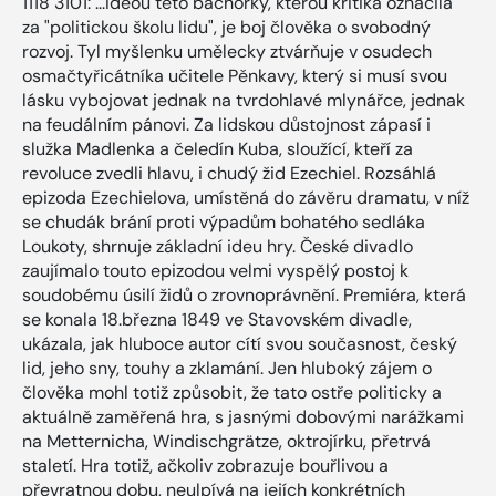
1118 3101: ...Ideou této báchorky, kterou kritika označila
za "politickou školu lidu", je boj člověka o svobodný
rozvoj. Tyl myšlenku umělecky ztvárňuje v osudech
osmačtyřicátníka učitele Pěnkavy, který si musí svou
lásku vybojovat jednak na tvrdohlavé mlynářce, jednak
na feudálním pánovi. Za lidskou důstojnost zápasí i
služka Madlenka a čeledín Kuba, sloužící, kteří za
revoluce zvedli hlavu, i chudý žid Ezechiel. Rozsáhlá
epizoda Ezechielova, umístěná do závěru dramatu, v níž
se chudák brání proti výpadům bohatého sedláka
Loukoty, shrnuje základní ideu hry. České divadlo
zaujímalo touto epizodou velmi vyspělý postoj k
soudobému úsilí židů o zrovnoprávnění. Premiéra, která
se konala 18.března 1849 ve Stavovském divadle,
ukázala, jak hluboce autor cítí svou současnost, český
lid, jeho sny, touhy a zklamání. Jen hluboký zájem o
člověka mohl totiž způsobit, že tato ostře politicky a
aktuálně zaměřená hra, s jasnými dobovými narážkami
na Metternicha, Windischgrätze, oktrojírku, přetrvá
staletí. Hra totiž, ačkoliv zobrazuje bouřlivou a
převratnou dobu, neulpívá na jejích konkrétních