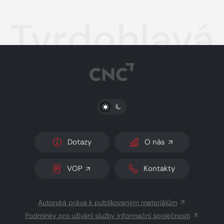
výňatky z
divadelních
Tvrdohlavá
her
PŘEPNOUT SVĚTLÝ/TMAVÝ REŽIM
Dotazy
O nás
VOP
Kontakty
Autorská práva k publikovaným materiálům
Podmínky pro užívání služby informační společnosti