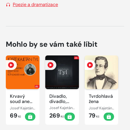
Poezie a dramatizace
Mohlo by se vám také líbit
Krvavý
Divadlo,
Tvrdohlavá
soud aneb
divadlo,
žena
Kutnohorští
divadlo
Josef Kajetán Tyl
Josef Kajetán Tyl
Josef Kajetán Tyl
havíři, Lesní
Josef
69
269
79
panna aneb
Kajetán Tyl
Kč
Kč
Kč
Cesta do
Ameriky -