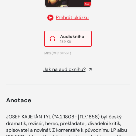
Přehrát ukázku
Audiokniha
189 Kč
MP3
(01:31:31 hod.)
Jak na audioknihu?
Anotace
JOSEF KAJETÁN TYL (*4.2.1808-†11.7.1856) byl český
dramatik, režisér, herec, překladatel, divadelní kritik,
spisovatel a novinář. Z komentáře k původnímu LP albu