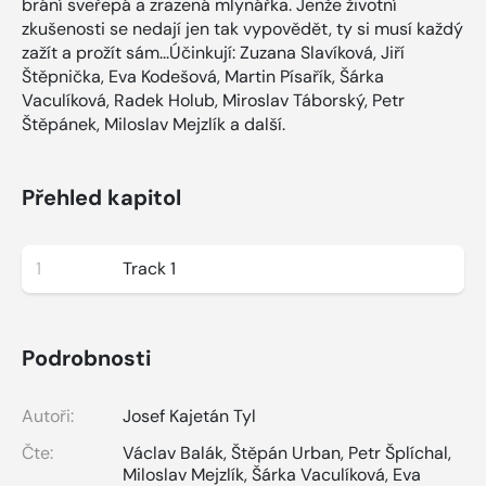
brání sveřepá a zrazená mlynářka. Jenže životní
zkušenosti se nedají jen tak vypovědět, ty si musí každý
zažít a prožít sám...Účinkují: Zuzana Slavíková, Jiří
Štěpnička, Eva Kodešová, Martin Písařík, Šárka
Vaculíková, Radek Holub, Miroslav Táborský, Petr
Štěpánek, Miloslav Mejzlík a další.
Přehled kapitol
1
Track 1
Podrobnosti
Autoři:
Josef Kajetán Tyl
Čte:
Václav Balák
,
Štěpán Urban
,
Petr Šplíchal
,
Miloslav Mejzlík
,
Šárka Vaculíková
,
Eva