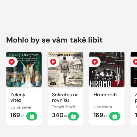
Mohlo by se vám také líbit
Zelený
Sokrates na
Hromobití
vítěz
rovníku
z
Julius Zeyer
Tomáš Zmeškal
Ivan Klíma
169
340
169
Kč
Kč
Kč