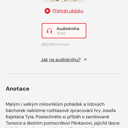
Přehrát ukázku
Audiokniha
79 Kč
MP3
(00:54:12 hod.)
Jak na audioknihu?
Anotace
Malým i velkým milovníkům pohádek a lidových
báchorek nabízíme rozhlasové zpracování hry Josefa
Kajetána Tyla. Poslechněte si příběh o zamilované
Terezce a školním pomocníkovi Pěnkavovi, jejichž lásce