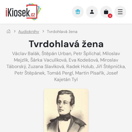
Přejít na hlavní obsah
0
Audioknihy
Tvrdohlavá žena
Tvrdohlavá žena
Václav Balák
,
Štěpán Urban
,
Petr Šplíchal
,
Miloslav
Mejzlík
,
Šárka Vaculíková
,
Eva Kodešová
,
Miroslav
Táborský
,
Zuzana Slavíková
,
Radek Holub
,
Jiří Štěpnička
,
Petr Štěpánek
,
Tomáš Pergl
,
Martin Písařík
,
Josef
Kajetán Tyl