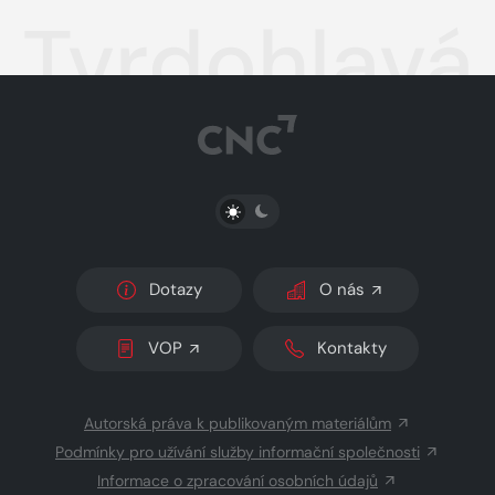
Tvrdohlavá
PŘEPNOUT SVĚTLÝ/TMAVÝ REŽIM
Dotazy
O nás
VOP
Kontakty
Autorská práva k publikovaným materiálům
Podmínky pro užívání služby informační společnosti
Informace o zpracování osobních údajů