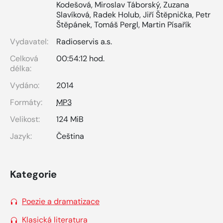
Kodešová
,
Miroslav Táborský
,
Zuzana
Slavíková
,
Radek Holub
,
Jiří Štěpnička
,
Petr
Štěpánek
,
Tomáš Pergl
,
Martin Písařík
Vydavatel:
Radioservis a.s.
Celková
00:54:12 hod.
délka:
Vydáno:
2014
Formáty:
MP3
Velikost:
124 MiB
Jazyk:
Čeština
Kategorie
Poezie a dramatizace
Klasická literatura