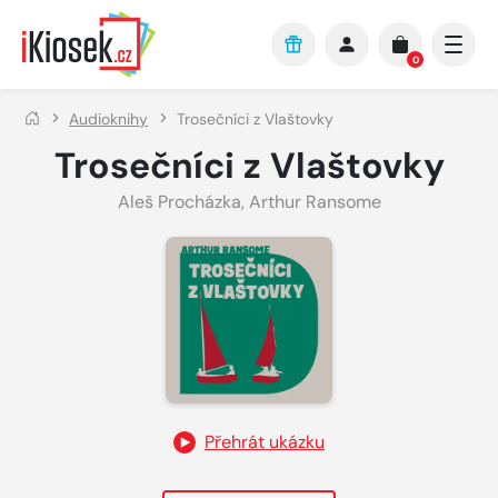
Přejít na hlavní obsah
0
Audioknihy
Trosečníci z Vlaštovky
Trosečníci z Vlaštovky
Aleš Procházka
,
Arthur Ransome
Přehrát ukázku