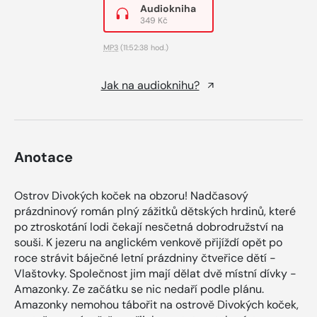
Audiokniha
349 Kč
MP3
(11:52:38 hod.)
Jak na audioknihu?
Anotace
Ostrov Divokých koček na obzoru! Nadčasový
prázdninový román plný zážitků dětských hrdinů, které
po ztroskotání lodi čekají nesčetná dobrodružství na
souši. K jezeru na anglickém venkově přijíždí opět po
roce strávit báječné letní prázdniny čtveřice dětí -
Vlaštovky. Společnost jim mají dělat dvě místní dívky -
Amazonky. Ze začátku se nic nedaří podle plánu.
Amazonky nemohou tábořit na ostrově Divokých koček,