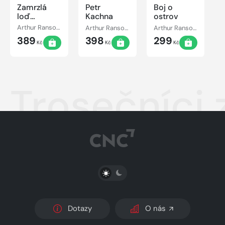
Zamrzlá
Petr
Boj o
loď
Kachna
ostrov
kapitána
Arthur Ransome
Arthur Ransome
Arthur Ransome
Flinta
389
398
299
Kč
Kč
Kč
Trosečníci 
PŘEPNOUT SVĚTLÝ/TMAVÝ REŽIM
Dotazy
O nás