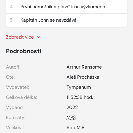
4
První námořník a plavčík na výzkumech
5
Kapitán John se nevzdává
Zobrazit více
Podrobnosti
Autoři:
Arthur Ransome
Čte:
Aleš Procházka
Vydavatel:
Tympanum
Celková délka:
11:52:38 hod.
Vydáno:
2022
Formáty:
MP3
Velikost:
655 MiB