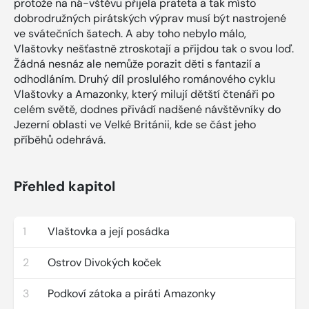
protože na ná-vštěvu přijela prateta a tak místo
dobrodružných pirátských výprav musí být nastrojené
ve svátečních šatech. A aby toho nebylo málo,
Vlaštovky nešťastně ztroskotají a přijdou tak o svou loď.
Žádná nesnáz ale nemůže porazit děti s fantazií a
odhodláním. Druhý díl proslulého románového cyklu
Vlaštovky a Amazonky, který milují dětští čtenáři po
celém světě, dodnes přivádí nadšené návštěvníky do
Jezerní oblasti ve Velké Británii, kde se část jeho
příběhů odehrává.
Přehled kapitol
1
Vlaštovka a její posádka
2
Ostrov Divokých koček
3
Podkoví zátoka a piráti Amazonky