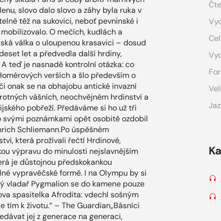
Čte
u, slovo dalo slovo a záhy byla ruka v
elně též na sukovici, neboť pevninské i
Vyd
 mobilizovalo. O mečích, kudlách a
Cel
jská válka o uloupenou krasavici – dosud
eset let a předvedla další hrdiny,
Vy
 A teď je nasnadě kontrolní otázka: co
For
 Homérových verších a šlo především o
či onak se na obhajobu antické invazní
Vel
krotných vášních, neochvějném hrdinství a
Jaz
jského pobřeží. Předáváme si ho už tři
k ho svými poznámkami opět osobitě ozdobil
 Heinrich Schliemann.Po úspěšném
í, která prožívali řečtí Hrdinové,
Ka
ou výpravu do minulosti nejslavnějším
erá je důstojnou předskokankou
lné vypravěčské formě. I na Olympu by si
ský vladař Pygmalion se do kamene pouze
lova spasitelka Afrodita: vdechl sošným
e tím k životu.“ – The Guardian„Básníci
edávat jej z generace na generaci,