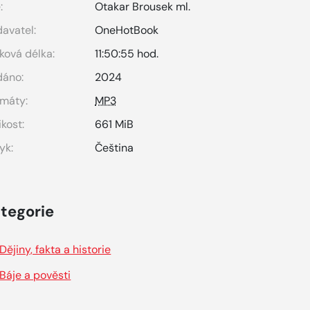
:
Otakar Brousek ml.
avatel:
OneHotBook
ková délka:
11:50:55 hod.
dáno:
2024
máty:
MP3
ikost:
661 MiB
yk:
Čeština
tegorie
Dějiny, fakta a historie
Báje a pověsti