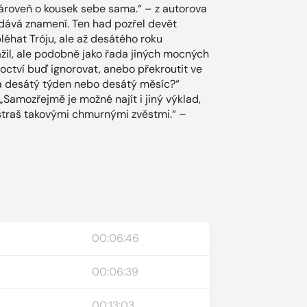
zároveň o kousek sebe sama.“ – z autorova
 dává znamení. Ten had pozřel devět
léhat Tróju, ale až desátého roku
žil, ale podobně jako řada jiných mocných
roctví buď ignorovat, anebo překroutit ve
ná desátý týden nebo desátý měsíc?“
 „Samozřejmě je možné najít i jiný výklad,
nestraš takovými chmurnými zvěstmi.“ –
00:06:46
00:06:39
00:13:03