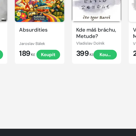
Absurdities
Kde máš bráchu,
V
Metude?
Jaroslav Bálek
Vladislav Dolník
V
189
399
Koupit
Koupit
Kč
Kč