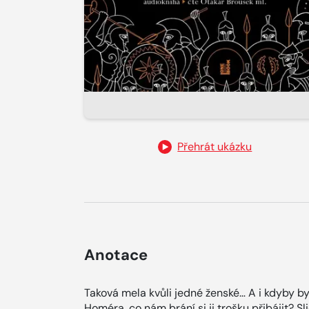
Přehrát ukázku
Anotace
Taková mela kvůli jedné ženské… A i kdyby by
Homéra, co nám brání si ji trošku přibájit? Sl