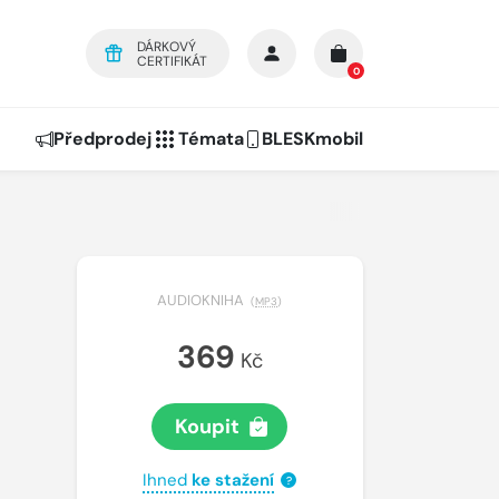
DÁRKOVÝ
CERTIFIKÁT
0
Předprodej
Témata
BLESKmobil
AUDIOKNIHA
(
MP3
)
369
Kč
Koupit
Ihned
ke stažení
?