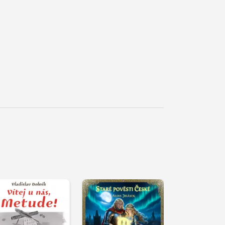
řehrát
kázku