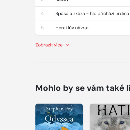
4
Spása a zkáza - hle přichází hrdina
5
Heraklův návrat
Zobrazit více
Mohlo by se vám také l
Přehrát
ukázku
Přehrát
ukázku