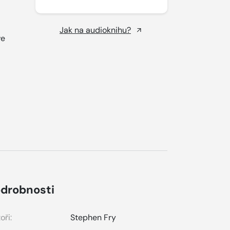
Jak na audioknihu?
ve
.
drobnosti
oři:
Stephen Fry