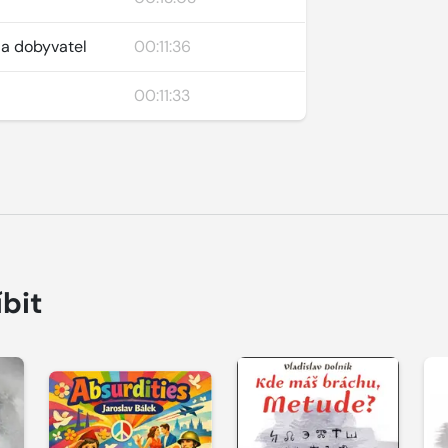
 a dobyvatel
00:11:36
00:11:33
íbit
Přehrát
Přehrát
P
ukázku
ukázku
u