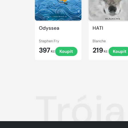
Odyssea
HATI
Stephen Fry
Blanche
397
219
Koupit
Koupit
Kč
Kč
Trója