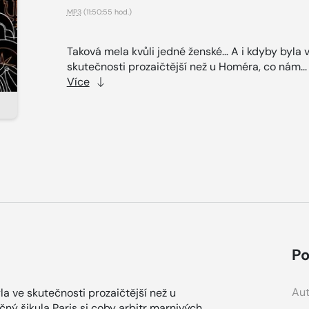
MP3
(11:50:55 hod.)
Taková mela kvůli jedné ženské… A i kdyby byla 
skutečnosti prozaičtější než u Homéra, co nám..
Více
Po
Aut
la ve skutečnosti prozaičtější než u
ičný šikula Paris si coby arbitr marnivých