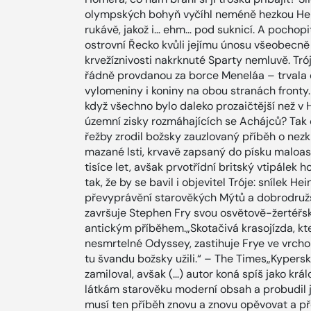
olympských bohyň vyčíhl neméně hezkou Helen
rukávě, jakož i… ehm… pod suknicí. A pochopit
ostrovní Řecko kvůli jejímu únosu všeobecně
krvežíznivosti nakrknuté Sparty nemluvě. Tró
řádně provdanou za borce Meneláa – trvala d
vylomeniny i koniny na obou stranách fronty.
když všechno bylo daleko prozaičtější než v
územní zisky rozmáhajících se Achájců? Tak 
řežby zrodil božsky zauzlovaný příběh o nez
mazané lsti, krvavě zapsaný do písku maloasi
tisíce let, avšak prvotřídní britský vtipále
tak, že by se bavil i objevitel Tróje: snílek
převyprávění starověkých Mýtů a dobrodružstv
završuje Stephen Fry svou osvětově-žertéřsk
antickým příběhem.„Skotačivá krasojízda, kt
nesmrtelné Odyssey, zastihuje Frye ve vrcho
tu švandu božsky užili.“ – The Times„Kyper
zamiloval, avšak (…) autor koná spíš jako krá
látkám starověku moderní obsah a probudil j
musí ten příběh znovu a znovu opěvovat a př