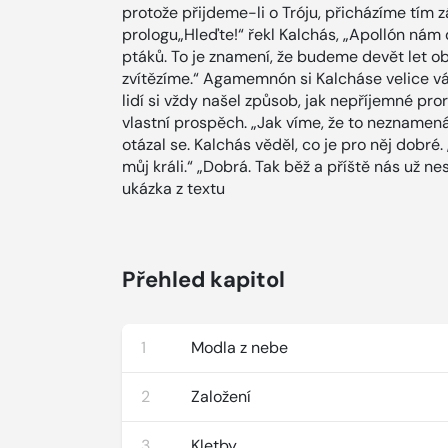
protože přijdeme-li o Tróju, přicházíme tím 
prologu„Hleďte!“ řekl Kalchás, „Apollón nám
ptáků. To je znamení, že budeme devět let ob
zvítězíme.“ Agamemnón si Kalcháse velice vá
lidí si vždy našel způsob, jak nepříjemné pro
vlastní prospěch. „Jak víme, že to nezname
otázal se. Kalchás věděl, co je pro něj dobré.
můj králi.“ „Dobrá. Tak běž a příště nás už 
ukázka z textu
Přehled kapitol
1
Modla z nebe
2
Založení
3
Kletby