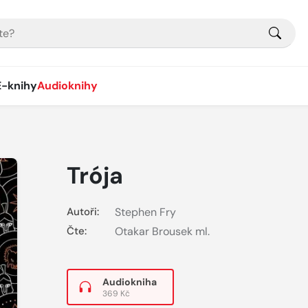
E-knihy
Audioknihy
Trója
Autoři:
Stephen Fry
Čte:
Otakar Brousek ml.
Audiokniha
369 Kč