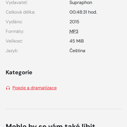
Vydavatel:
Supraphon
Celková délka:
00:48:31 hod.
Vydáno:
2015
Formáty:
MP3
Velikost:
45 MiB
Jazyk:
Čeština
Kategorie
Poezie a dramatizace
Mohlo by se vám také líbit