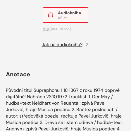
Audiokniha
69 Kč
MP3
(00:48:31 hod.)
Jak na audioknihu?
Anotace
Původní titul Supraphonu 1 18 1367 z roku 1974 poprvé
digitálně! Nahráno 23.10.1972 Tracklist: 1. Der May /
hudba+text Neidhart von Reuental; zpívá Pavel
Jurkovič; hraje Musica poetica 2. Račtež poslúchati /
autor: středověká poezie; recituje Pavel Jurkovič; hraje
Musica poetica 3. Dřevo sě listem odievá / hudba+text
Anonym; zpívá Pavel Jurkovič; hraje Musica poetica 4.