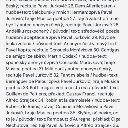
český; recituje Pavel Jurkovič 26. Dem Allerliebsten /
hudba+text: Salcburský mnich Herman; zpívá Pavel
Jurkovič; hraje Musica poetica 27. Tajná žalost při mně
bydlí / autor: anonym český; recituje Pavel Jurkovič 28.
Andělíku rozkochaný / původní text: středověká poezie;
hudební adaptace a zpívá Pavel Jurkovič 29. Když se
louka zelená / původní text: Anonym český; nový text:
Pavel Kopta; recituje Consuela Morávková 30. Cantigas
de amigo (ze sbírky Martin Codax) / hudba+text:
španělský anonym; zpívá Consuela Morávková; hraje
Musica poetica 31. Milá paní / autor: anonym český;
recituje Pavel Jurkovič 32. Tant m' abelis / hudba+text:
Berenguer de Palou; zpívá Pavel Jurkovič; hraje Musica
poetica 33. Kol Limoges vedla cesta má / původní text:
Guillem de Peitiens; překlad: Gustav Francl; recituje
Alfréd Strejček 34. Robin et la damoisele / hudba+text:
Robert de Rains; zpívají Consuela Morávková a Pavel
Jurkovič; hraje Musica poetica 35. Slyšte, ač nevím, co
to je / původní text: Rambautz d'Auregna; překlad: Olga
Nechutová; recitují Pavel Jurkovič a Alfréd Strejček 36.