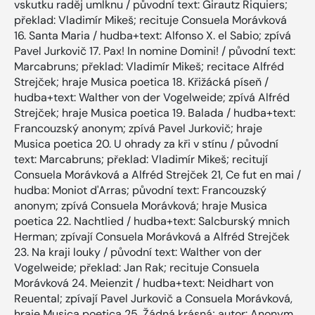
vskutku raděj umlknu / původní text: Girautz Riquiers;
překlad: Vladimír Mikeš; recituje Consuela Morávková
16. Santa Maria / hudba+text: Alfonso X. el Sabio; zpívá
Pavel Jurkovič 17. Pax! In nomine Domini! / původní text:
Marcabruns; překlad: Vladimír Mikeš; recitace Alfréd
Strejček; hraje Musica poetica 18. Křižácká píseň /
hudba+text: Walther von der Vogelweide; zpívá Alfréd
Strejček; hraje Musica poetica 19. Balada / hudba+text:
Francouzský anonym; zpívá Pavel Jurkovič; hraje
Musica poetica 20. U ohrady za kři v stínu / původní
text: Marcabruns; překlad: Vladimír Mikeš; recitují
Consuela Morávková a Alfréd Strejček 21, Ce fut en mai /
hudba: Moniot d'Arras; původní text: Francouzský
anonym; zpívá Consuela Morávková; hraje Musica
poetica 22. Nachtlied / hudba+text: Salcburský mnich
Herman; zpívají Consuela Morávková a Alfréd Strejček
23. Na kraji louky / původní text: Walther von der
Vogelweide; překlad: Jan Rak; recituje Consuela
Morávková 24. Meienzit / hudba+text: Neidhart von
Reuental; zpívají Pavel Jurkovič a Consuela Morávková,
hraje Musica poetica 25. Žádná krásná; autor: Anonym