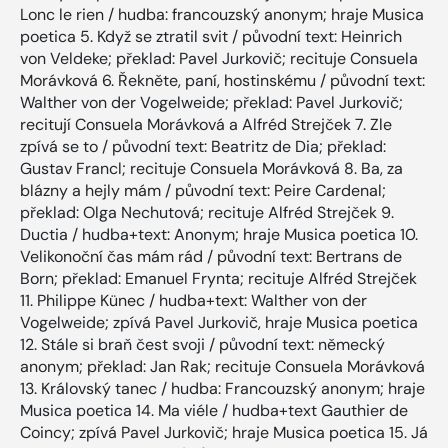
Lonc le rien / hudba: francouzský anonym; hraje Musica
poetica 5. Když se ztratil svit / původní text: Heinrich
von Veldeke; překlad: Pavel Jurkovič; recituje Consuela
Morávková 6. Řekněte, paní, hostinskému / původní text:
Walther von der Vogelweide; překlad: Pavel Jurkovič;
recitují Consuela Morávková a Alfréd Strejček 7. Zle
zpívá se to / původní text: Beatritz de Dia; překlad:
Gustav Francl; recituje Consuela Morávková 8. Ba, za
blázny a hejly mám / původní text: Peire Cardenal;
překlad: Olga Nechutová; recituje Alfréd Strejček 9.
Ductia / hudba+text: Anonym; hraje Musica poetica 10.
Velikonoční čas mám rád / původní text: Bertrans de
Born; překlad: Emanuel Frynta; recituje Alfréd Strejček
11. Philippe Künec / hudba+text: Walther von der
Vogelweide; zpívá Pavel Jurkovič, hraje Musica poetica
12. Stále si braň čest svoji / původní text: německý
anonym; překlad: Jan Rak; recituje Consuela Morávková
13. Královský tanec / hudba: Francouzský anonym; hraje
Musica poetica 14. Ma viéle / hudba+text Gauthier de
Coincy; zpívá Pavel Jurkovič; hraje Musica poetica 15. Já