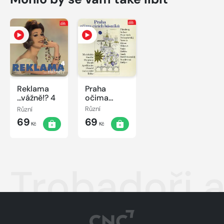
Reklama
Praha
...vážně!? 4
očima
cizích
Různí
Různí
básníků
69
69
Kč
Kč
Trobadoři a 