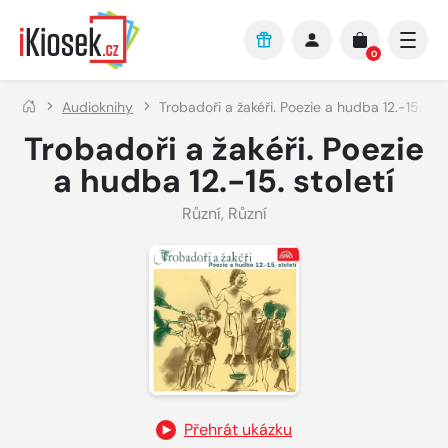
Přejít na hlavní obsah
0
Audioknihy
Trobadoři a žakéři. Poezie a hudba 12.-15. stol
Trobadoři a žakéři. Poezie
a hudba 12.-15. století
Různí
,
Různí
Přehrát ukázku