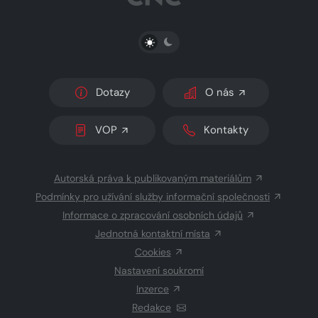
PŘEPNOUT SVĚTLÝ/TMAVÝ REŽIM
Dotazy
O nás
VOP
Kontakty
Autorská práva k publikovaným materiálům
Podmínky pro užívání služby informační společnosti
Informace o zpracování osobních údajů
Jednotná kontaktní místa
Cookies
Nastavení soukromí
Inzerce
Redakce