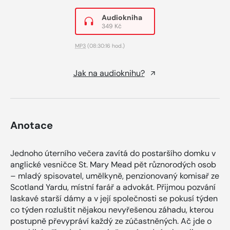
Audiokniha
349 Kč
MP3
(08:30:16 hod.)
Jak na audioknihu?
Anotace
Jednoho úterního večera zavítá do postaršího domku v
anglické vesničce St. Mary Mead pět různorodých osob
– mladý spisovatel, umělkyně, penzionovaný komisař ze
Scotland Yardu, místní farář a advokát. Přijmou pozvání
laskavé starší dámy a v její společnosti se pokusí týden
co týden rozluštit nějakou nevyřešenou záhadu, kterou
postupně převypráví každý ze zúčastněných. Ač jde o