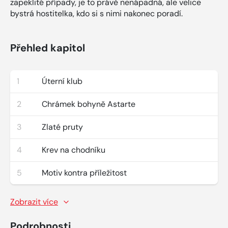
zapeklité případy, je to právě nenápadná, ale velice
bystrá hostitelka, kdo si s nimi nakonec poradí.
Přehled kapitol
1
Úterní klub
2
Chrámek bohyně Astarte
3
Zlaté pruty
4
Krev na chodníku
5
Motiv kontra příležitost
Zobrazit více
Podrobnosti