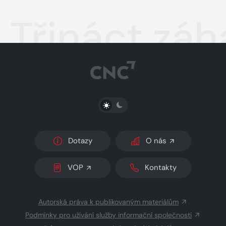
Třináct zá
PŘEPNOUT SVĚTLÝ/TMAVÝ REŽIM
Dotazy
O nás
VOP
Kontakty
Autorská práva k publikovaným materiálům
Podmínky pro užívání služby informační společnosti