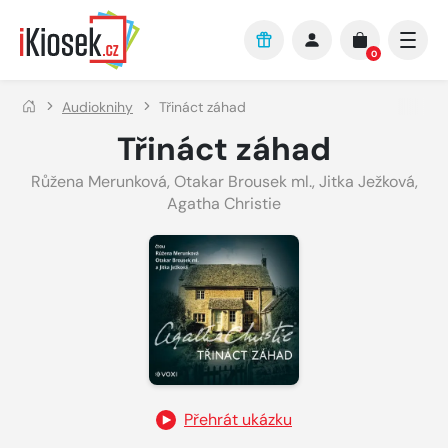
Přejít na hlavní obsah
0
Audioknihy
Třináct záhad
Třináct záhad
Růžena Merunková
,
Otakar Brousek ml.
,
Jitka Ježková
,
Agatha Christie
Přehrát ukázku