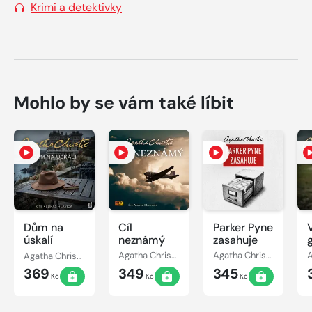
Krimi a detektivky
Mohlo by se vám také líbit
Dům na
Cíl
Parker Pyne
úskalí
neznámý
zasahuje
h
Agatha Christie
Agatha Christie
Agatha Christie
369
349
345
Kč
Kč
Kč