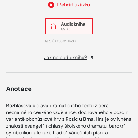
Přehrát ukázku
Audiokniha
89 Kč
MP3
(00:36:35 hod.)
Jak na audioknihu?
Anotace
Rozhlasová úprava dramatického textu z pera
neznámého českého vzdělance, dochovaného v pozdní
variantě obchůzkové hry z Rosic u Brna. Hra je ovlivněna
znalostí evangelií i ohlasy školského dramatu, barokní
symbolikou, ale také tradicí vánočních písní a