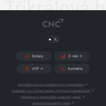
Tříkrálová h
PŘEPNOUT SVĚTLÝ/TMAVÝ REŽIM
Dotazy
O nás
VOP
Kontakty
Autorská práva k publikovaným materiálům
Podmínky pro užívání služby informační společnosti
Informace o zpracování osobních údajů
Jednotná kontaktní místa