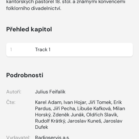
kantorských pastorel 18. stol. a známými konvencemi
folklorního divadelnictví.
Přehled kapitol
1
Track 1
Podrobnosti
Autoři:
Julius Feifalik
Čte:
Karel Adam
,
Ivan Hojar
,
Jiří Tomek
,
Erik
Pardus
,
Jiří Pecha
,
Libuše Kafková
,
Milan
Horský
,
Zdeněk Junák
,
Oldřich Slavík
,
Rudolf Krátký
,
Jaroslav Kuneš
,
Jaroslav
Dufek
Vydavatel:
Radioservis a.s.