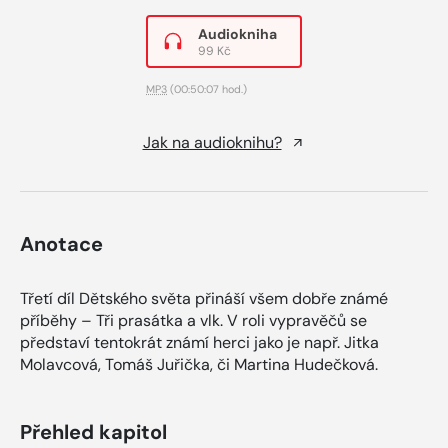
Audiokniha
99 Kč
MP3
(00:50:07 hod.)
Jak na audioknihu?
Anotace
Třetí díl Dětského světa přináší všem dobře známé
příběhy – Tři prasátka a vlk. V roli vypravěčů se
představí tentokrát známí herci jako je např. Jitka
Molavcová, Tomáš Juřička, či Martina Hudečková.
Přehled kapitol