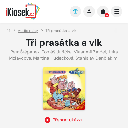
Přejít na hlavní obsah
0
Audioknihy
Tři prasátka a vlk
Tři prasátka a vlk
Petr Štěpánek
,
Tomáš Juřička
,
Vlastimil Zavřel
,
Jitka
Molavcová
,
Martina Hudečková
,
Stanislav Dančiak ml.
Přehrát ukázku