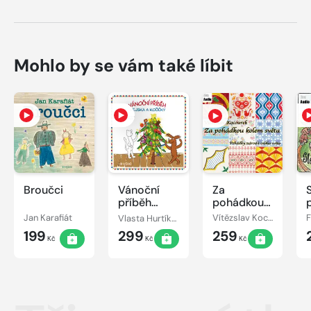
Mohlo by se vám také líbit
Broučci
Vánoční
Za
příběh
pohádkou
pejska a
kolem
Jan Karafiát
Vlasta Hurtíková
Vítězslav Kocourek
kočičky
světa
199
299
259
Kč
Kč
Kč