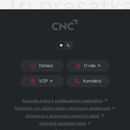
Tři prasátka
PŘEPNOUT SVĚTLÝ/TMAVÝ REŽIM
Dotazy
O nás
VOP
Kontakty
Autorská práva k publikovaným materiálům
Podmínky pro užívání služby informační společnosti
Informace o zpracování osobních údajů
Jednotná kontaktní místa