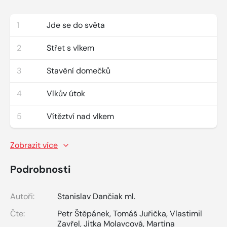
1
Jde se do světa
2
Střet s vlkem
3
Stavění domečků
4
Vlkův útok
5
Vítěztví nad vlkem
Zobrazit více
Podrobnosti
Autoři:
Stanislav Dančiak ml.
Čte:
Petr Štěpánek
,
Tomáš Juřička
,
Vlastimil
Zavřel
,
Jitka Molavcová
,
Martina