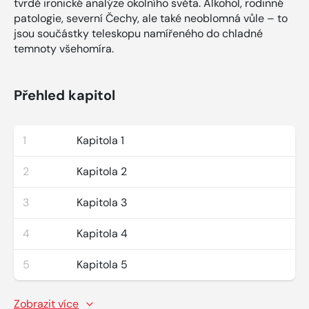
tvrdě ironické analýze okolního světa. Alkohol, rodinné
patologie, severní Čechy, ale také neoblomná vůle – to
jsou součástky teleskopu namířeného do chladné
temnoty všehomíra.
Přehled kapitol
1
Kapitola 1
2
Kapitola 2
3
Kapitola 3
4
Kapitola 4
5
Kapitola 5
Zobrazit více