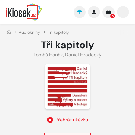
Přejít na hlavní obsah
0
Audioknihy
Tři kapitoly
Tři kapitoly
Tomáš Hanák
,
Daniel Hradecký
Přehrát ukázku