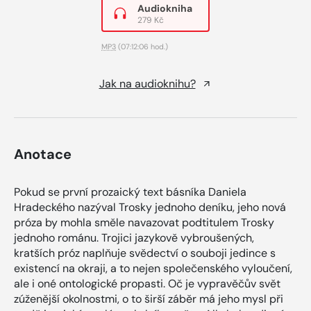
Audiokniha
279 Kč
MP3
(07:12:06 hod.)
Jak na audioknihu?
Anotace
Pokud se první prozaický text básníka Daniela
Hradeckého nazýval Trosky jednoho deníku, jeho nová
próza by mohla směle navazovat podtitulem Trosky
jednoho románu. Trojici jazykově vybroušených,
kratších próz naplňuje svědectví o souboji jedince s
existencí na okraji, a to nejen společenského vyloučení,
ale i oné ontologické propasti. Oč je vypravěčův svět
zúženější okolnostmi, o to širší záběr má jeho mysl při