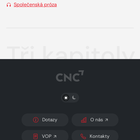
Společenská próza
Tři kapitoly
PŘEPNOUT SVĚTLÝ/TMAVÝ REŽIM
Dotazy
O nás
VOP
Kontakty