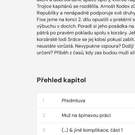
Trojice kapitánů se rozdělila. Arnošt Kodex 
Republiky a nenápadně podporuje své druhy 
Fixe jsme na konci 2. dílu opustili v prekérní
výbuchu v docích. Poradí si jeho posádka na
pátrá po pravém pokladu spolu s korzáry. Je
korzárské lodi Srdce se jej kdosi pokusí zabít
neustále vzrůstá. Nevypukne vzpoura? Dožijí
určení? Příběh z časů, kdy zas budou muži siln
Přehled kapitol
1
Předmluva
2
Muž na špinavou práci
3
(...) & jiné komplikace, část 1