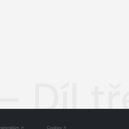
 – Díl t
materiálům
Cookies