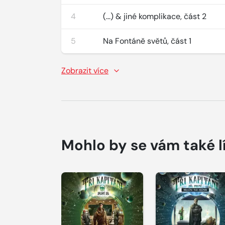
4
(...) & jiné komplikace, část 2
5
Na Fontáně světů, část 1
Zobrazit více
Mohlo by se vám také l
Přehrát
ukázku