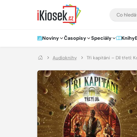
Přejít na hlavní obsah
VYHLEDÁVÁNÍ
Hlavní navigace
Noviny
Časopisy
Speciály
Knihy
Audioknihy
Tři kapitáni – Díl třetí: