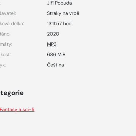
:
Jiří Pobuda
avatel:
Straky na vrbě
ková délka:
13:11:57 hod.
dáno:
2020
máty:
MP3
ikost:
686 MiB
yk:
Čeština
tegorie
Fantasy a sci-fi