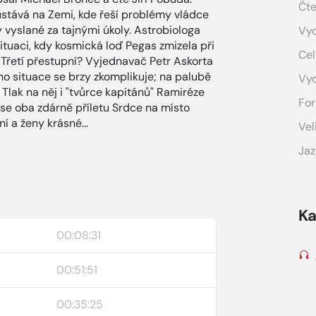
Čte
zůstává na Zemi, kde řeší problémy vládce
vyslané za tajnými úkoly. Astrobiologa
Vyd
 situaci, kdy kosmická loď Pegas zmizela při
Cel
 Třetí přestupní? Vyjednavač Petr Askorta
ho situace se brzy zkomplikuje; na palubě
Vy
. Tlak na něj i "tvůrce kapitánů" Ramiréze
For
 se oba zdárně příletu Srdce na místo
í a ženy krásné...
Vel
Jaz
Ka
00:08:31
00:51:51
00:35:25