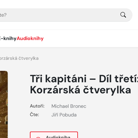
E-knihy
Audioknihy
 Korzárská čtverylka
Tři kapitáni – Díl třetí
Korzárská čtverylka
Autoři:
Michael Bronec
Čte:
Jiří Pobuda
Audiokniha