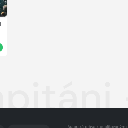
l
apitáni
Autorská práva k publikovaným 