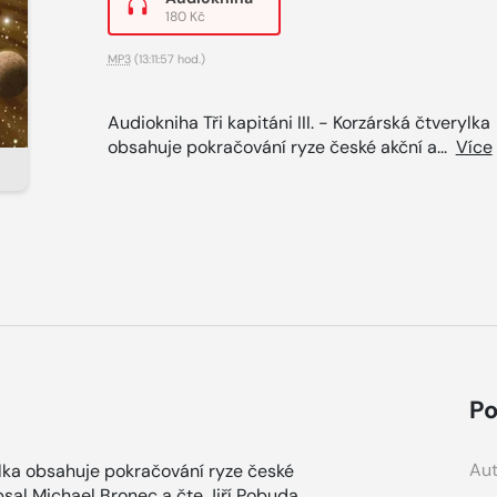
180 Kč
MP3
(13:11:57 hod.)
Audiokniha Tři kapitáni III. - Korzárská čtverylka
obsahuje pokračování ryze české akční a...
Více
Po
Aut
rylka obsahuje pokračování ryze české
sal Michael Bronec a čte Jiří Pobuda.