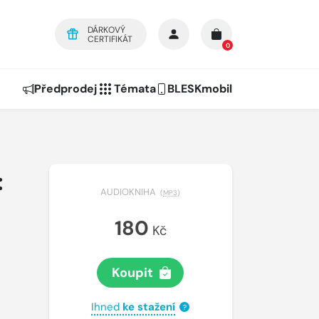
DÁRKOVÝ
CERTIFIKÁT
0
Předprodej
Témata
BLESKmobil
:
AUDIOKNIHA
(
MP3
)
180
Kč
Koupit
Ihned
ke stažení
?