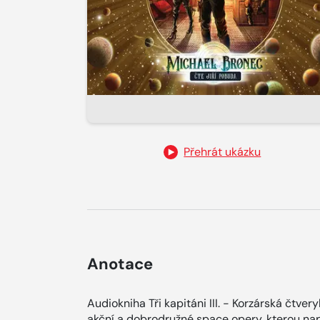
Přehrát ukázku
Anotace
Audiokniha Tři kapitáni III. - Korzárská čtve
akční a dobrodružné space opery, kterou nap