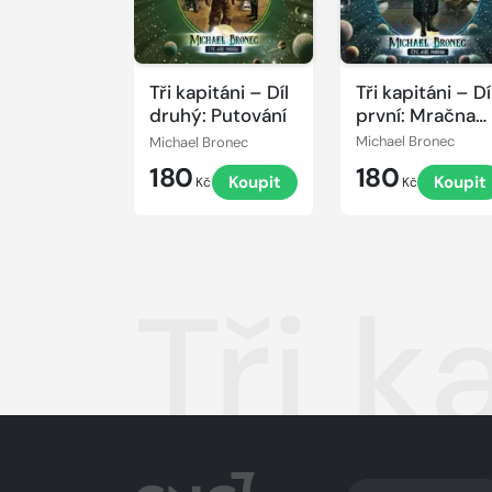
Tři kapitáni – Díl
Tři kapitáni – Dí
druhý: Putování
první: Mračna
nad arénou
Michael Bronec
Michael Bronec
180
180
Koupit
Koupit
Kč
Kč
Tři k