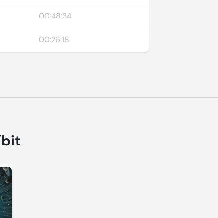
00:48:34
00:26:18
íbit