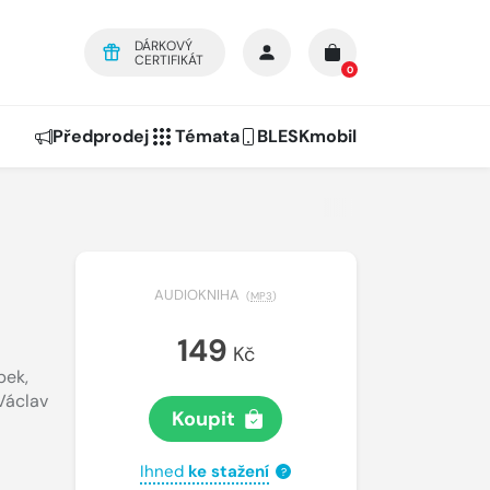
DÁRKOVÝ
CERTIFIKÁT
0
Předprodej
Témata
BLESKmobil
AUDIOKNIHA
(
MP3
)
149
Kč
pek
,
Václav
Koupit
Ihned
ke stažení
?