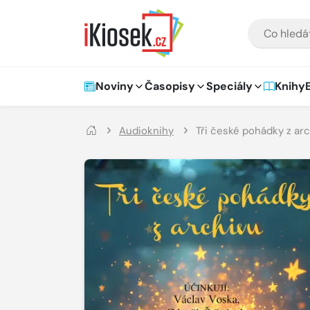
Přejít na hlavní obsah
VYHLEDÁVÁNÍ
Hlavní navigace
Noviny
Časopisy
Speciály
Knihy
Audioknihy
Tři české pohádky z ar