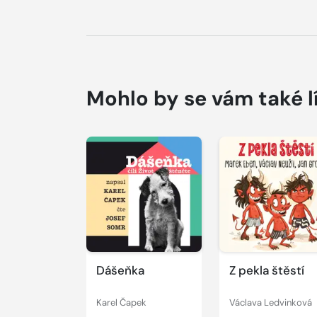
Mohlo by se vám také l
Přehrát
Přehrát
ukázku
ukázku
Dášeňka
Z pekla štěstí
Karel Čapek
Václava Ledvinková