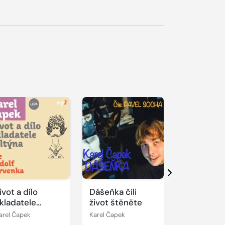
řehrát
kázku
Přehrát
Přehrát
ukázku
ukázku
Další
ivot a dílo
Dášeňka čili
Měsíčkův
kladatele
život štěněte
syneček
oltýna
arel Čapek
Karel Čapek
Jiří Mahen