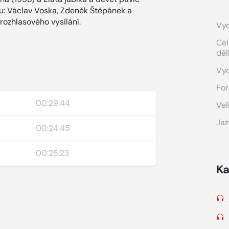
ou: Václav Voska, Zdeněk Štěpánek a
ozhlasového vysílání.
Vyd
Cel
dél
Vy
For
00:29:44
Vel
Jaz
00:24:45
00:25:23
Ka