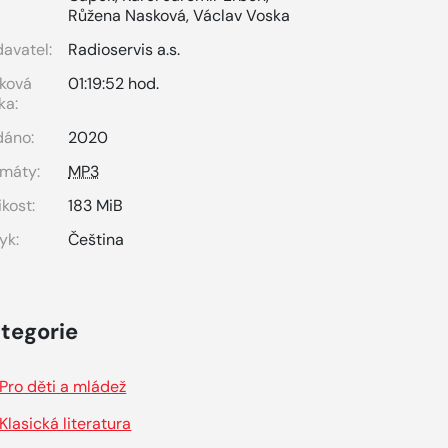
Růžena Nasková
,
Václav Voska
avatel:
Radioservis a.s.
ková
01:19:52 hod.
ka:
dáno:
2020
máty:
MP3
ikost:
183 MiB
yk:
Čeština
tegorie
Pro děti a mládež
Klasická literatura