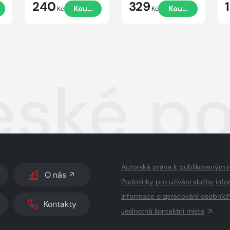
240
329
Koupit
Koupit
Kč
Kč
české p
Autorská práva k publikovaným 
O nás
Podmínky pro užívání služby info
Informace o zpracování osobníc
Kontakty
Jednotná kontaktní místa