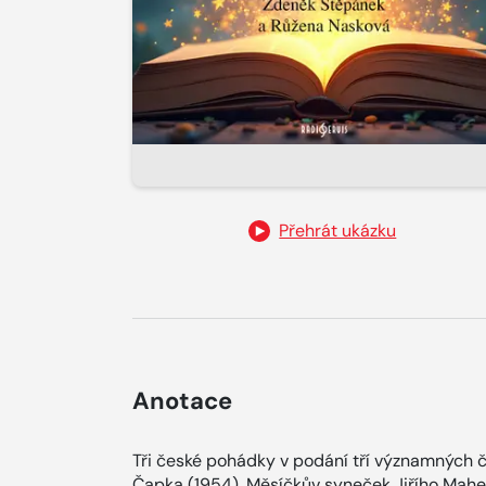
Přehrát ukázku
Anotace
Tři české pohádky v podání tří významných 
Čapka (1954), Měsíčkův syneček Jiřího Mahen