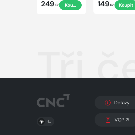
249
149
Koupit
Koupit
Kč
Kč
Tři 
Dotazy
PŘEPNOUT SVĚTLÝ/TMAVÝ REŽIM
VOP