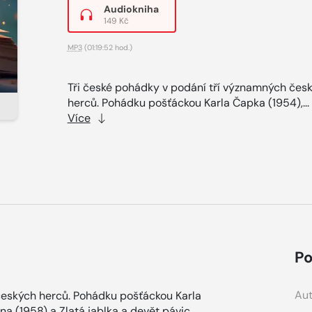
Audiokniha
149 Kč
MP3
(01:19:52 hod.)
Tři české pohádky v podání tří významných čes
herců. Pohádku pošťáckou Karla Čapka (1954),...
Více
Po
Aut
českých herců. Pohádku pošťáckou Karla
a (1958) a Zlatá jablka a devět pávic