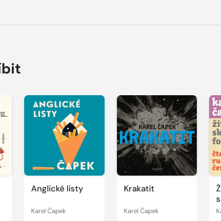
íbit
Přehrát
Přehrát
P
ukázku
ukázku
u
Anglické listy
Krakatit
Ž
s
F
Karel Čapek
Karel Čapek
K