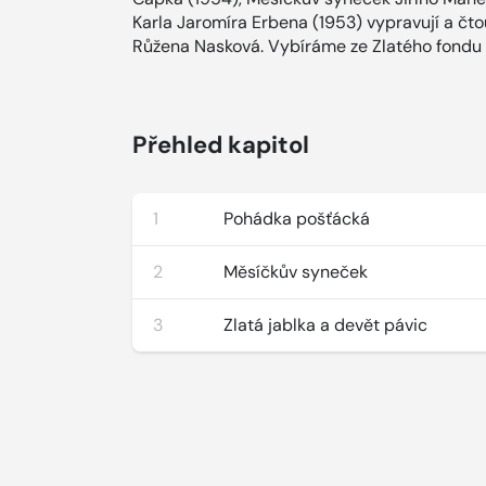
Karla Jaromíra Erbena (1953) vypravují a čt
Růžena Nasková. Vybíráme ze Zlatého fondu r
Přehled kapitol
1
Pohádka pošťácká
2
Měsíčkův syneček
3
Zlatá jablka a devět pávic