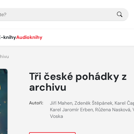
E-knihy
Audioknihy
chivu
Tři české pohádky z
archivu
Autoři:
Jiří Mahen
,
Zdeněk Štěpánek
,
Karel Ča
Karel Jaromír Erben
,
Růžena Nasková
,
Voska