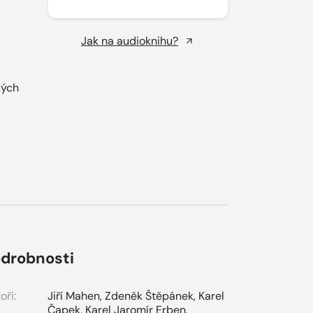
Jak na audioknihu?
kých
drobnosti
oři:
Jiří Mahen
,
Zdeněk Štěpánek
,
Karel
Čapek
,
Karel Jaromír Erben
,