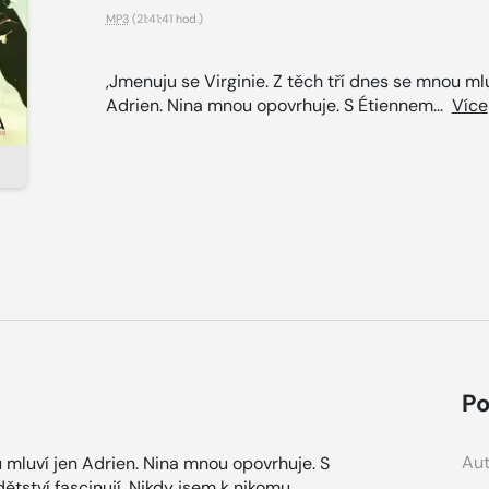
MP3
(21:41:41 hod.)
,Jmenuju se Virginie. Z těch tří dnes se mnou mlu
Adrien. Nina mnou opovrhuje. S Étiennem...
Více
Po
Aut
u mluví jen Adrien. Nina mnou opovrhuje. S
ětství fascinují. Nikdy jsem k nikomu