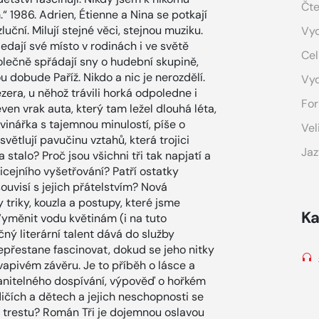
Čte
“ 1986. Adrien, Étienne a Nina se potkají
uční. Milují stejné věci, stejnou muziku.
Vyd
 hledají své místo v rodinách i ve světě
Cel
polečně spřádají sny o hudební skupině,
 dobude Paříž. Nikdo a nic je nerozdělí.
Vy
zera, u něhož trávili horká odpoledne i
For
ven vrak auta, který tam ležel dlouhá léta,
ovinářka s tajemnou minulostí, píše o
Vel
větlují pavučinu vztahů, která trojici
Jaz
a stalo? Proč jsou všichni tři tak napjatí a
cejního vyšetřování? Patří ostatky
ouvisí s jejich přátelstvím? Nová
triky, kouzla a postupy, které jsme
Ka
Vyměnit vodu květinám (i na tuto
ný literární talent dává do služby
 nepřestane fascinovat, dokud se jeho nitky
apivém závěru. Je to příběh o lásce a
ranitelného dospívání, výpověď o hořkém
odičích a dětech a jejich neschopnosti se
a trestu? Román Tři je dojemnou oslavou