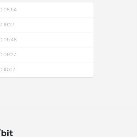
0:08:54
0:19:27
0:05:48
0:09:27
0:10:07
íbit