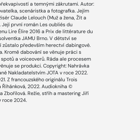
, překvapivostí a temnými zákrutami. Autor:
vatelka, scenáristka a fotografka. Jejím
isér Claude Lelouch (Muž a žena, Žít a
. Její první román Les oubliés du
u Lire Élire 2016 a Prix de littérature du
bsolventka JAMU Brno. V dětství se
jí zůstalo především herectví dabingové.
a. Kromě dabování se věnuje práci s
 spotů a voiceoverů. Ráda ale procesem
věnuje se produkci. Copyright: Nahrávka
ydané Nakladatelstvím JOTA v roce 2022.
21. Z francouzského originálu Trois
tka Řihánková, 2022. Audiokniha ©
a Zbořilová. Režie, střih a mastering Jiří
 v roce 2024.