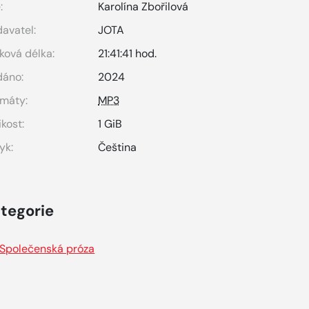
:
Karolína Zbořilová
avatel:
JOTA
ková délka:
21:41:41 hod.
dáno:
2024
máty:
MP3
ikost:
1 GiB
yk:
Čeština
tegorie
Společenská próza