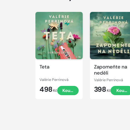
Přehrát
Přehrát
ukázku
ukázku
Teta
Zapomeňte na
neděli
Valérie Perrinová
Valérie Perrinová
498
398
Koupit
Koupi
Kč
Kč