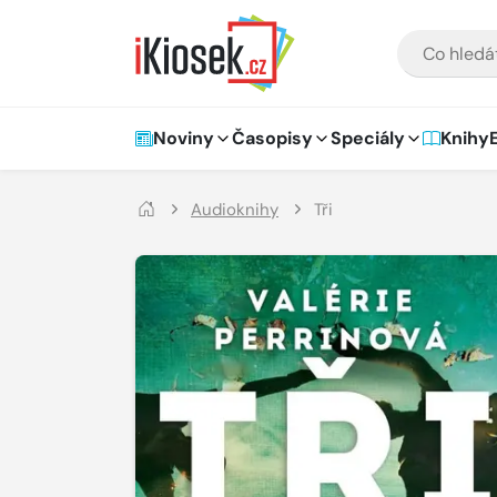
Přejít na hlavní obsah
VYHLEDÁVÁNÍ
Hlavní navigace
Noviny
Časopisy
Speciály
Knihy
Audioknihy
Tři