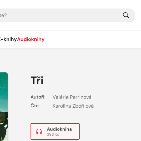
E-knihy
Audioknihy
Tři
Autoři:
Valérie Perrinová
Čte:
Karolína Zbořilová
Audiokniha
398 Kč