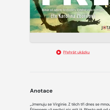
Přehrát ukázku
Anotace
„Jmenuju se Virginie. Z těch tří dnes se mno
Étiennem už nechci nic mít já. Přesto mě od d