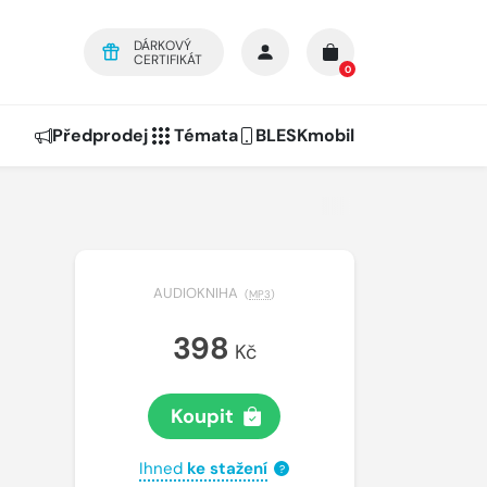
DÁRKOVÝ
CERTIFIKÁT
0
Předprodej
Témata
BLESKmobil
AUDIOKNIHA
(
MP3
)
398
Kč
Koupit
Ihned
ke stažení
?