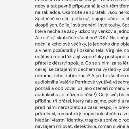
nebyla tak pevně připoutaná jako k těm třem.
na základce. Okamžitě se spřátelí. Jsou nerozl
Společně se učí i poflakují, bojují s učiteli a
dospělých. Sdílejí svá zranění i své touhy. S
která nechá za zády úzkoprsý venkov a jednou
Ale sdílejí skutečně všechno? 2017. Na dně je
noční alkoholové večírky, je jednoho dne obje
a v něm pozůstatky lidského těla. Virginie, n
události reportáž. Její vzpomínky postupně os
přátel z dětství spojuje. Co se s nimi za ta lét
čekají se zatajeným dechem na výsledky poli
někomu, koho dobře znali? A jak to všechno s
audiokniha Valérie Perrinové využívá všechny 
poznali a obdivovali už jako čtenáři románu 
audioknihu se můžeme těšit!). Celý svůj báječ
příběhu tří přátel, který nás zajme, pohltí a
před námi nerozpletou a zase nespojí v překv
přátelství, romantický popis bolestného a z
hledání vlastní identity, tragická zpráva o r
navzájem milovat, detektivka, román o vině 