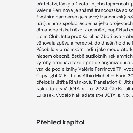
přátelství, lásky a života i s jeho tajemností
Valérie Perrinová je známá francouzská spiso
životním partnerem je slavný francouzský rež
užít), s nímž spolupracuje na jeho projektech
dimanche získal několik ocenění, například cen
Lions Club. Interpret: Karolína Zbořilová - a
věnovala zpěvu a herectví, do dnešního dne 
Působila v brněnském rádiu jako moderátork
hlasem obecně, četbě audioknih, reklamních
výroby prochází také z pozice organizační a 
vznikla podle knihy Valérie Perrinové Tři, v
Copyright © Editions Albin Michel — Paris 20
přeložila Jitřka Řihánková. Translation © Ji
Nakladatelství JOTA, s. r. o., 2024. Čte Karolín
Lukášek. Vydalo Nakladatelství JOTA, s. r. o.,
Přehled kapitol