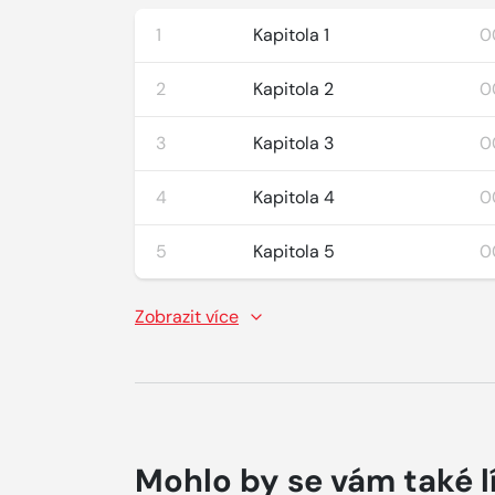
1
Kapitola 1
0
2
Kapitola 2
0
3
Kapitola 3
0
4
Kapitola 4
0
5
Kapitola 5
0
Zobrazit více
Mohlo by se vám také l