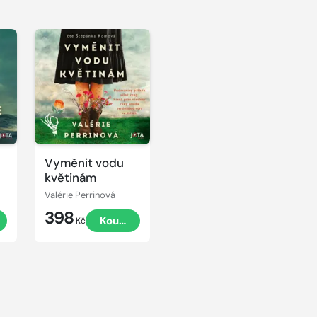
Vyměnit vodu
květinám
Valérie Perrinová
398
t
Koupit
Kč