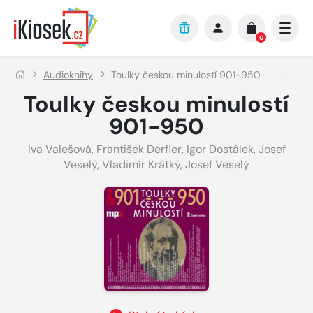
Přejít na hlavní obsah
0
Audioknihy
Toulky českou minulostí 901-950
Toulky českou minulostí
901-950
Iva Valešová
,
František Derfler
,
Igor Dostálek
,
Josef
Veselý
,
Vladimír Krátký
,
Josef Veselý