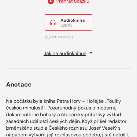
Přehrát ukázku
Audiokniha
289 Kč
MP3
(20:49:11 hod.)
Jak na audioknihu?
Anotace
Na počátku byla kniha Petra Hory – Hořejše „Toulky
českou minulostí“. Pozoruhodný pokus o moderní,
dokumentárně bohatý a čtenářsky přitažlivý výklad
zásadních událostí českých dějin. Když přišel redaktor
brněnského studia Českého rozhlasu Josef Veselý s
nápadem vytvořit její rozhlasovou podobu, jistě netušil,