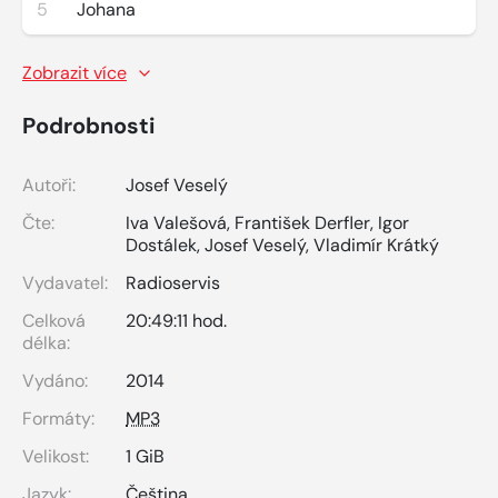
5
Johana
Zobrazit více
Podrobnosti
Autoři:
Josef Veselý
Čte:
Iva Valešová
,
František Derfler
,
Igor
Dostálek
,
Josef Veselý
,
Vladimír Krátký
Vydavatel:
Radioservis
Celková
20:49:11 hod.
délka:
Vydáno:
2014
Formáty:
MP3
Velikost:
1 GiB
Jazyk:
Čeština