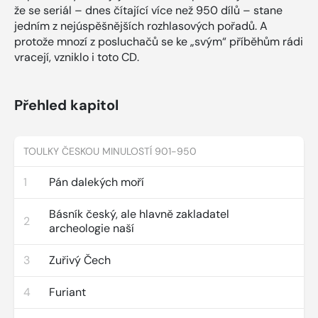
že se seriál – dnes čítající více než 950 dílů – stane
jedním z nejúspěšnějších rozhlasových pořadů. A
protože mnozí z posluchačů se ke „svým“ příběhům rádi
vracejí, vzniklo i toto CD.
Přehled kapitol
TOULKY ČESKOU MINULOSTÍ 901-950
1
Pán dalekých moří
Básník český, ale hlavně zakladatel
2
archeologie naší
3
Zuřivý Čech
4
Furiant