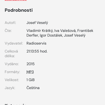
Podrobnosti
Autoři:
Josef Veselý
Čte:
Vladimír Krátký
,
Iva Valešová
,
František
Derfler
,
Igor Dostálek
,
Josef Veselý
Vydavatel:
Radioservis
Celková
21:13:55 hod.
délka:
Vydáno:
2015
Formáty:
MP3
Velikost:
1 GiB
Jazyk:
Čeština