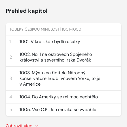
Přehled kapitol
TOULKY ČESKOU MINULOSTÍ 1001-1050
1
1001. V kraji, kde bydlí rusalky
1002. No. 1 na ostrovech Spojeného
2
království a severního Irska Dvořák
1003. Mýsto na řiditele Národný
3
konservatoře hudbi vnovém Yorku, to je
v Americe
4
1004. Do Ameriky se mi moc nechtělo
5
1005. Vše O.K. Jen muzika se vypařila
Zobrazit více