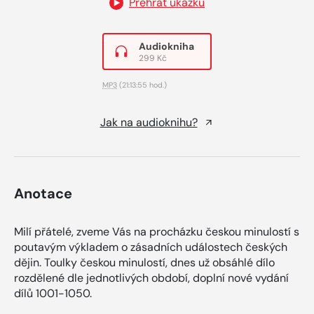
Přehrát ukázku
Audiokniha
299 Kč
MP3
(21:13:55 hod.)
Jak na audioknihu?
Anotace
Milí přátelé, zveme Vás na procházku českou minulostí s
poutavým výkladem o zásadních událostech českých
dějin. Toulky českou minulostí, dnes už obsáhlé dílo
rozdělené dle jednotlivých období, doplní nové vydání
dílů 1001-1050.