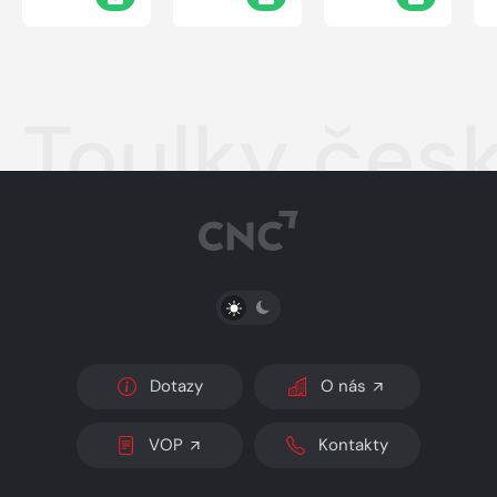
Toulky čes
PŘEPNOUT SVĚTLÝ/TMAVÝ REŽIM
Dotazy
O nás
VOP
Kontakty