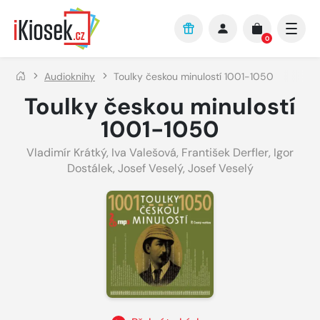
Přejít na hlavní obsah
0
Audioknihy
Toulky českou minulostí 1001-1050
Toulky českou minulostí
1001-1050
Vladimír Krátký
,
Iva Valešová
,
František Derfler
,
Igor
Dostálek
,
Josef Veselý
,
Josef Veselý