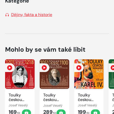
Kategorie
Dějiny, fakta a historie
Mohlo by se vám také líbit
Toulky
Toulky
Toulky
českou
českou
českou
minulostí
minulostí
minulostí :
Josef Veselý
Josef Veselý
Josef Veselý
J
1201-1218
1051 - 1100
Karel IV.
169
289
199
Speciál
Kč
Kč
Kč