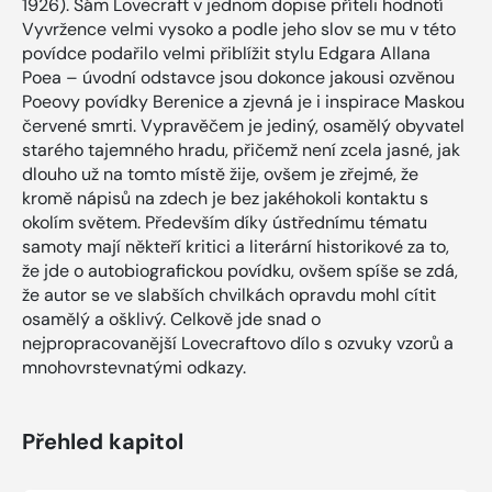
1926). Sám Lovecraft v jednom dopise příteli hodnotí
Vyvržence velmi vysoko a podle jeho slov se mu v této
povídce podařilo velmi přiblížit stylu Edgara Allana
Poea – úvodní odstavce jsou dokonce jakousi ozvěnou
Poeovy povídky Berenice a zjevná je i inspirace Maskou
červené smrti. Vypravěčem je jediný, osamělý obyvatel
starého tajemného hradu, přičemž není zcela jasné, jak
dlouho už na tomto místě žije, ovšem je zřejmé, že
kromě nápisů na zdech je bez jakéhokoli kontaktu s
okolím světem. Především díky ústřednímu tématu
samoty mají někteří kritici a literární historikové za to,
že jde o autobiografickou povídku, ovšem spíše se zdá,
že autor se ve slabších chvilkách opravdu mohl cítit
osamělý a ošklivý. Celkově jde snad o
nejpropracovanější Lovecraftovo dílo s ozvuky vzorů a
mnohovrstevnatými odkazy.
Přehled kapitol