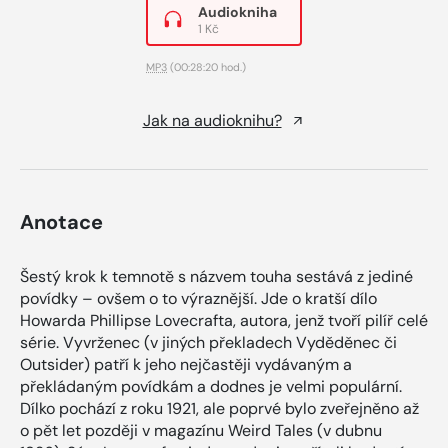
Audiokniha
1 Kč
MP3
(00:28:20 hod.)
Jak na audioknihu?
Anotace
Šestý krok k temnotě s názvem touha sestává z jediné
povídky – ovšem o to výraznější. Jde o kratší dílo
Howarda Phillipse Lovecrafta, autora, jenž tvoří pilíř celé
série. Vyvrženec (v jiných překladech Vyděděnec či
Outsider) patří k jeho nejčastěji vydávaným a
překládaným povídkám a dodnes je velmi populární.
Dílko pochází z roku 1921, ale poprvé bylo zveřejněno až
o pět let později v magazínu Weird Tales (v dubnu