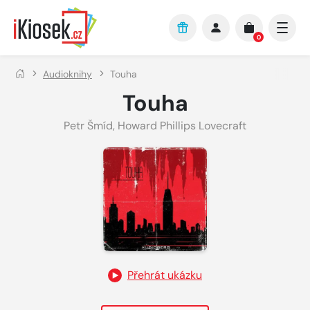
Přejít na hlavní obsah
0
Audioknihy
Touha
Touha
Petr Šmíd
,
Howard Phillips Lovecraft
Přehrát ukázku