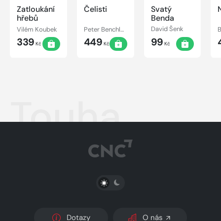
Zatloukání
Čelisti
Svatý
hřebů
Benda
Vilém Koubek
Peter Benchley
David Šenk
B
339
449
99
Kč
Kč
Kč
Touha
PŘEPNOUT SVĚTLÝ/TMAVÝ REŽIM
Dotazy
O nás