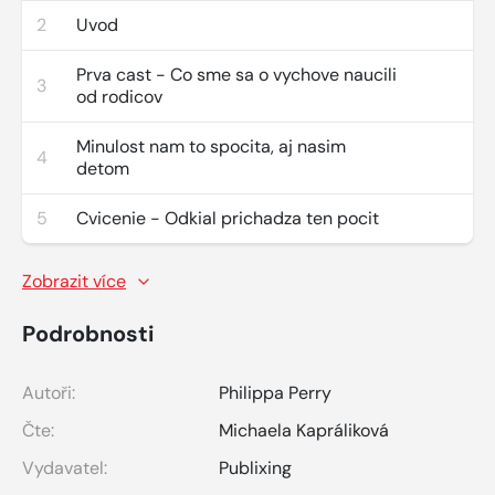
2
Uvod
Prva cast - Co sme sa o vychove naucili
3
od rodicov
Minulost nam to spocita, aj nasim
4
detom
5
Cvicenie - Odkial prichadza ten pocit
Zobrazit více
Podrobnosti
Autoři:
Philippa Perry
Čte:
Michaela Kapráliková
Vydavatel:
Publixing