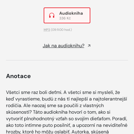
Audiokniha
336 Kč
MP3
(09:11:00 hod.)
Jak na audioknihu?
Anotace
Všetci sme raz boli deťmi. A všetci sme si mysleli, že
keď vyrastieme, budú z nás tí najlepší a najtolerantnejší
rodičia. Ale naozaj sme sa poučili z vlastných
skúseností? Táto audiokniha hovorí o tom, ako si
vytvoriť plnohodnotný vzťah so svojím dieťaťom. Poradí,
ako toto intímne puto posilniť, a upozorní na neviditeľné
hrozby, ktoré ho môžu oslabiť. Autorka, skúsená