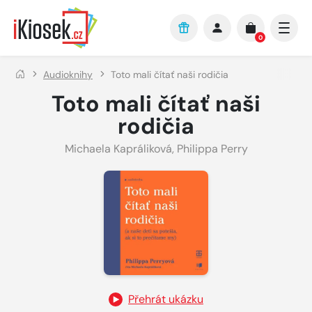
Přejít na hlavní obsah
0
Audioknihy
Toto mali čítať naši rodičia
Toto mali čítať naši
rodičia
Michaela Kapráliková
,
Philippa Perry
Přehrát ukázku