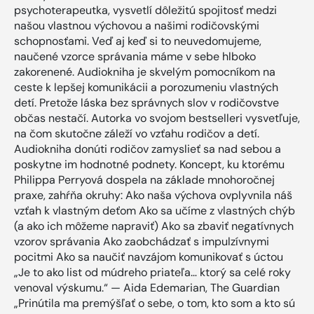
psychoterapeutka, vysvetlí dôležitú spojitosť medzi
našou vlastnou výchovou a našimi rodičovskými
schopnosťami. Veď aj keď si to neuvedomujeme,
naučené vzorce správania máme v sebe hlboko
zakorenené. Audiokniha je skvelým pomocníkom na
ceste k lepšej komunikácii a porozumeniu vlastných
detí. Pretože láska bez správnych slov v rodičovstve
občas nestačí. Autorka vo svojom bestselleri vysvetľuje,
na čom skutočne záleží vo vzťahu rodičov a detí.
Audiokniha donúti rodičov zamyslieť sa nad sebou a
poskytne im hodnotné podnety. Koncept, ku ktorému
Philippa Perryová dospela na základe mnohoročnej
praxe, zahŕňa okruhy: Ako naša výchova ovplyvnila náš
vzťah k vlastným deťom Ako sa učíme z vlastných chýb
(a ako ich môžeme napraviť) Ako sa zbaviť negatívnych
vzorov správania Ako zaobchádzať s impulzívnymi
pocitmi Ako sa naučiť navzájom komunikovať s úctou
„Je to ako list od múdreho priateľa… ktorý sa celé roky
venoval výskumu.“ — Aida Edemarian, The Guardian
„Prinútila ma premýšľať o sebe, o tom, kto som a kto sú