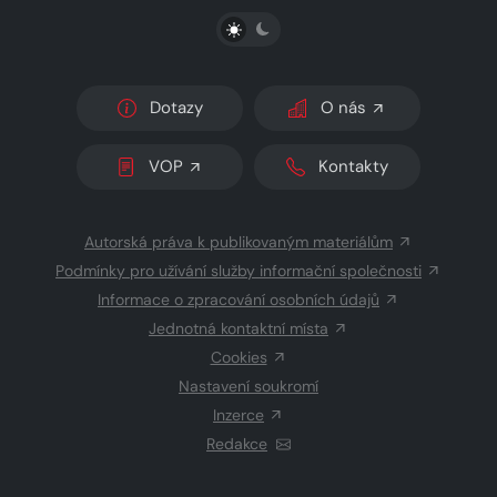
PŘEPNOUT SVĚTLÝ/TMAVÝ REŽIM
Dotazy
O nás
VOP
Kontakty
Autorská práva k publikovaným materiálům
Podmínky pro užívání služby informační společnosti
Informace o zpracování osobních údajů
Jednotná kontaktní místa
Cookies
Nastavení soukromí
Inzerce
Redakce