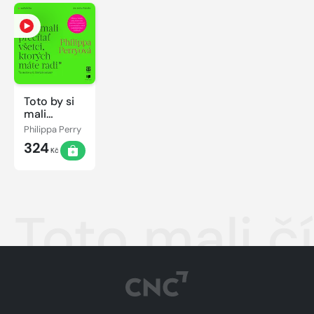
Toto by si
mali
prečítať
Philippa Perry
všetci,
324
ktorých
Kč
máte radi
Toto mali čí