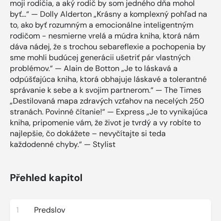
moji rodičia, a aký rodič by som jedného dňa mohol
byť…“ — Dolly Alderton „Krásny a komplexný pohľad na
to, ako byť rozumným a emocionálne inteligentným
rodičom - nesmierne vrelá a múdra kniha, ktorá nám
dáva nádej, že s trochou sebareflexie a pochopenia by
sme mohli budúcej generácii ušetriť pár vlastných
problémov.“ — Alain de Botton „Je to láskavá a
odpúšťajúca kniha, ktorá obhajuje láskavé a tolerantné
správanie k sebe a k svojim partnerom.“ — The Times
„Destilovaná mapa zdravých vzťahov na necelých 250
stranách. Povinné čítanie!“ — Express „Je to vynikajúca
kniha, pripomenie vám, že život je tvrdý a vy robíte to
najlepšie, čo dokážete – nevyčítajte si teda
každodenné chyby.“ — Stylist
Přehled kapitol
1
Predslov