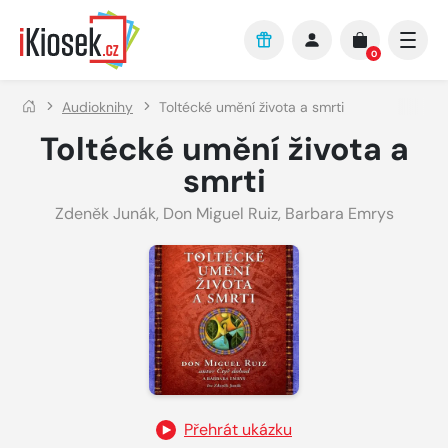
Přejít na hlavní obsah
0
Audioknihy
Toltécké umění života a smrti
Toltécké umění života a
smrti
Zdeněk Junák
,
Don Miguel Ruiz
,
Barbara Emrys
Přehrát ukázku