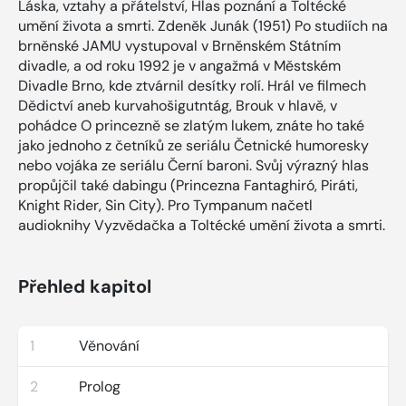
Láska, vztahy a přátelství, Hlas poznání a Toltécké
umění života a smrti. Zdeněk Junák (1951) Po studiích na
brněnské JAMU vystupoval v Brněnském Státním
divadle, a od roku 1992 je v angažmá v Městském
Divadle Brno, kde ztvárnil desítky rolí. Hrál ve filmech
Dědictví aneb kurvahošigutntág, Brouk v hlavě, v
pohádce O princezně se zlatým lukem, znáte ho také
jako jednoho z četníků ze seriálu Četnické humoresky
nebo vojáka ze seriálu Černí baroni. Svůj výrazný hlas
propůjčil také dabingu (Princezna Fantaghiró, Piráti,
Knight Rider, Sin City). Pro Tympanum načetl
audioknihy Vyzvědačka a Toltécké umění života a smrti.
Přehled kapitol
1
Věnování
2
Prolog