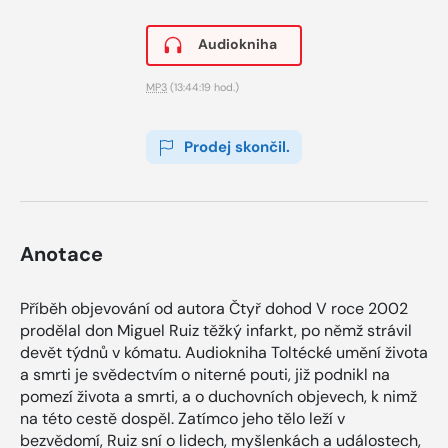
Audiokniha
MP3
(13:44:19 hod.)
Prodej skončil.
Anotace
Příběh objevování od autora Čtyř dohod V roce 2002
prodělal don Miguel Ruiz těžký infarkt, po němž strávil
devět týdnů v kómatu. Audiokniha Toltécké umění života
a smrti je svědectvím o niterné pouti, již podnikl na
pomezí života a smrti, a o duchovních objevech, k nimž
na této cestě dospěl. Zatímco jeho tělo leží v
bezvědomí, Ruiz sní o lidech, myšlenkách a událostech,