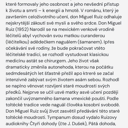
které formovaly jeho osobnost a jeho nevšední přístup
k životu a smrti – k energii a hmotě. V románu, který je
završením celoživotního učení, don Miguel Ruiz odhaluje
nejskrytější zákoutí své mysli a svého srdce. Don Miguel
Ruiz (1952) Narodil se na mexickém venkově vrodině
léčitelů abyl vychován svou matkou curanderou
(léčitelkou) adědečkem naguálem (šamanem). Ipřes
očekávání své rodiny, že bude pokračovat vtéto
léčitelské tradici, se rozhodl vystudovat klasickou
medicínu astát se chirurgem. Jeho život však
dramaticky změnila autonehoda, kterou na počátku
sedmdesátých let šťastně přežil apo ktreré se začal
intenzivně zabývat svým životem asám sebou. Rozhodl
se naplno věnovat rozvíjení staré moudrosti svých
předků. Nejprve se učil usvé matky asvé učení později
zakončil uvýznamného šamana vmexické poušti. Podle
toltécké tradice vede naguál člověka kosobní svobodě.
Don Miguel Ruiz svůj život zasvětil předávání této staré
toltécké moudrosti. Tympanum dosud vydalo Ruizovy
audioknihy Čtyři dohody (čte J. Dušek), Pátá dohoda,