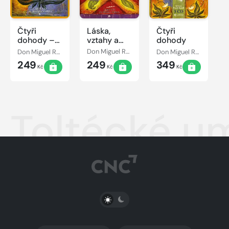
Čtyři
Láska,
Čtyři
dohody –
vztahy a
dohody
pracovní
přátelství
Don Miguel Ruiz, Janet Mills
Don Miguel Ruiz
Don Miguel Ruiz
kniha
249
249
349
Kč
Kč
Kč
Toltécké um
PŘEPNOUT SVĚTLÝ/TMAVÝ REŽIM