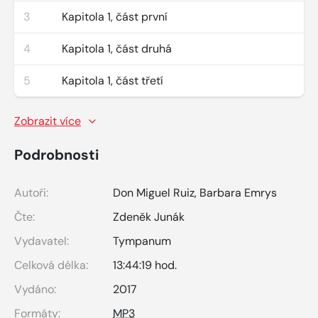
3
Kapitola 1, část první
4
Kapitola 1, část druhá
5
Kapitola 1, část třetí
Zobrazit více
Podrobnosti
Autoři:
Don Miguel Ruiz
,
Barbara Emrys
Čte:
Zdeněk Junák
Vydavatel:
Tympanum
Celková délka:
13:44:19 hod.
Vydáno:
2017
Formáty:
MP3