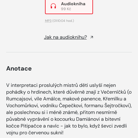
Audiokniha
99 Kč
MP3
(01:10:04 hod.)
Jak na audioknihu?
Anotace
V interpretaci proslulých mistrů děti uslyší nejen
pohádky o hrdinech, které důvěrně znají z Večerníčků (o
Rumcajsovi, víle Amálce, makové panence, Křemílku a
Vochomůrkovi, vodníku Čepečkovi, formanu Šejtročkovi),
ale poslechnou si i méně známé, přitom nesmírně
půvabné vyprávění o kocourku Damiánovi a bitevní
kočce Pitipačce a navíc - jak to bylo, když ševci zvedli
vojnu pro červenou sukni!