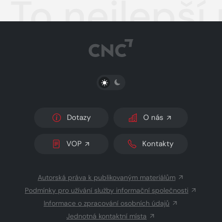
To nejlepší
PŘEPNOUT SVĚTLÝ/TMAVÝ REŽIM
Dotazy
O nás
VOP
Kontakty
Autorská práva k publikovaným materiálům
Podmínky pro užívání služby informační společnosti
Informace o zpracování osobních údajů
Jednotná kontaktní místa