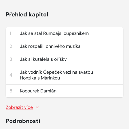
Přehled kapitol
1
Jak se stal Rumcajs loupežníkem
2
Jak rozpálili ohnivého mužíka
3
Jak si kutálela s oříšky
Jak vodník Čepeček vezl na svatbu
4
Honzíka s Márinkou
5
Kocourek Damián
Zobrazit více
Podrobnosti