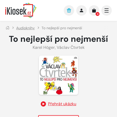
Přejít na hlavní obsah
0
Audioknihy
To nejlepší pro nejmenší
To nejlepší pro nejmenší
Karel Höger
,
Václav Čtvrtek
Přehrát ukázku