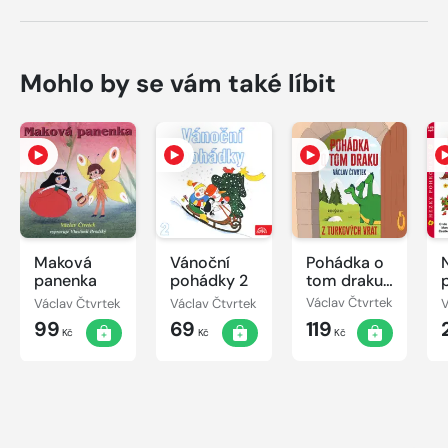
Mohlo by se vám také líbit
Maková
Vánoční
Pohádka o
panenka
pohádky 2
tom draku
z Turkových
Václav Čtvrtek
Václav Čtvrtek
Václav Čtvrtek
V
Vrat
99
69
119
Kč
Kč
Kč