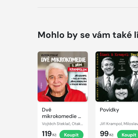
Mohlo by se vám také l
Přehrát
Přehrát
ukázku
ukázku
Dvě
Povídky
mikrokomedie s
Jiřím Krampolem
Vojtěch Steklač, Otakar Brousek, Jiřina Bohdalová, Václav Vydra, Jiří Krampol
119
99
Koupit
Koupit
Kč
Kč