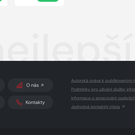
 nejlepší
Autorská práva k publikovaným 
O nás
Podmínky pro užívání služby info
Informace o zpracování osobníc
Kontakty
Jednotná kontaktní místa