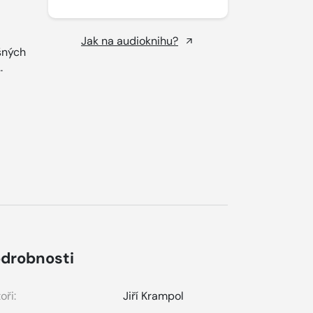
Jak na audioknihu?
šných
..
drobnosti
oři:
Jiří Krampol