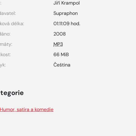
:
Jiří Krampol
avatel:
Supraphon
ková délka:
01:11:09 hod.
dáno:
2008
máty:
MP3
ikost:
66 MiB
yk:
Čeština
tegorie
Humor, satira a komedie