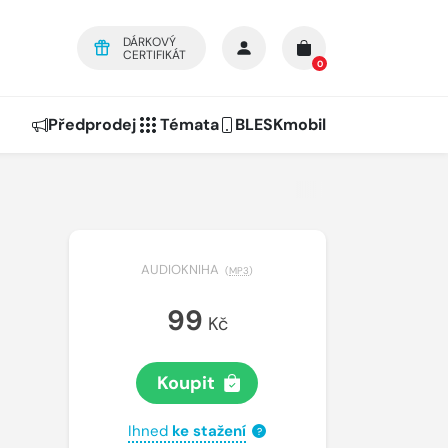
DÁRKOVÝ
CERTIFIKÁT
0
Předprodej
Témata
BLESKmobil
AUDIOKNIHA
(
MP3
)
99
Kč
Koupit
Ihned
ke stažení
?