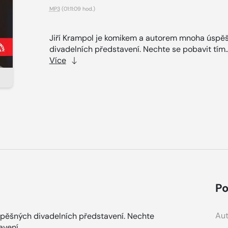
MP3
(01:11:09 hod.)
Jiří Krampol je komikem a autorem mnoha úspě
divadelních představení. Nechte se pobavit tím.
Více
Po
Aut
spěšných divadelních představení. Nechte
avení.