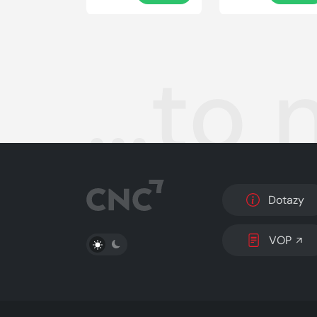
...to
Dotazy
PŘEPNOUT SVĚTLÝ/TMAVÝ REŽIM
VOP