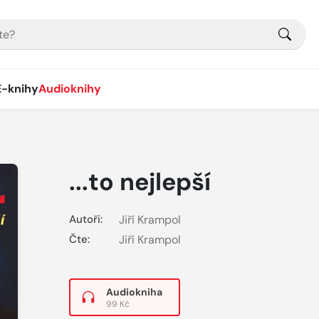
E-knihy
Audioknihy
...to nejlepší
Autoři:
Jiří Krampol
Čte:
Jiří Krampol
Audiokniha
99 Kč