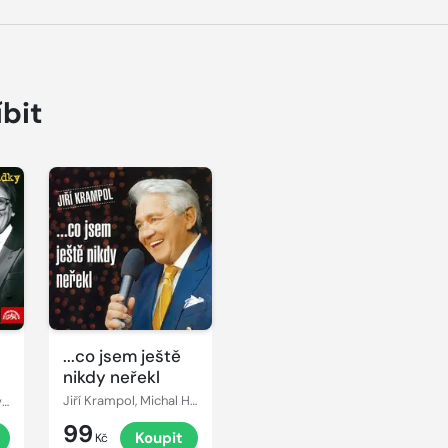
íbit
...co jsem ještě
nikdy neřekl
Jiří Krampol, Miloslav Šimek
Jiří Krampol, Michal Herzán
99
Koupit
Kč