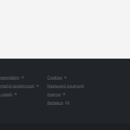
materiálům
Cookies
rmační společnosti
Nastavení soukromí
h údajů
Inzerce
Redakce