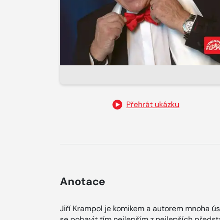
Přehrát ukázku
Anotace
Jiří Krampol je komikem a autorem mnoha ú
se pobavit tím nejlepším z nejlepších předst