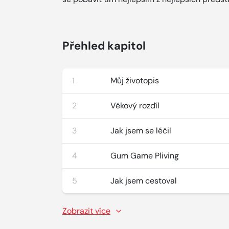
Přehled kapitol
1
Můj životopis
2
Věkový rozdíl
3
Jak jsem se léčil
4
Gum Game Pliving
5
Jak jsem cestoval
Zobrazit více