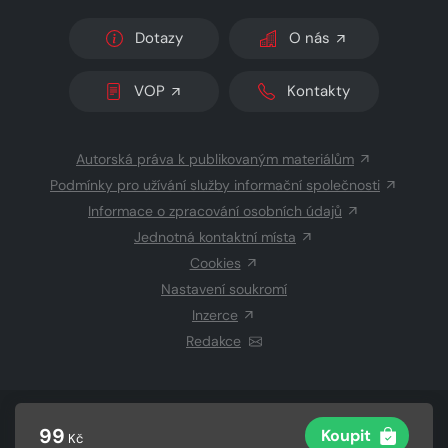
Dotazy
O nás
VOP
Kontakty
Autorská práva k publikovaným materiálům
Podmínky pro užívání služby informační společnosti
Informace o zpracování osobních údajů
Jednotná kontaktní místa
Cookies
Nastavení soukromí
Inzerce
Redakce
© 2026 Copyright
CZECH NEWS CENTER a.s.
a dodavatelé
99
Koupit
Kč
obsahu