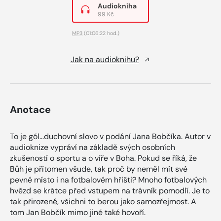
Audiokniha
99 Kč
MP3
(01:06:22 hod.)
Jak na audioknihu?
Anotace
To je gól...duchovní slovo v podání Jana Bobčíka. Autor v
audioknize vypráví na základě svých osobních
zkušeností o sportu a o víře v Boha. Pokud se říká, že
Bůh je přítomen všude, tak proč by neměl mít své
pevné místo i na fotbalovém hřišti? Mnoho fotbalových
hvězd se krátce před vstupem na trávník pomodlí. Je to
tak přirozené, všichni to berou jako samozřejmost. A
tom Jan Bobčík mimo jiné také hovoří.