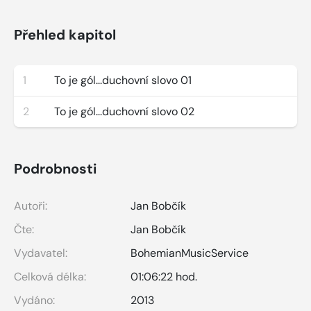
Přehled kapitol
1
To je gól...duchovní slovo 01
2
To je gól...duchovní slovo 02
Podrobnosti
Autoři:
Jan Bobčík
Čte:
Jan Bobčík
Vydavatel:
BohemianMusicService
Celková délka:
01:06:22 hod.
Vydáno:
2013