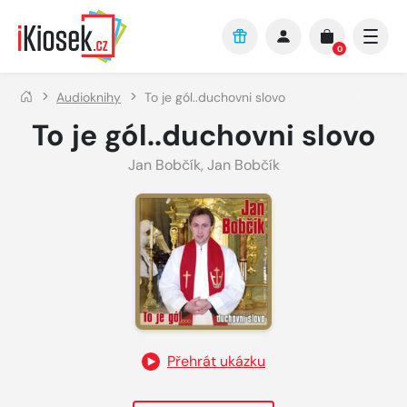
Přejít na hlavní obsah
0
Audioknihy
To je gól..duchovni slovo
To je gól..duchovni slovo
Jan Bobčík
,
Jan Bobčík
Přehrát ukázku