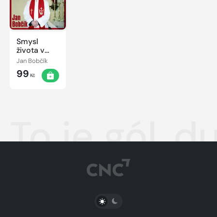
Smysl
života v
křesťanském
Jan Bobčík
pohledu
99
Kč
To je gól..
PŘEPNOUT SVĚTLÝ/TMAVÝ REŽIM