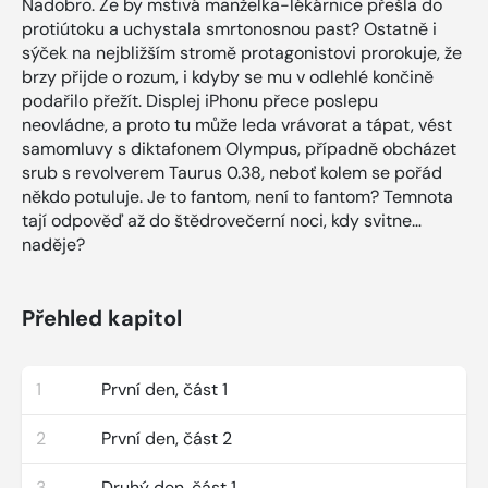
Nadobro. Že by mstivá manželka-lékárnice přešla do
protiútoku a uchystala smrtonosnou past? Ostatně i
sýček na nejbližším stromě protagonistovi prorokuje, že
brzy přijde o rozum, i kdyby se mu v odlehlé končině
podařilo přežít. Displej iPhonu přece poslepu
neovládne, a proto tu může leda vrávorat a tápat, vést
samomluvy s diktafonem Olympus, případně obcházet
srub s revolverem Taurus 0.38, neboť kolem se pořád
někdo potuluje. Je to fantom, není to fantom? Temnota
tají odpověď až do štědrovečerní noci, kdy svitne…
naděje?
Přehled kapitol
1
První den, část 1
2
První den, část 2
3
Druhý den, část 1