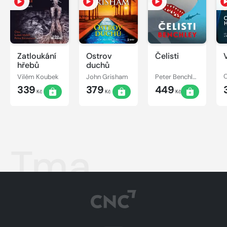
Zatloukání
Ostrov
Čelisti
hřebů
duchů
Vilém Koubek
John Grisham
Peter Benchley
C
339
379
449
Kč
Kč
Kč
Tma