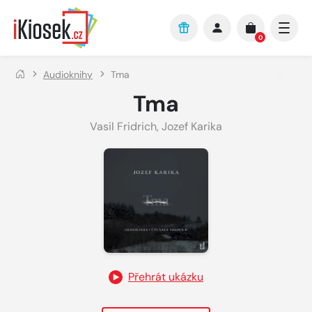
Přejít na hlavní obsah
0
Audioknihy
Tma
Tma
Vasil Fridrich
,
Jozef Karika
Přehrát ukázku