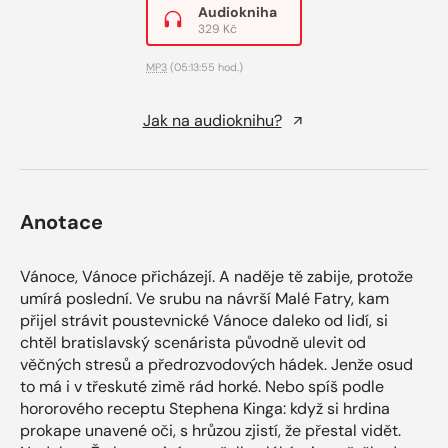
Audiokniha
329 Kč
MP3
(05:13:55 hod.)
Jak na audioknihu?
Anotace
Vánoce, Vánoce přicházejí. A naděje tě zabije, protože
umírá poslední. Ve srubu na návrší Malé Fatry, kam
přijel strávit poustevnické Vánoce daleko od lidí, si
chtěl bratislavský scenárista původně ulevit od
věčných stresů a předrozvodových hádek. Jenže osud
to má i v třeskuté zimě rád horké. Nebo spíš podle
hororového receptu Stephena Kinga: když si hrdina
prokape unavené oči, s hrůzou zjistí, že přestal vidět.