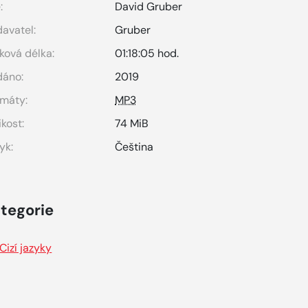
:
David Gruber
avatel:
Gruber
ková délka:
01:18:05 hod.
dáno:
2019
máty:
MP3
ikost:
74 MiB
yk:
Čeština
tegorie
Cizí jazyky