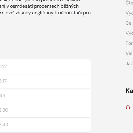
Čte
vení v osmdesáti procentech běžných
 slovní zásoby angličtiny k učení stačí pro
Vyd
Cel
Vy
For
Vel
Jaz
:42
:17
Ka
:46
3:30
3:43