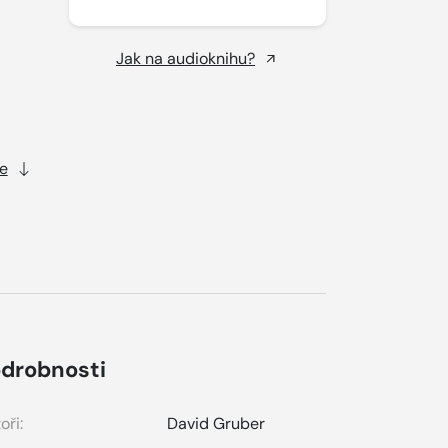
Jak na audioknihu?
e
drobnosti
oři:
David Gruber