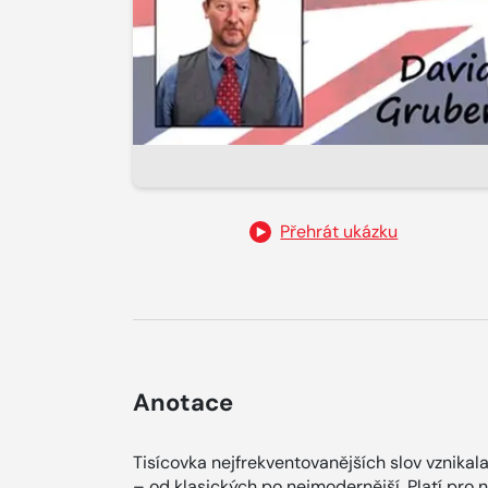
Přehrát ukázku
Anotace
Tisícovka nejfrekventovanějších slov vznikala
– od klasických po nejmodernější. Platí pro n