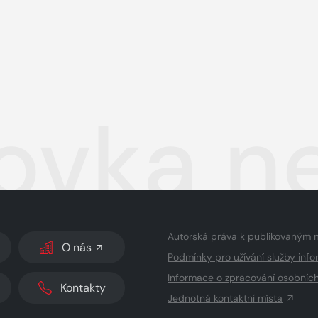
covka n
Autorská práva k publikovaným 
O nás
Podmínky pro užívání služby info
Informace o zpracování osobníc
Kontakty
Jednotná kontaktní místa