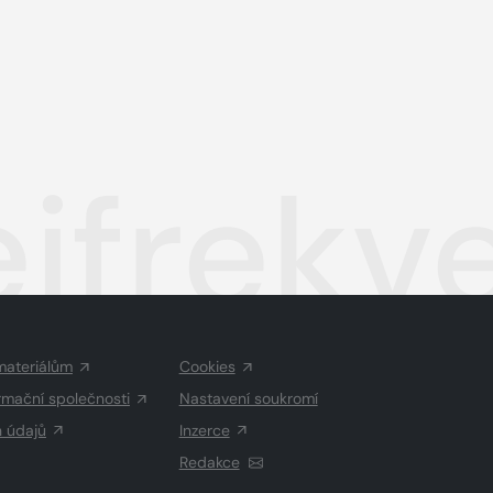
ejfrekv
materiálům
Cookies
rmační společnosti
Nastavení soukromí
h údajů
Inzerce
Redakce