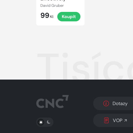
David Gruber
99
Koupit
Kč
Tisí
Dotazy
PŘEPNOUT SVĚTLÝ/TMAVÝ REŽIM
VOP