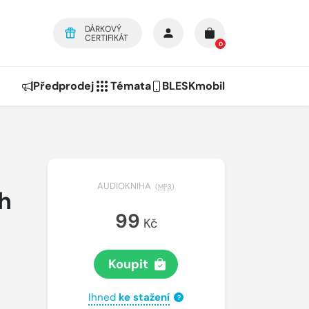
DÁRKOVÝ
CERTIFIKÁT
0
Předprodej
Témata
BLESKmobil
AUDIOKNIHA
(
MP3
)
h
99
Kč
Koupit
Ihned
ke stažení
?