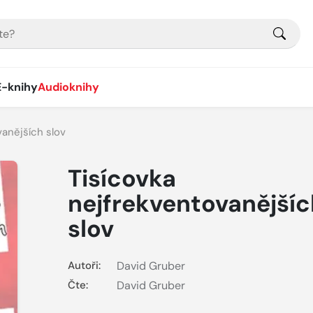
E-knihy
Audioknihy
vanějších slov
Tisícovka
nejfrekventovanějšíc
slov
Autoři:
David Gruber
Čte:
David Gruber