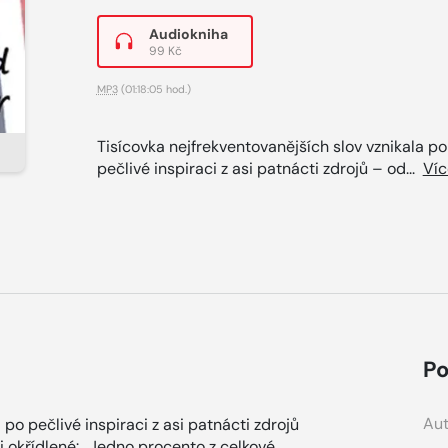
Audiokniha
99 Kč
MP3
(01:18:05 hod.)
Tisícovka nejfrekventovanějších slov vznikala po
pečlivé inspiraci z asi patnácti zdrojů – od...
Víc
Po
Aut
 po pečlivé inspiraci z asi patnácti zdrojů
i okřídlené: „Jedno procento z celkové