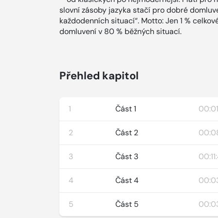
slovní zásoby jazyka stačí pro dobré domlu
každodenních situací“. Motto: Jen 1 % celkové
domluvení v 80 % běžných situací.
Přehled kapitol
1
Část 1
00:01
2
Část 2
00:08
3
Část 3
00:11
4
Část 4
00:0
5
Část 5
00:0