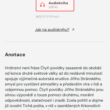
Audiokniha
328 Kč
MP3
(07:27:01 hod.)
Jak na audioknihu?
Anotace
Hrdinství není fráze Čtyři povídky zasazené do období
od konce druhé světové války až do nedávně minulosti
spojuje výjimečná autorská erudice Jiřího Stránského,
smysl pro vystižení atmosféry a především víra v lidi a
vzájemnou pomoc. Čtyři povídky Jiřího Stránského jsou
silnou výpovědí o touze pomoci druhému, morální
odpovědnosti, statečnosti i zradě. Zcela pohltí a dojme
již úvodní Tichá pošta, v níž v zasněžených Krkonoších