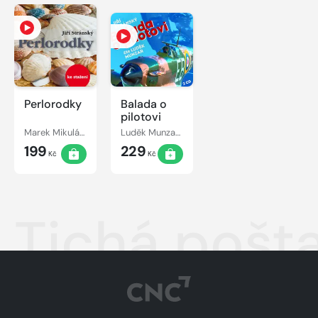
Perlorodky
Balada o
pilotovi
Marek Mikulášek, Jiří Stránský
Luděk Munzar, Jiří Stránský
199
229
Kč
Kč
Tichá pošt