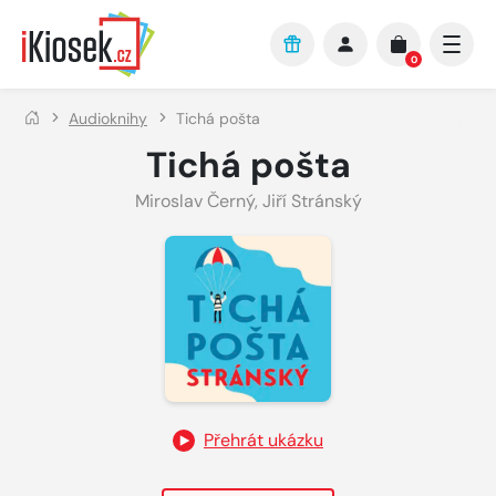
Přejít na hlavní obsah
0
Audioknihy
Tichá pošta
Tichá pošta
Miroslav Černý
,
Jiří Stránský
Přehrát ukázku