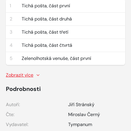
1
Tichá pošta, část první
2
Tichá pošta, část druhá
3
Tichá pošta, část třetí
4
Tichá pošta, část čtvrtá
5
Zelenolhotská venuše, část první
Zobrazit více
Podrobnosti
Autoři:
Jiří Stránský
Čte:
Miroslav Černý
Vydavatel:
Tympanum