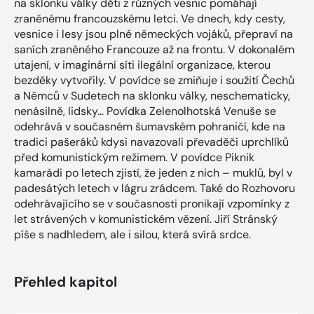
na sklonku války děti z různých vesnic pomáhají
zraněnému francouzskému letci. Ve dnech, kdy cesty,
vesnice i lesy jsou plné německých vojáků, přepraví na
saních zraněného Francouze až na frontu. V dokonalém
utajení, v imaginární síti ilegální organizace, kterou
bezděky vytvořily. V povídce se zmiňuje i soužití Čechů
a Němců v Sudetech na sklonku války, neschematicky,
nenásilně, lidsky… Povídka Zelenolhotská Venuše se
odehrává v současném šumavském pohraničí, kde na
tradici pašeráků kdysi navazovali převaděči uprchlíků
před komunistickým režimem. V povídce Piknik
kamarádi po letech zjistí, že jeden z nich – muklů, byl v
padesátých letech v lágru zrádcem. Také do Rozhovoru
odehrávajícího se v současnosti pronikají vzpomínky z
let strávených v komunistickém vězení. Jiří Stránský
píše s nadhledem, ale i silou, která svírá srdce.
Přehled kapitol