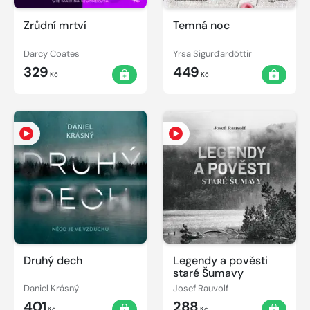
Zrůdní mrtví
Temná noc
Darcy Coates
Yrsa Sigurđardóttir
329
449
Kč
Kč
Druhý dech
Legendy a pověsti
staré Šumavy
Daniel Krásný
Josef Rauvolf
401
288
Kč
Kč