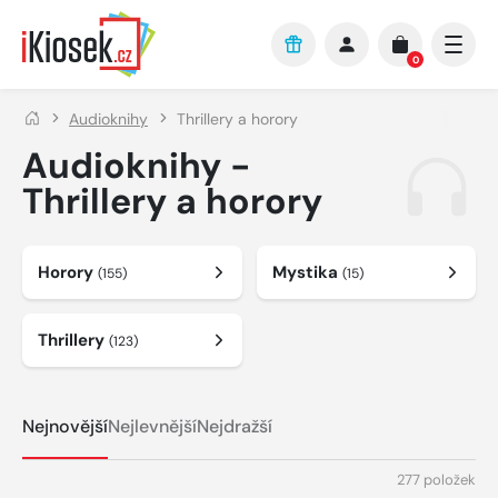
Přejít na hlavní obsah
0
Audioknihy
Thrillery a horory
Audioknihy -
Thrillery a horory
Horory
Mystika
(155)
(15)
Thrillery
(123)
Nejnovější
Nejlevnější
Nejdražší
277 položek