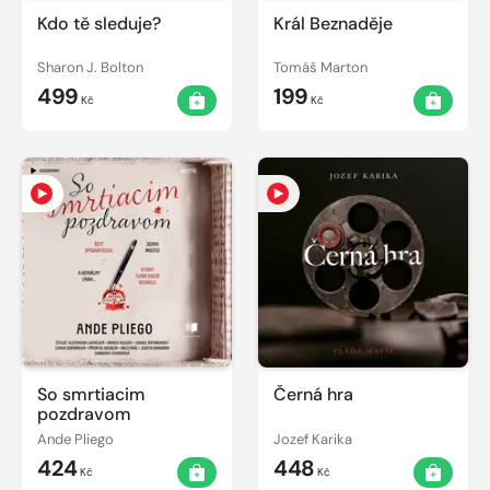
Kdo tě sleduje?
Král Beznaděje
Sharon J. Bolton
Tomáš Marton
499
199
Kč
Kč
So smrtiacim
Černá hra
pozdravom
Ande Pliego
Jozef Karika
424
448
Kč
Kč