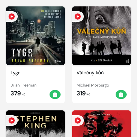
Tygr
Válečný kůň
Brian Freeman
Michael Morpurgo
379
319
Kč
Kč