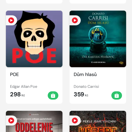
POE
Dům hlasů
Edgar Allan Poe
Donato Carrisi
298
359
Kč
Kč