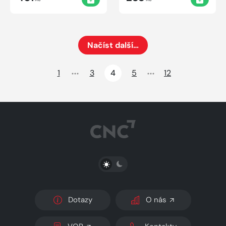
Načíst další…
Načte dalších 24 položek na aktuální stránku
1
3
4
5
12
PŘEPNOUT SVĚTLÝ/TMAVÝ REŽIM
Dotazy
O nás