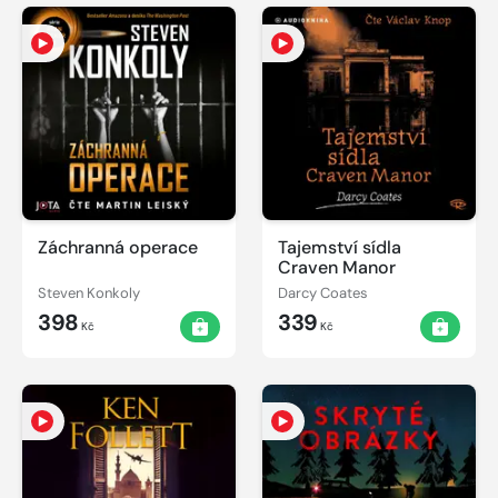
Záchranná operace
Tajemství sídla
Craven Manor
Steven Konkoly
Darcy Coates
398
339
Kč
Kč