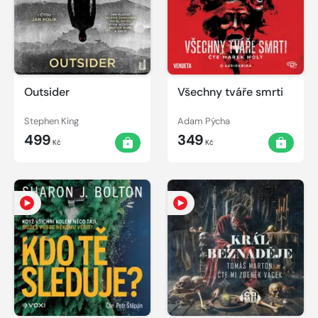
Outsider
Všechny tváře smrti
Stephen King
Adam Pýcha
499
349
Kč
Kč