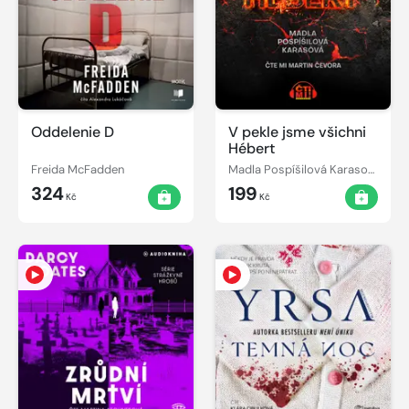
Oddelenie D
V pekle jsme všichni
Hébert
Freida McFadden
Madla Pospíšilová Karasová
324
199
Kč
Kč