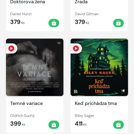
Doktorova žena
Zrada
Daniel Hurst
David Gilman
379
379
Kč
Kč
Temné variace
Keď prichádza tma
Oldřich Suchý
Riley Sager
399
411
Kč
Kč