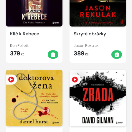
Klíč k Rebece
Skryté obrázky
Ken Follett
Jason Rekulak
379
389
Kč
Kč