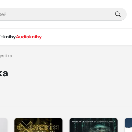
E-knihy
Audioknihy
ystika
ka
Přehrát
Přehrát
P