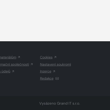
materiálům
Cookies
rmační společnosti
Nastavení soukromí
h údajů
Inzerce
Redakce
Vysázeno
Grand IT s.r.o.