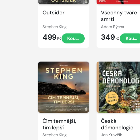
Outsider
Všechny tváře
smrti
Stephen King
Adam Pýcha
499
349
Koupit
Koupi
Kč
Kč
Přehrát
Přehrát
ukázku
ukázku
Čím temnější,
Česká
tím lepší
démonologie
Stephen King
Jan Kravčík