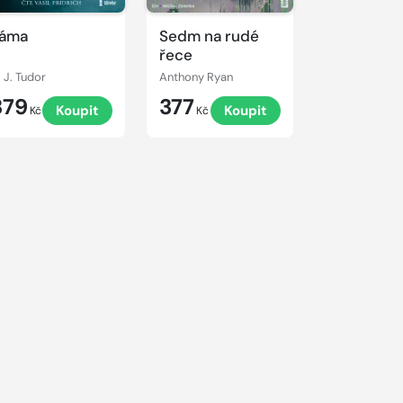
áma
Sedm na rudé
řece
. J. Tudor
Anthony Ryan
379
377
Koupit
Koupit
Kč
Kč