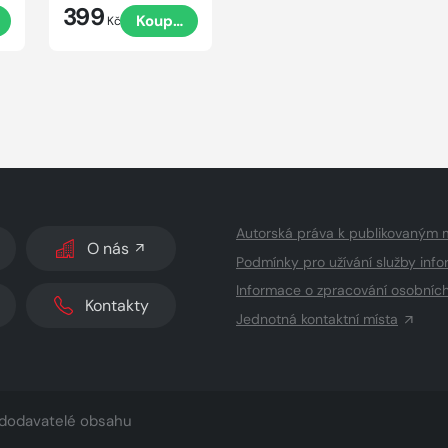
399
Koupit
Kč
Autorská práva k publikovaným 
O nás
Podmínky pro užívání služby info
Informace o zpracování osobníc
Kontakty
Jednotná kontaktní místa
dodavatelé obsahu