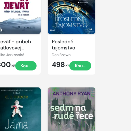
kázku
eväť - príbeh
Posledné
atlovovej
tajomstvo
ýpravy
rika Jarkovská
Dan Brown
300
498
Koupit
Koupit
Kč
Kč
řehrát
kázku