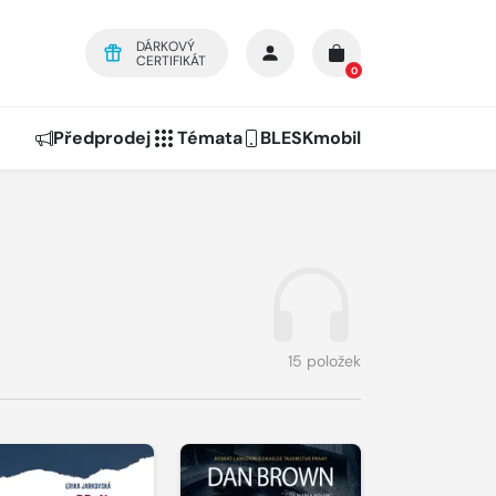
DÁRKOVÝ
CERTIFIKÁT
0
Předprodej
Témata
BLESKmobil
15 položek
řehrát