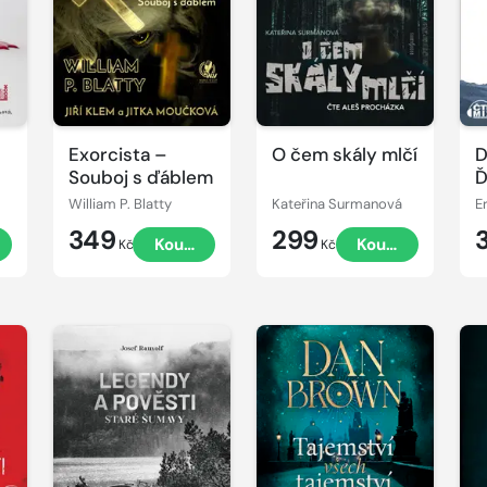
ukázku
ukázku
u
Exorcista –
O čem skály mlčí
D
Souboj s ďáblem
Ď
v
William P. Blatty
Kateřina Surmanová
E
349
299
Koupit
Koupit
Kč
Kč
Přehrát
Přehrát
P
ukázku
ukázku
u