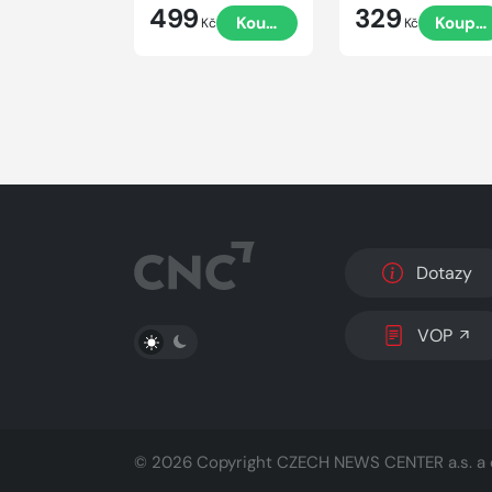
499
329
Koupit
Koupit
Kč
Kč
Dotazy
PŘEPNOUT SVĚTLÝ/TMAVÝ REŽIM
VOP
© 2026 Copyright
CZECH NEWS CENTER a.s.
a 