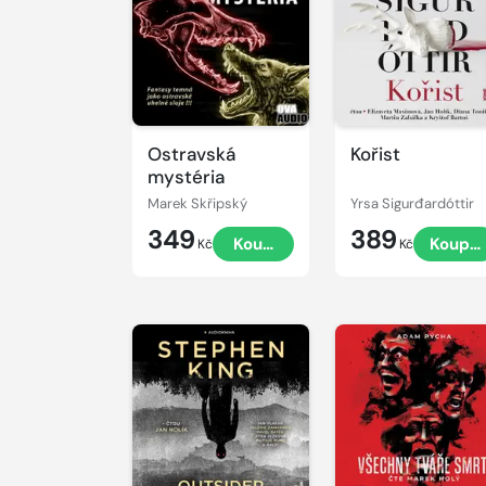
ukázku
ukázku
Ostravská
Kořist
mystéria
Marek Skřipský
Yrsa Sigurđardóttir
349
389
Koupit
Koupit
Kč
Kč
Přehrát
Přehrát
ukázku
ukázku