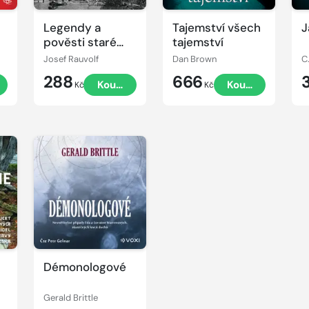
Legendy a
Tajemství všech
J
pověsti staré
tajemství
Šumavy
Josef Rauvolf
Dan Brown
C
288
666
t
Koupit
Koupit
Kč
Kč
Démonologové
Gerald Brittle