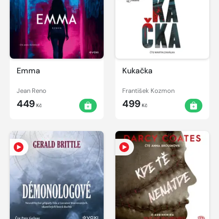
Emma
Kukačka
Jean Reno
František Kozmon
449
499
Kč
Kč