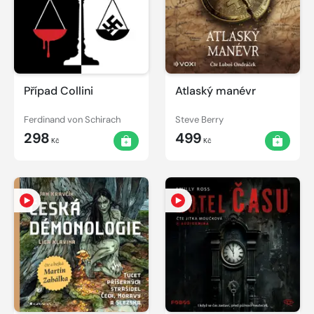
Případ Collini
Atlaský manévr
Ferdinand von Schirach
Steve Berry
298
499
Kč
Kč