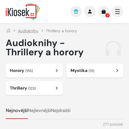
Přejít na hlavní obsah
0
Audioknihy
Thrillery a horory
Audioknihy -
Thrillery a horory
Horory
Mystika
(155)
(15)
Thrillery
(123)
Nejnovější
Nejlevnější
Nejdražší
277 položek