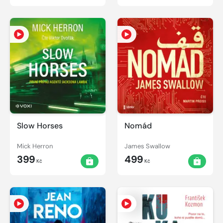
Slow Horses
Nomád
Mick Herron
James Swallow
399
499
Kč
Kč