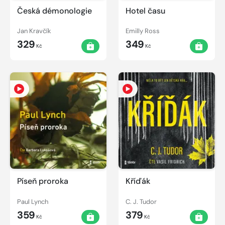
Česká démonologie
Hotel času
Jan Kravčík
Emilly Ross
329
349
Kč
Kč
Píseň proroka
Kříďák
Paul Lynch
C. J. Tudor
359
379
Kč
Kč