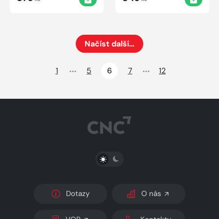
Načíst další…
Načte dalších 24 položek na aktuální stránku
1
5
6
7
12
PŘEPNOUT SVĚTLÝ/TMAVÝ REŽIM
Dotazy
O nás