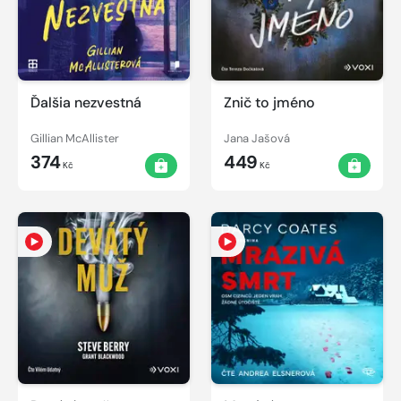
Ďalšia nezvestná
Znič to jméno
Gillian McAllister
Jana Jašová
374
449
Kč
Kč