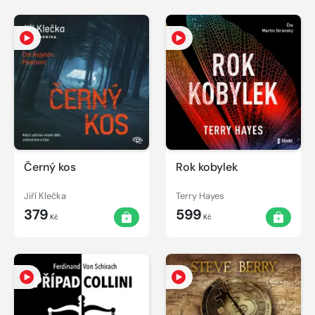
Černý kos
Rok kobylek
Jiří Klečka
Terry Hayes
379
599
Kč
Kč