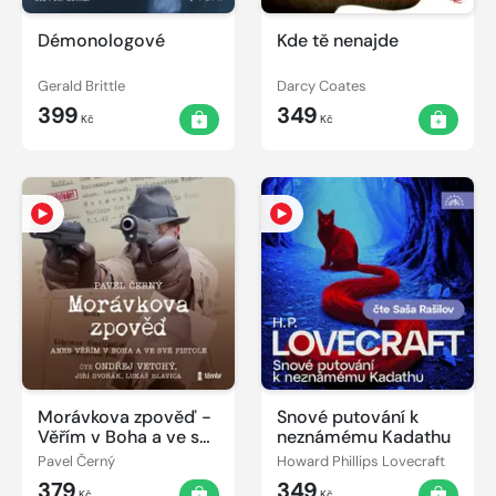
Démonologové
Kde tě nenajde
Gerald Brittle
Darcy Coates
399
349
Kč
Kč
Morávkova zpověď -
Snové putování k
Věřím v Boha a ve své
neznámému Kadathu
pistole
Pavel Černý
Howard Phillips Lovecraft
379
349
Kč
Kč