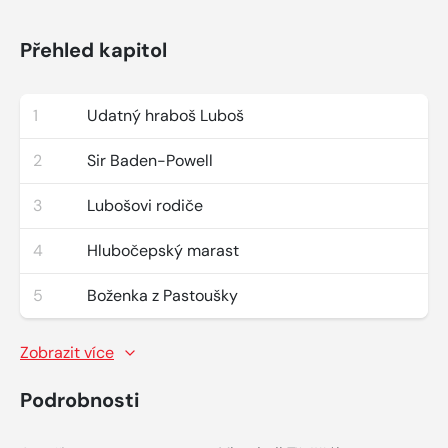
Přehled kapitol
1
Udatný hraboš Luboš
2
Sir Baden-Powell
3
Lubošovi rodiče
4
Hlubočepský marast
5
Boženka z Pastoušky
Zobrazit více
Podrobnosti