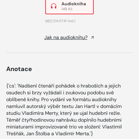
Audiokniha
149 Kč
MP3
(04:07:18 hod.)
Jak na audioknihu?
Anotace
{'cs': 'Nadšení čtenáři pohádek o hraboších a jejich
osudech si brzy vyžádali i zvukovou podobu své
oblíbené knihy. Pro vydání ve formátu audioknihy
namluvil autorský výběr textu Jan Hartl v domácím
studiu Vladimíra Merty, který se ujal hudební režie.
Téměř čtyřhodinovou nahrávku doplnilo hudebními
miniaturami improvizované trio ve složení: Vlastimil
Třešňák, Jan Štolba a Vladimír Merta.'}