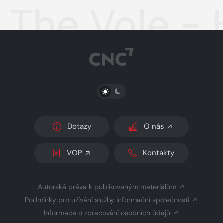
The Vole -
PŘEPNOUT SVĚTLÝ/TMAVÝ REŽIM
Dotazy
O nás
VOP
Kontakty
Autorská práva k publikovaným materiálům
Podmínky pro užívání služby informační společnosti
Informace o zpracování osobních údajů