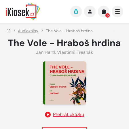
Přejít na hlavní obsah
0
Audioknihy
The Vole - Hraboš hrdina
The Vole - Hraboš hrdina
Jan Hartl
,
Vlastimil Třešňák
Přehrát ukázku