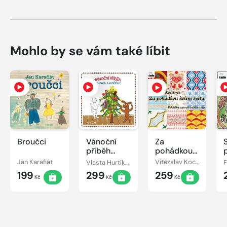
Mohlo by se vám také líbit
Broučci
Vánoční
Za
příběh
pohádkou
pejska a
kolem
Jan Karafiát
Vlasta Hurtíková
Vítězslav Kocourek
kočičky
světa
199
299
259
Kč
Kč
Kč