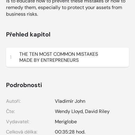
is to educate how to prevent these mistakes or how to
remedy them, especially to protect your assets from
business risks.
Přehled kapitol
THE TEN MOST COMMON MISTAKES
1
MADE BY ENTREPRENEURS
Podrobnosti
Autoři:
Vladimír John
Čte:
Wendy Lloyd
,
David Riley
Vydavatel:
Meriglobe
Celková délka:
00:35:28 hod.