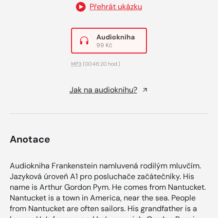
Přehrát ukázku
Audiokniha
99 Kč
MP3
(00:46:20 hod.)
Jak na audioknihu?
Anotace
Audiokniha Frankenstein namluvená rodilým mluvčím.
Jazyková úroveň A1 pro posluchače začátečníky. His
name is Arthur Gordon Pym. He comes from Nantucket.
Nantucket is a town in America, near the sea. People
from Nantucket are often sailors. His grandfather is a