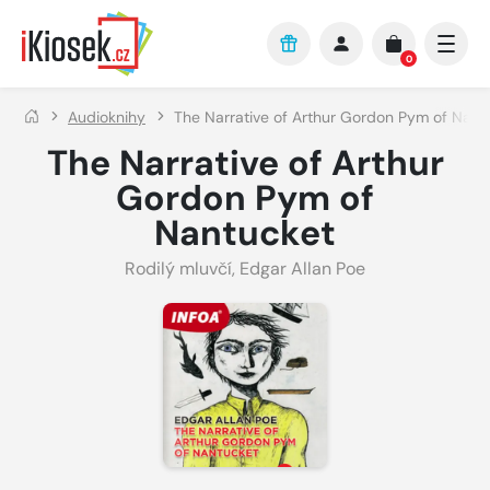
Přejít na hlavní obsah
0
Audioknihy
The Narrative of Arthur Gordon Pym of Nant
The Narrative of Arthur
Gordon Pym of
Nantucket
Rodilý mluvčí
,
Edgar Allan Poe