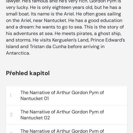
lawyer. He’s famous and he’s very rich. Gordon Pym is
very lucky. He is only eighteen years old, but he has a
small boat. Its name is the Ariel. He often goes sailing
on the Ariel, near Nantucket. He has a good education
and a dream: he wants to go to sea. This is the story of
his adventures at sea. He meets pirates, a ghost ship,
and storms. He visits Kerguelen’s Land, Prince Edward’s
Island and Tristan da Cunha before arriving in
Antarctica.
Přehled kapitol
The Narrative of Arthur Gordon Pym of
1
Nantucket 01
The Narrative of Arthur Gordon Pym of
2
Nantucket 02
The Narrative of Arthur Gordon Pym of