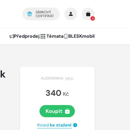
DÁRKOVÝ
CERTIFIKÁT
0
Předprodej
Témata
BLESKmobil
rk
AUDIOKNIHA
(
MP3
)
340
Kč
Koupit
Ihned
ke stažení
?