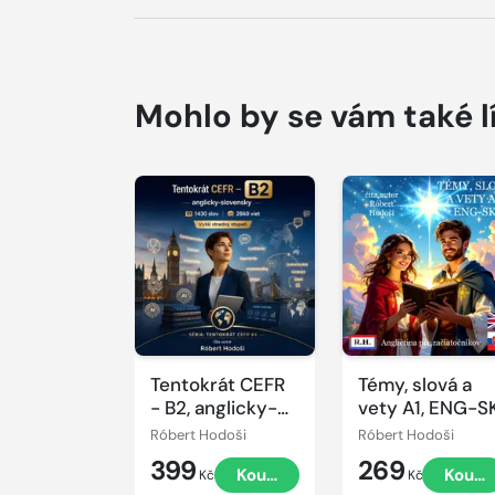
Mohlo by se vám také l
Přehrát
Přehrát
ukázku
ukázku
Tentokrát CEFR
Témy, slová a
- B2, anglicky-
vety A1, ENG-S
slovensky
Róbert Hodoši
Róbert Hodoši
399
269
Koupit
Koupi
Kč
Kč