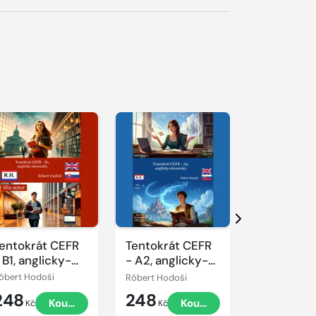
řehrát
kázku
Přehrát
Přehrát
ukázku
ukázku
Další
entokrát CEFR
Tentokrát CEFR
Arabština
 B1, anglicky-
- A2, anglicky-
začáteční
lovensky
slovensky
óbert Hodoši
Róbert Hodoši
Tomáš Dvořá
248
248
490
Koupit
Koupit
Kč
Kč
Kč