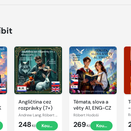
íbit
Přehrát
Přehrát
P
ukázku
ukázku
u
Angličtina cez
Témata, slova a
T
K
rozprávky (7+)
věty A1, ENG-CZ
-
s
Andrew Lang, Róbert Hodoši
Róbert Hodoši
R
248
269
t
Koupit
Koupit
Kč
Kč