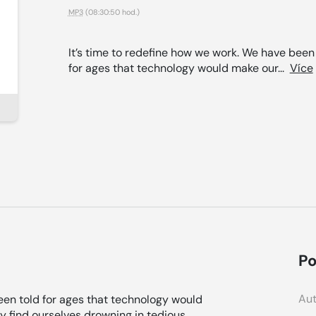
MP3
(08:30:50 hod.)
It’s time to redefine how we work. We have been
for ages that technology would make our...
Více
Po
Aut
een told for ages that technology would
ly find ourselves drowning in tedious