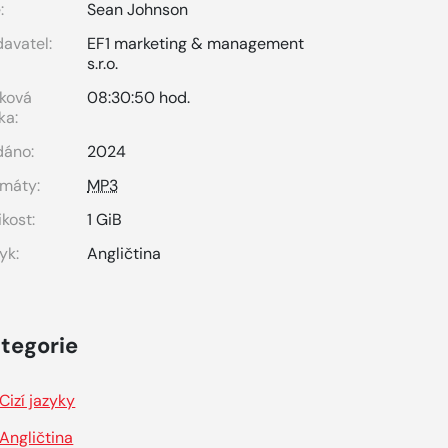
:
Sean Johnson
avatel:
EF1 marketing & management
s.r.o.
ková
08:30:50 hod.
ka:
dáno:
2024
máty:
MP3
ikost:
1 GiB
yk:
Angličtina
tegorie
Cizí jazyky
Angličtina