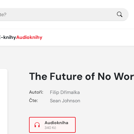
E-knihy
Audioknihy
The Future of No Wo
Autoři:
Filip Dřímalka
Čte:
Sean Johnson
Audiokniha
340 Kč