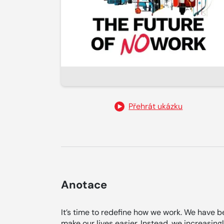
Přehrát ukázku
Anotace
It’s time to redefine how we work. We have b
make our lives easier. Instead, we increasing