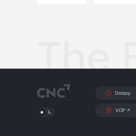
The 
Dotazy
PŘEPNOUT SVĚTLÝ/TMAVÝ REŽIM
VOP