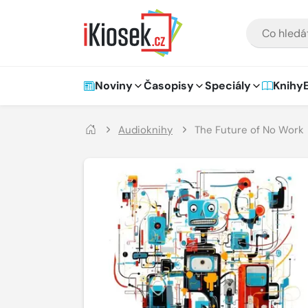
Přejít na hlavní obsah
VYHLEDÁVÁNÍ
Hlavní navigace
Noviny
Časopisy
Speciály
Knihy
Audioknihy
The Future of No Work