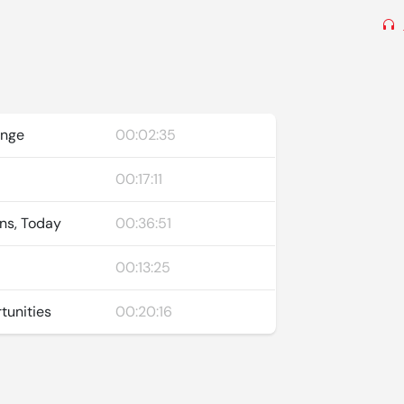
ange
00:02:35
00:17:11
ns, Today
00:36:51
00:13:25
tunities
00:20:16