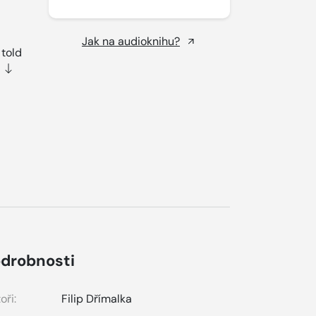
Jak na audioknihu?
 told
drobnosti
oři:
Filip Dřímalka