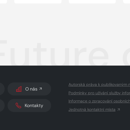
Future 
Autorská práva k publikovaným 
O nás
Podmínky pro užívání služby info
Informace o zpracování osobníc
Kontakty
Jednotná kontaktní místa