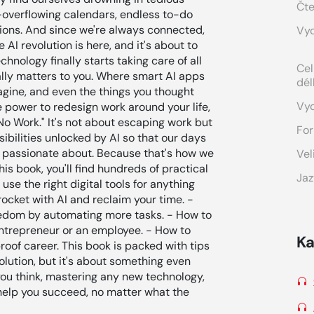
Čte
d—overflowing calendars, endless to-do
tions. And since we're always connected,
Vyd
AI revolution is here, and it's about to
nology finally starts taking care of all
Cel
ally matters to you. Where smart AI apps
dél
gine, and even the things you thought
Vy
 power to redesign work around your life,
"No Work." It's not about escaping work but
For
sibilities unlocked by AI so that our days
e passionate about. Because that's how we
Vel
is book, you'll find hundreds of practical
Jaz
use the right digital tools for anything
ocket with AI and reclaim your time. -
edom by automating more tasks. - How to
entrepreneur or an employee. - How to
Ka
roof career. This book is packed with tips
olution, but it's about something even
you think, mastering any new technology,
 help you succeed, no matter what the