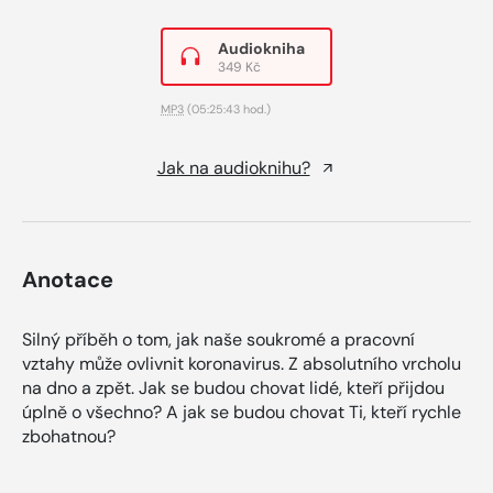
Audiokniha
349 Kč
MP3
(05:25:43 hod.)
Jak na audioknihu?
Anotace
Silný příběh o tom, jak naše soukromé a pracovní
vztahy může ovlivnit koronavirus. Z absolutního vrcholu
na dno a zpět. Jak se budou chovat lidé, kteří přijdou
úplně o všechno? A jak se budou chovat Ti, kteří rychle
zbohatnou?