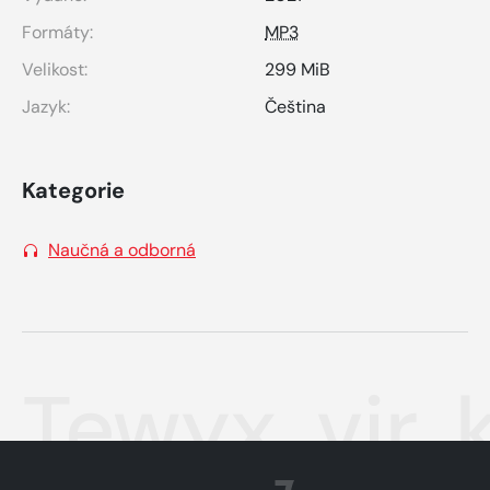
Formáty:
MP3
Velikost:
299 MiB
Jazyk:
Čeština
Kategorie
Naučná a odborná
Tewyx, vir, 