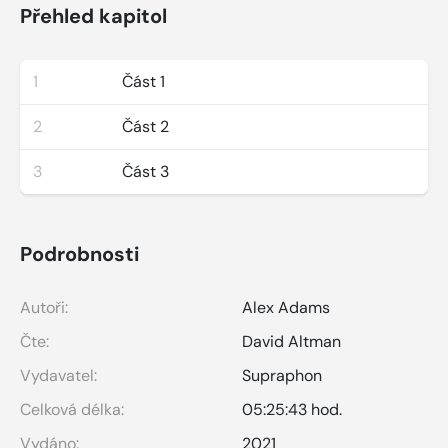
Přehled kapitol
1
Část 1
2
Část 2
3
Část 3
Podrobnosti
Autoři:
Alex Adams
Čte:
David Altman
Vydavatel:
Supraphon
Celková délka:
05:25:43 hod.
Vydáno:
2021