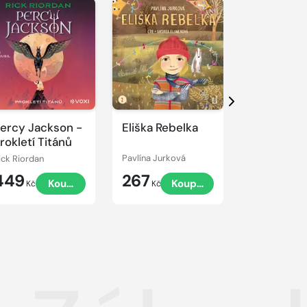
řehrát
kázku
Přehrát
Přehrát
ukázku
ukázku
Další
ercy Jackson -
Eliška Rebelka
Přístav vo
rokletí Titánů
ick Riordan
Pavlína Jurková
Jaroslav Fogl
449
267
449
Koupit
Koupit
Kč
Kč
Kč