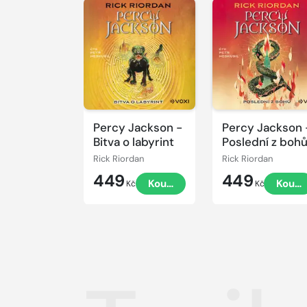
Přehrát
Přehrát
ukázku
ukázku
Percy Jackson -
Percy Jackson 
Bitva o labyrint
Poslední z boh
Rick Riordan
Rick Riordan
449
449
Koupit
Koupi
Kč
Kč