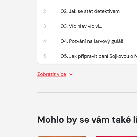
2
02. Jak se stát detektivem
3
03. Víc hlav víc ví...
4
04. Pozvání na larvový guláš
5
05. Jak připravit paní Sojkovou o 
Zobrazit více
Mohlo by se vám také l