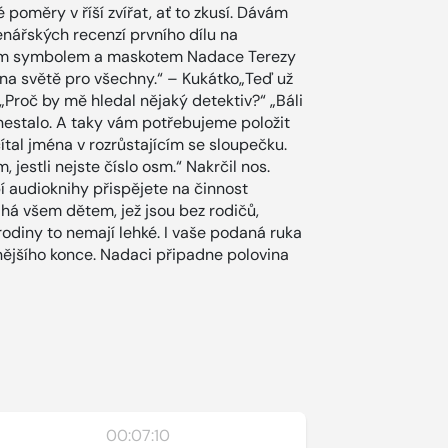
měry v říší zvířat, ať to zkusí. Dávám
enářských recenzí prvního dílu na
etým symbolem a maskotem Nadace Terezy
 na světě pro všechny.“ – Kukátko„Teď už
Proč by mě hledal nějaký detektiv?“ „Báli
nestalo. A taky vám potřebujeme položit
ítal jména v rozrůstajícím se sloupečku.
m, jestli nejste číslo osm.“ Nakrčil nos.
í audioknihy přispějete na činnost
há všem dětem, jež jsou bez rodičů,
odiny to nemají lehké. I vaše podaná ruka
nějšího konce. Nadaci připadne polovina
00:07:10