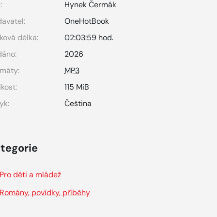
:
Hynek Čermák
avatel:
OneHotBook
ková délka:
02:03:59 hod.
dáno:
2026
máty:
MP3
ikost:
115 MiB
yk:
Čeština
tegorie
Pro děti a mládež
Romány, povídky, příběhy