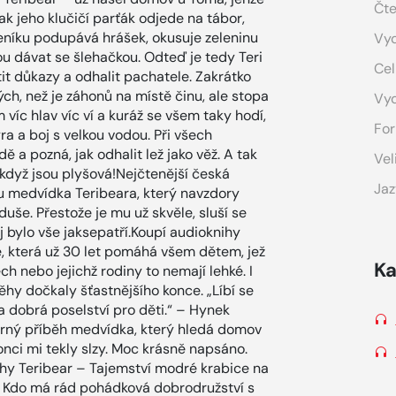
Čte
ak jeho klučičí parťák odjede na tábor,
eníku podupává hrášek, okusuje zeleninu
Vyd
ou dávat se šlehačkou. Odteď je tedy Teri
Cel
it důkazy a odhalit pachatele. Zakrátko
ch, než je záhonů na místě činu, ale stopa
Vy
víc hlav víc ví a kuráž se všem taky hodí,
For
ra a boj s velkou vodou. Při všech
ě a pozná, jak odhalit lež jako věž. A tak
Vel
 když jsou plyšová!Nejčtenější česká
Jaz
ou medvídka Teribeara, který navzdory
duše. Přestože je mu už skvěle, sluší se
j bylo vše jaksepatří.Koupí audioknihy
, která už 30 let pomáhá všem dětem, jež
Ka
h nebo jejichž rodiny to nemají lehké. I
hy dočkaly šťastnějšího konce. „Líbí se
a dobrá poselství pro děti.“ – Hynek
erný příběh medvídka, který hledá domov
konci mi tekly slzy. Moc krásně napsáno.
nihy Teribear – Tajemství modré krabice na
) Kdo má rád pohádková dobrodružství s