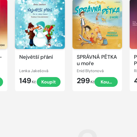
Přehrát
Přehrát
P
ukázku
ukázku
u
-
Největší přání
SPRÁVNÁ PĚTKA
P
ů
u moře
P
Lenka Jakešová
Enid Blytonová
R
149
299
t
Koupit
Koupit
Kč
Kč