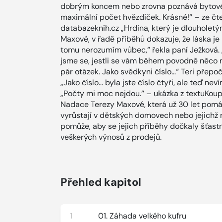
dobrým koncem nebo zrovna poznává bytové po
maximální počet hvězdiček. Krásné!“ – ze čt
databazeknih.cz „Hrdina, který je dlouhol
Maxové, v řadě příběhů dokazuje, že láska je
tomu nerozumím vůbec,“ řekla paní Ježková. „
jsme se, jestli se vám během povodně něco 
pár otázek. Jako svědkyni číslo…“ Teri přepoč
„Jako číslo… byla jste číslo čtyři, ale teď neví
„Počty mi moc nejdou.“ – ukázka z textuKoup
Nadace Terezy Maxové, která už 30 let pomá
vyrůstají v dětských domovech nebo jejichž r
pomůže, aby se jejich příběhy dočkaly šťast
veškerých výnosů z prodejů.
Přehled kapitol
1
01. Záhada velkého kufru