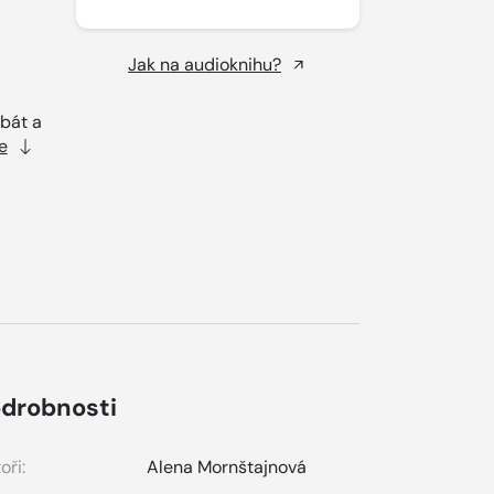
Jak na audioknihu?
ebát a
e
drobnosti
oři:
Alena Mornštajnová