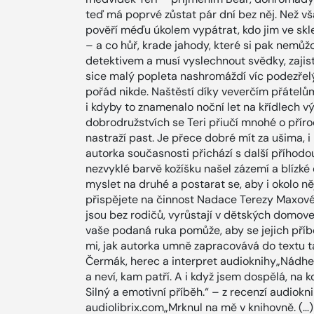
teď má poprvé zůstat pár dní bez něj. Než vš
pověří méďu úkolem vypátrat, kdo jim ve skl
– a co hůř, krade jahody, které si pak nemůž
detektivem a musí vyslechnout svědky, zajist
sice malý popleta nashromáždí víc podezřelý
pořád nikde. Naštěstí díky veverčím přátelům 
i kdyby to znamenalo noční let na křídlech vý
dobrodružstvích se Teri přiučí mnohé o přírod
nastraží past. Je přece dobré mít za ušima, i
autorka současnosti přichází s další příhod
nezvyklé barvě kožíšku našel zázemí a blízké 
myslet na druhé a postarat se, aby i okolo ně
přispějete na činnost Nadace Terezy Maxové
jsou bez rodičů, vyrůstají v dětských domovec
vaše podaná ruka pomůže, aby se jejich příbě
mi, jak autorka umně zapracovává do textu t
Čermák, herec a interpret audioknihy„Nádh
a neví, kam patří. A i když jsem dospělá, na 
Silný a emotivní příběh.“ – z recenzí audiok
audiolibrix.com„Mrknul na mě v knihovně. (…