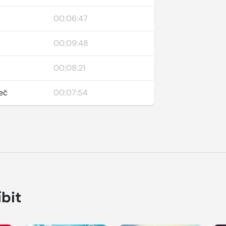
00:06:47
00:09:48
00:08:21
řeč
00:07:54
íbit