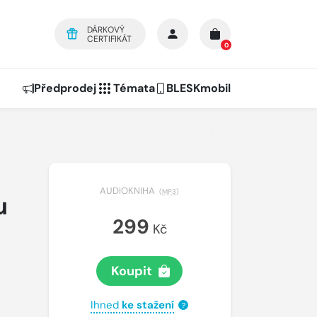
DÁRKOVÝ
CERTIFIKÁT
0
Předprodej
Témata
BLESKmobil
AUDIOKNIHA
(
MP3
)
u
299
Kč
Koupit
Ihned
ke stažení
?