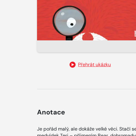
Přehrát ukázku
Anotace
Je pořád malý, ale dokáže velké věci. Stačí 
medvídek Teri – příjmením Bear, dohromady 