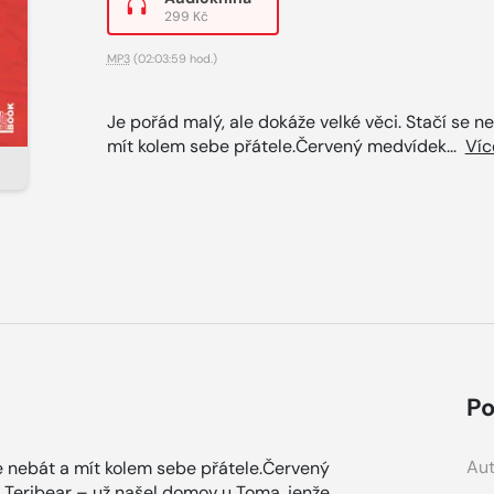
299 Kč
MP3
(02:03:59 hod.)
Je pořád malý, ale dokáže velké věci. Stačí se n
mít kolem sebe přátele.Červený medvídek...
Víc
Po
Aut
se nebát a mít kolem sebe přátele.Červený
Teribear – už našel domov u Toma, jenže