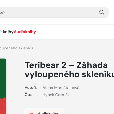
E-knihy
Audioknihy
loupeného skleníku
Teribear 2 – Záhada
vyloupeného skleník
Autoři:
Alena Mornštajnová
Čte:
Hynek Čermák
Audiokniha