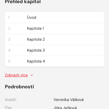
Přehled kapitol
1
Úvod
2
Kapitola 1
3
Kapitola 2
4
Kapitola 3
5
Kapitola 4
Zobrazit více
Podrobnosti
Autoři:
Veronika Válková
Čte:
Jitka Ježková