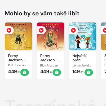
Mohlo by se vám také líbit
Percy
Percy
Největší
Jackson -
Jackson -
přání
Bitva o
Poslední z
Rick Riordan
Rick Riordan
Lenka Jakešová
labyrint
bohů
449
449
149
Kč
Kč
Kč