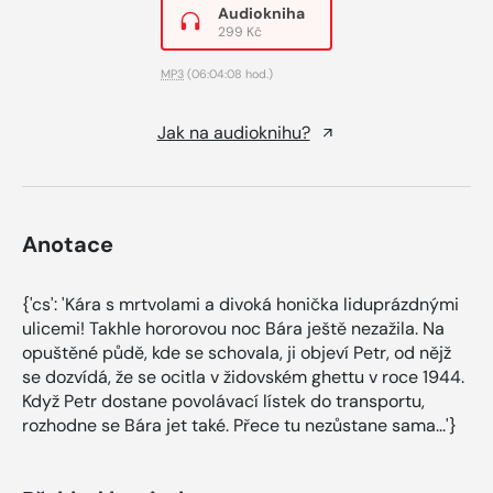
Audiokniha
299 Kč
MP3
(06:04:08 hod.)
Jak na audioknihu?
Anotace
{'cs': 'Kára s mrtvolami a divoká honička liduprázdnými
ulicemi! Takhle hororovou noc Bára ještě nezažila. Na
opuštěné půdě, kde se schovala, ji objeví Petr, od nějž
se dozvídá, že se ocitla v židovském ghettu v roce 1944.
Když Petr dostane povolávací lístek do transportu,
rozhodne se Bára jet také. Přece tu nezůstane sama...'}