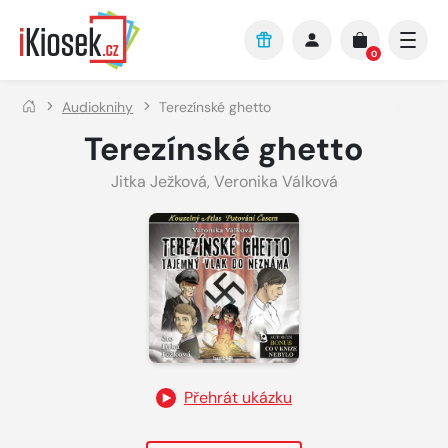
Přejít na hlavní obsah
0
Audioknihy
Terezínské ghetto
Terezínské ghetto
Jitka Ježková
,
Veronika Válková
Přehrát ukázku