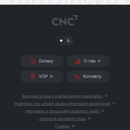
Terezínské 
PŘEPNOUT SVĚTLÝ/TMAVÝ REŽIM
Dotazy
O nás
VOP
Kontakty
Autorská práva k publikovaným materiálům
Podmínky pro užívání služby informační společnosti
Informace o zpracování osobních údajů
Jednotná kontaktní místa
Cookies