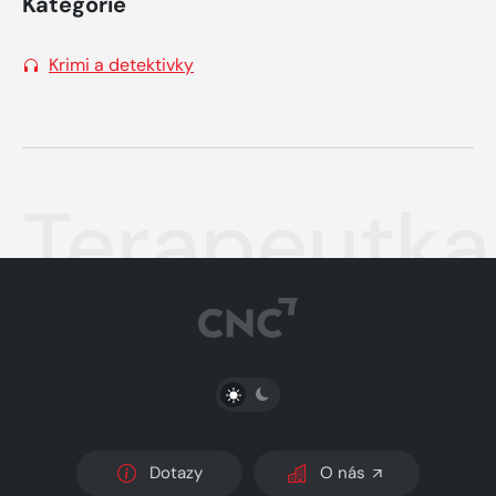
Kategorie
Krimi a detektivky
Terapeutka
PŘEPNOUT SVĚTLÝ/TMAVÝ REŽIM
Dotazy
O nás