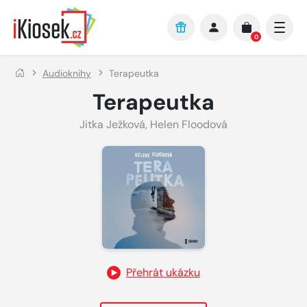
Přejít na hlavní obsah
0
Audioknihy
Terapeutka
Terapeutka
Jitka Ježková
,
Helen Floodová
Přehrát ukázku