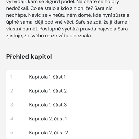
vyzvídají, kam se Sigurd poděl. Na chatě se ho prý
nedočkali. Co se stalo a kdo z nich lže? Sara nic
nechápe. Navíc se v neútulném domě, kde nyní zůstala
úplně sama, dějí podivné věci. Saře se zdá, že ji klame i
vlastní paměť. Postupně vychází pravda najevo a Sara
zjišťuje, že svého muže vůbec neznala.
Přehled kapitol
1
Kapitola 1, část 1
2
Kapitola 1, část 2
3
Kapitola 1, část 3
4
Kapitola 2, část 1
5
Kapitola 2, část 2