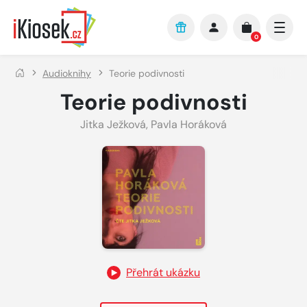
Přejít na hlavní obsah
0
Audioknihy
Teorie podivnosti
Teorie podivnosti
Jitka Ježková
,
Pavla Horáková
Přehrát ukázku