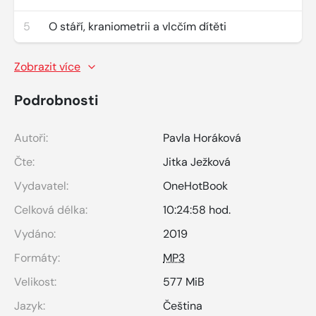
5
O stáří, kraniometrii a vlcčím dítěti
Zobrazit více
Podrobnosti
Autoři:
Pavla Horáková
Čte:
Jitka Ježková
Vydavatel:
OneHotBook
Celková délka:
10:24:58 hod.
Vydáno:
2019
Formáty:
MP3
Velikost:
577 MiB
Jazyk:
Čeština