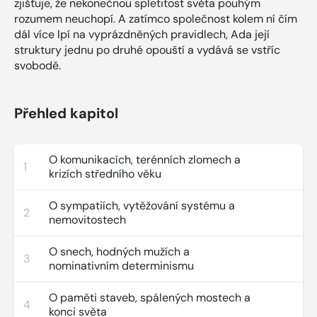
zjišťuje, že nekonečnou spletitost světa pouhým
rozumem neuchopí. A zatímco společnost kolem ní čím
dál více lpí na vyprázdněných pravidlech, Ada její
struktury jednu po druhé opouští a vydává se vstříc
svobodě.
Přehled kapitol
O komunikacích, terénních zlomech a
1
krizích středního věku
O sympatiích, vytěžování systému a
2
nemovitostech
O snech, hodných mužích a
3
nominativním determinismu
O paměti staveb, spálených mostech a
4
konci světa