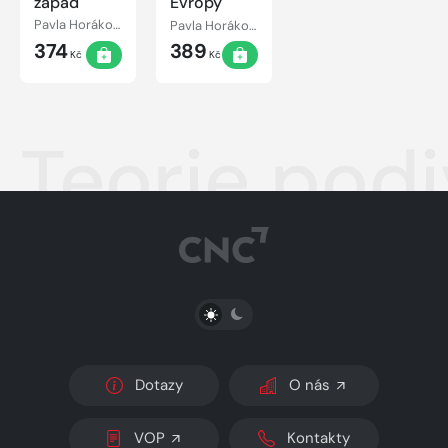
západ
Evropy
Pavla Horáková
Pavla Horáková
374
389
Kč
Kč
Teorie podi
PŘEPNOUT SVĚTLÝ/TMAVÝ REŽIM
Dotazy
O nás
VOP
Kontakty