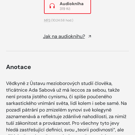
Audiokniha
319 Kč
MP3
(10:24:58 hod.)
Jak na audioknihu?
Anotace
Vědkyně z Ústavu mezioborových studií člověka,
třicátnice Ada Sabová už má leccos za sebou, takže
není prosta jistého cynismu, či spíše poučeného
sarkastického vnímání světa, lidí kolem i sebe samé. Na
pozadí pátrání po zmizelém synovi své kolegyně
zaznamenává a reflektuje zdánlivé nahodilosti, za nimiž
tuší zákonitost a provázanost. Pro všechny tyto jevy
hledá zastřešující definici, svou „teorii podivnosti“, ale